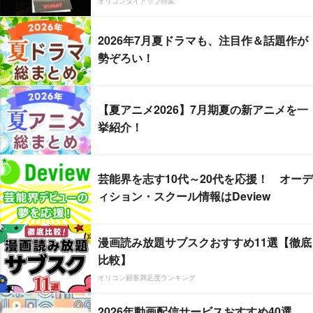
オリコンタイアップ特集
2026年7月夏ドラマも、注目作＆話題作が
勢ぞろい！
【夏アニメ2026】7月期夏の新アニメを一
挙紹介！
芸能界を志す10代～20代を応援！ オーデ
ィション・スクール情報はDeview
漫画読み放題サブスクおすすめ11選【徹底
比較】
オリコン顧客満足度ランキング
2026年動画配信サービスおすすめ40選