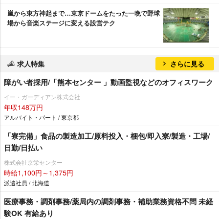
嵐から東方神起まで…東京ドームをたった一晩で野球
場から音楽ステージに変える設営テク
求人特集
さらに見る
障がい者採用/「熊本センター 」動画監視などのオフィスワーク
イー・ガーディアン株式会社
年収148万円
アルバイト・パート / 東京都
「寮完備」食品の製造加工/原料投入・梱包/即入寮/製造・工場/
日勤/日払い
株式会社京栄センター
時給1,100円～1,375円
派遣社員 / 北海道
医療事務・調剤事務/薬局内の調剤事務・補助業務資格不問 未経
験OK 有給あり