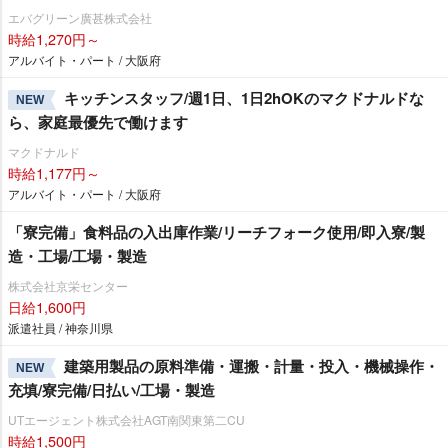
エバグリーン廣甚株式会社
時給1,270円～
アルバイト・パート / 大阪府
キッチンスタッフ/週1日、1日2hOKのマクドナルドな
NEW
ら、家庭最優先で働けます
マクドナルド
時給1,177円～
アルバイト・パート / 大阪府
「寮完備」食料品の入出庫作業/リーチフォーク使用/即入寮/製
造・工場/工場・製造
株式会社京栄センター
日給1,600円
派遣社員 / 神奈川県
建築用製品の原料準備・運搬・計量・投入・機械操作・
NEW
充填/寮完備/日払い/工場・製造
UTエージェント株式会社AGT南関東第二CU
時給1,500円