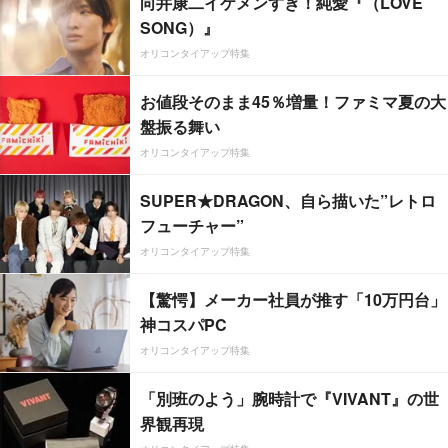
向井康二イケメンすぎ！純愛『（LOVE
SONG）』
オリコンタイアップ特集
お値段そのまま45％増量！ファミマ夏の大
盤振る舞い
オリコンタイアップ特集
SUPER★DRAGON、自ら描いた”レトロ
フューチャー”
オリコンタイアップ特集
【驚愕】メーカー社員が推す「10万円台」
神コスパPC
オリコンタイアップ特集
「別班のよう」腕時計で『VIVANT』の世
界観再現