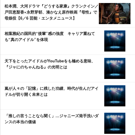
松本潤、大河ドラマ『どうする家康』クランクイン／
戸田恵梨香×永野芽郁、湊かなえ原作映画『母性』で
母娘役【6／6 芸能・エンタメニュース】
相葉雅紀の国民的“後輩”感の強度 キャリア重ねて
も“真のアイドル”を体現
天下をとったアイドルがYouTubeをも極める意味、
『ジャにのちゃんねる』の光明とは
嵐が人々の「記憶」に残した功績、時代が生んだアイ
ドルが切り開く未来とは
「推しの言うことなら聞く」…ジャニーズ発手洗いダ
ンスの本当の価値