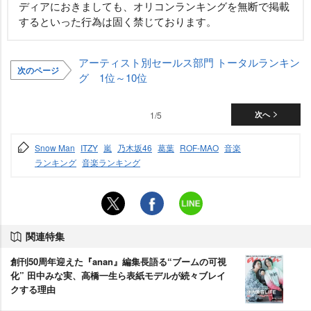
ディアにおきましても、オリコンランキングを無断で掲載
するといった行為は固く禁じております。
アーティスト別セールス部門 トータルランキン
次のページ
グ 1位～10位
1/5
次へ
Snow Man
ITZY
嵐
乃木坂46
葛葉
ROF-MAO
音楽
ランキング
音楽ランキング
関連特集
創刊50周年迎えた『anan』編集長語る“ブームの可視
化” 田中みな実、高橋一生ら表紙モデルが続々ブレイ
クする理由