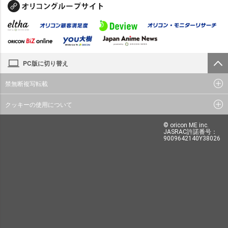
PC版に切り替え
禁無断複写転載
クッキーの使用について
© oricon ME inc.
JASRAC許諾番号：
9009642140Y38026