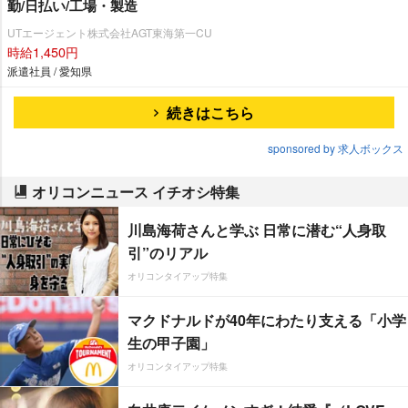
勤/日払い/工場・製造
UTエージェント株式会社AGT東海第一CU
時給1,450円
派遣社員 / 愛知県
続きはこちら
sponsored by 求人ボックス
オリコンニュース イチオシ特集
川島海荷さんと学ぶ 日常に潜む“人身取
引”のリアル
オリコンタイアップ特集
マクドナルドが40年にわたり支える「小学
生の甲子園」
オリコンタイアップ特集