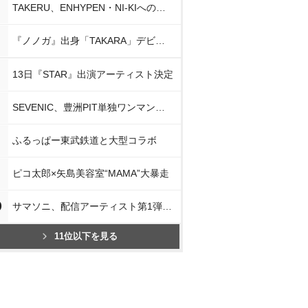
TAKERU、ENHYPEN・NI-KIへの思い
『ノノガ』出身「TAKARA」デビュー
13日『STAR』出演アーティスト決定
SEVENIC、豊洲PIT単独ワンマン開催
ふるっぱー東武鉄道と大型コラボ
ピコ太郎×矢島美容室“MAMA”大暴走
0
サマソニ、配信アーティスト第1弾発表
11位以下を見る