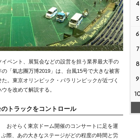
4
5
6
7
ツイベント、展覧会などの設営を担う業界最大手の
8
の「氣志團万博2019」は、台風15号で大きな被害
9
せた。東京オリンピック・パラリンピックが近づく
ハウを改めて解説する。
1
台のトラックをコントロール
おそらく東京ドーム開催のコンサートに足を運
ぶ際、あの大きなステージがどの程度の時間と労