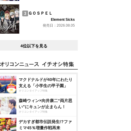
ＧＯＳＰＥＬ
Element Sicks
発売日：2026.08.05
4位以下を見る
マクドナルドが40年にわたり
支える「小学生の甲子園」
オリコンタイアップ特集
森崎ウィン×向井康二“両片思
い”にキュンが止まらん！
オリコンタイアップ特集
デカすぎ都市伝説発生!?ファ
ミマ45％増量作戦再来