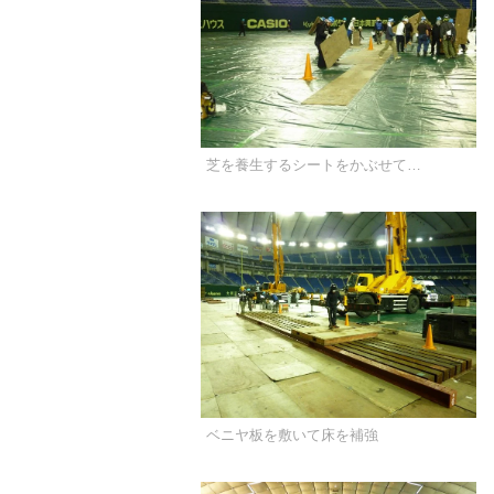
芝を養生するシートをかぶせて…
ベニヤ板を敷いて床を補強