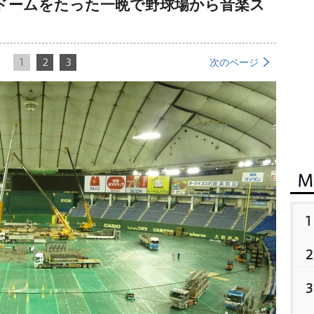
ドームをたった一晩で野球場から音楽ス
1
2
3
次のページ
1
2
3