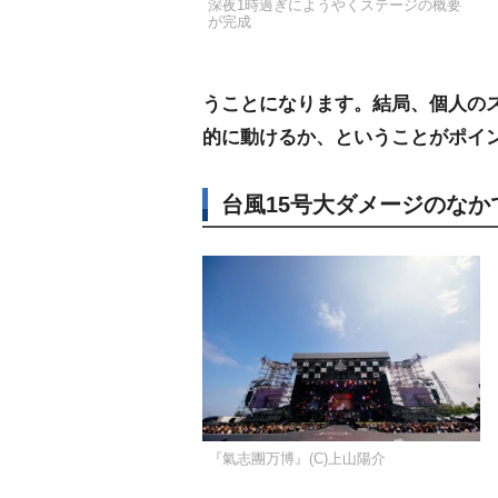
深夜1時過ぎにようやくステージの概要
が完成
うことになります。結局、個人の
的に動けるか、ということがポイ
台風15号大ダメージのなか
『氣志團万博』(C)上山陽介