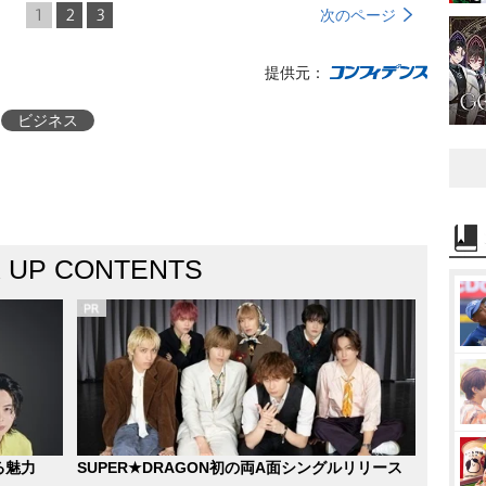
1
2
3
次のページ
提供元：
ビジネス
K UP CONTENTS
る魅力
SUPER★DRAGON初の両A面シングルリリース