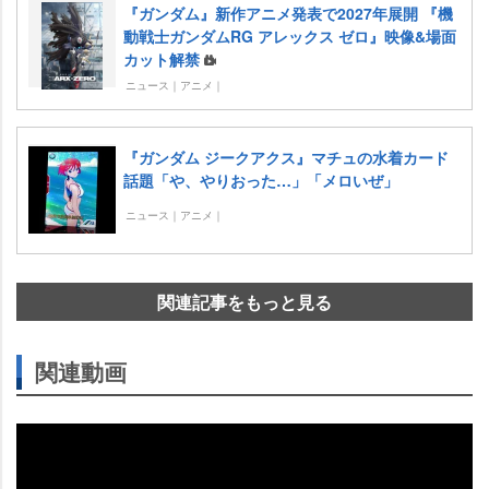
『ガンダム』新作アニメ発表で2027年展開 『機
動戦士ガンダムRG アレックス ゼロ』映像&場面
カット解禁
ニュース｜アニメ｜
『ガンダム ジークアクス』マチュの水着カード
話題「や、やりおった…」「メロいぜ」
ニュース｜アニメ｜
関連記事をもっと見る
関連動画