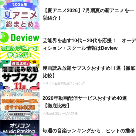
【夏アニメ2026】7月期夏の新アニメを一
挙紹介！
芸能界を志す10代～20代を応援！ オーデ
ィション・スクール情報はDeview
漫画読み放題サブスクおすすめ11選【徹底
比較】
オリコン顧客満足度ランキング
2026年動画配信サービスおすすめ40選
【徹底比較】
CS動画配信サービス20選
毎週の音楽ランキングから、ヒットの推移