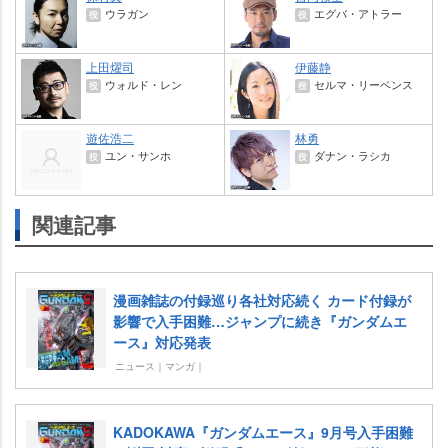
ウラガン
エグバ・アトラー
役
役
上田燿司
伊藤静
ウォルド・レン
セルマ・リーベンス
役
役
遊佐浩二
林勇
ユン・サンホ
ダナン・ラシカ
役
役
関連記事
漫画雑誌の付録巡り各社対応続く カード付録が
影響で入手困難…ジャンプに続き『ガンダムエ
ース』対応発表
ニュース｜マンガ｜
KADOKAWA『ガンダムエース』9月号入手困難