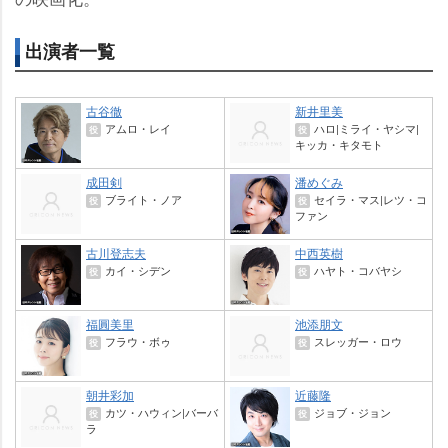
出演者一覧
古谷徹
新井里美
アムロ・レイ
ハロ|ミライ・ヤシマ|
役
役
キッカ・キタモト
成田剣
潘めぐみ
ブライト・ノア
セイラ・マス|レツ・コ
役
役
ファン
古川登志夫
中西英樹
カイ・シデン
ハヤト・コバヤシ
役
役
福圓美里
池添朋文
フラウ・ボゥ
スレッガー・ロウ
役
役
朝井彩加
近藤隆
カツ・ハウィン|バーバ
ジョブ・ジョン
役
役
ラ