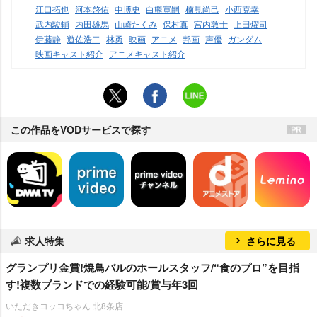
江口拓也
河本啓佑
中博史
白熊寛嗣
楠見尚己
小西克幸
武内駿輔
内田雄馬
山崎たくみ
保村真
宮内敦士
上田燿司
伊藤静
遊佐浩二
林勇
映画
アニメ
邦画
声優
ガンダム
映画キャスト紹介
アニメキャスト紹介
この作品をVODサービスで探す
求人特集
さらに見る
グランプリ金賞!焼鳥バルのホールスタッフ/“食のプロ”を目指
す!複数ブランドでの経験可能/賞与年3回
いただきコッコちゃん 北8条店