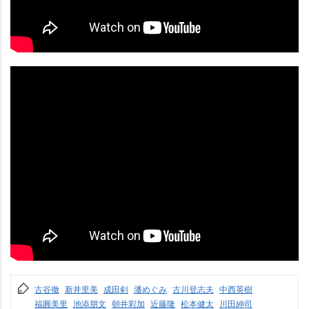
古谷徹
新井里美
成田剣
潘めぐみ
古川登志夫
中西英樹
福圓美里
池添朋文
朝井彩加
近藤隆
松本健太
川田紳司