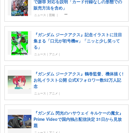
で謝罪 対応を説明「カード付録なしの形態での
販売方法を含め」
ニュース｜芸能 ｜
『ガンダム ジークアクス』記念イラストに注目
集まる「口元が初号機w」「ニッと少し笑って
る」
ニュース｜アニメ｜
『ガンダム ジークアクス』鶴巻監督、機体描く!
お礼イラスト公開 公式Xフォロワー数52万人記
念
ニュース｜アニメ｜
『ガンダム 閃光のハサウェイ キルケーの魔女』
Prime Videoで国内独占配信決定 31日から見放
題
ニュース｜アニメ｜