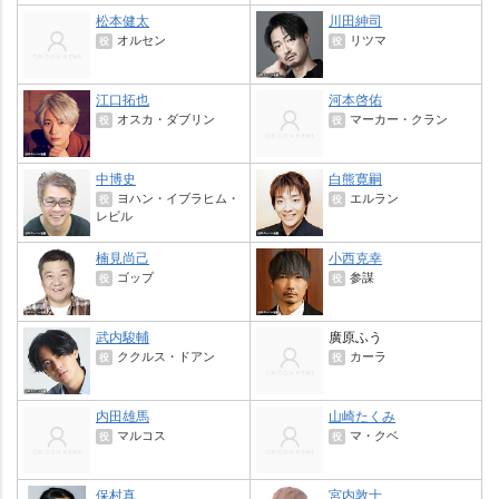
松本健太
川田紳司
オルセン
リツマ
役
役
江口拓也
河本啓佑
オスカ・ダブリン
マーカー・クラン
役
役
中博史
白熊寛嗣
ヨハン・イブラヒム・
エルラン
役
役
レビル
楠見尚己
小西克幸
ゴップ
参謀
役
役
武内駿輔
廣原ふう
ククルス・ドアン
カーラ
役
役
内田雄馬
山崎たくみ
マルコス
マ・クベ
役
役
保村真
宮内敦士