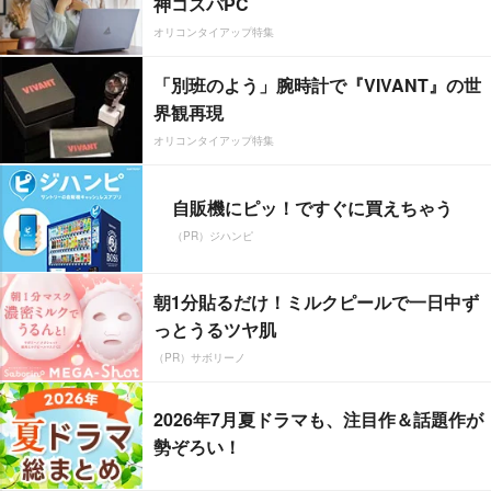
神コスパPC
オリコンタイアップ特集
「別班のよう」腕時計で『VIVANT』の世
界観再現
オリコンタイアップ特集
自販機にピッ！ですぐに買えちゃう
（PR）ジハンピ
朝1分貼るだけ！ミルクピールで一日中ず
っとうるツヤ肌
（PR）サボリーノ
2026年7月夏ドラマも、注目作＆話題作が
勢ぞろい！