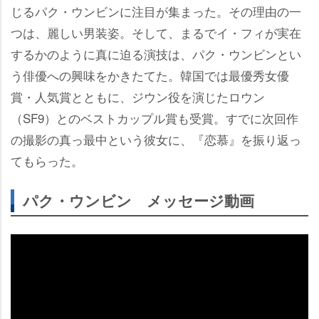
じるパク・ウンビンに注目が集まった。その理由の一
つは、麗しい男装姿。そして、まるでイ・フィが実在
するかのように真に迫る演技は、パク・ウンビンとい
う俳優への興味をかきたてた。韓国では最優秀女優
賞・人気賞とともに、ジウン役を演じたロウン
（SF9）とのベストカップル賞も受賞。すでに次回作
の撮影の真っ最中という彼女に、『恋慕』を振り返っ
てもらった。
パク・ウンビン メッセージ動画