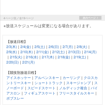
4ページ目／全19ページ
次のページ
※放送スケジュールは変更になる場合があります。
【放送日程】
2/3(木)
｜
2/4(金)
｜
2/5(土)
｜
2/6(日)
｜
2/7(月)
｜
2/8(火)
｜
2/9(水)
｜
2/10(木)
｜
2/11(金)
｜
2/12(土)
｜
2/13(日)
｜
2/14(月)
｜
2/15(火)
｜
2/16(水)
｜
2/17(木)
｜
2/18(金)
｜
2/19(土)
｜
2/20(日)
｜
2/21(月)
【競技別放送日程】
アイスホッケー
｜
アルペンスキー
｜
カーリング
｜
クロスカ
ントリースキー
｜
ショートトラック
｜
スキージャンプ
｜
ス
ノーボード
｜
スピードスケート
｜
ノルディック複合
｜
バイ
アスロン
｜
フィギュアスケート
｜
フリースタイルスキー
｜
ボブスレー