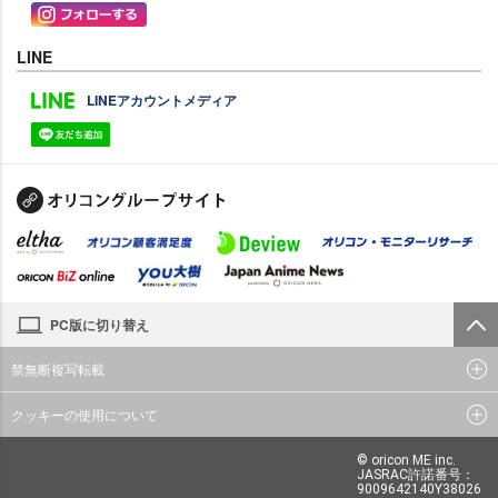
LINE
LINEアカウントメディア
PC版に切り替え
禁無断複写転載
クッキーの使用について
© oricon ME inc.
JASRAC許諾番号：
9009642140Y38026