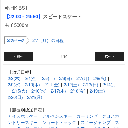
■NHK BS1
【22:00～23:50】
スピードスケート
男子5000m
2/7（月）の日程
次のページ
前へ
4/19
次へ
【放送日程】
2/3(木)
｜
2/4(金)
｜
2/5(土)
｜
2/6(日)
｜
2/7(月)
｜
2/8(火)
｜
2/9(水)
｜
2/10(木)
｜
2/11(金)
｜
2/12(土)
｜
2/13(日)
｜
2/14(月)
｜
2/15(火)
｜
2/16(水)
｜
2/17(木)
｜
2/18(金)
｜
2/19(土)
｜
2/20(日)
｜
2/21(月)
【競技別放送日程】
アイスホッケー
｜
アルペンスキー
｜
カーリング
｜
クロスカ
ントリースキー
｜
ショートトラック
｜
スキージャンプ
｜
ス