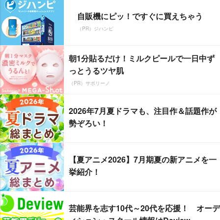
自販機にピッ！ですぐに買えちゃう
（PR）ジハンピ
朝1分貼るだけ！ミルクピールで一日中ず
っとうるツヤ肌
（PR）サボリーノ
2026年7月夏ドラマも、注目作＆話題作が
勢ぞろい！
【夏アニメ2026】7月期夏の新アニメを一
挙紹介！
芸能界を志す10代～20代を応援！ オーデ