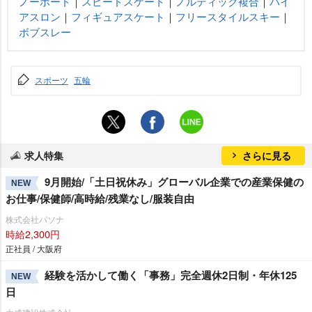
ノーボード
｜
スピードスケート
｜
ノルディック複合
｜
バイ
アスロン
｜
フィギュアスケート
｜
フリースタイルスキー
｜
ボブスレー
スポーツ
五輪
求人特集
さらに見る
9月開始/「土日祝休み」グローバル企業での産業保健の
NEW
お仕事/保健師/高時給/残業なし/服装自由
株式会社パソナ
時給2,300円
正社員 / 大阪府
経験を活かして働く「事務」完全週休2日制・年休125
NEW
日