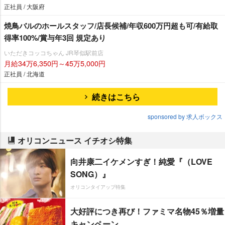
正社員 / 大阪府
焼鳥バルのホールスタッフ/店長候補/年収600万円超も可/有給取
得率100%/賞与年3回 規定あり
いただきコッコちゃん JR琴似駅前店
月給34万6,350円～45万5,000円
正社員 / 北海道
続きはこちら
sponsored by 求人ボックス
オリコンニュース イチオシ特集
向井康二イケメンすぎ！純愛『（LOVE
SONG）』
オリコンタイアップ特集
大好評につき再び！ファミマ名物45％増量
キャンペーン