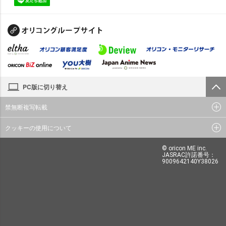
PC版に切り替え
禁無断複写転載
クッキーの使用について
© oricon ME inc.
JASRAC許諾番号：
9009642140Y38026