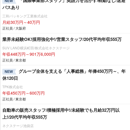
「国際事業部スタッフ」英語力を活かす/転勤なし/送迎
NEW
バスあり
三和パッキング工業株式会社
月給30万円～40万円
正社員 / 大阪府
業界未経験OK!採用強化中!/営業スタッフ/20代平均年収555万
SUV LAND横浜町田/株式会社ネクステージ
年収448万円～901万6,000円
正社員 / 東京都
グループ全体を支える「人事総務」年俸450万円～、年
NEW
休120日
TPK株式会社
年収450万円～600万円
正社員 / 東京都
自動車の販売スタッフ/積極採用中!/未経験でも月給32万円以
上!/20代平均年収555万
ネクステージ池袋店