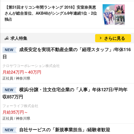
【第51回オリコン年間ランキング 2018】安室奈美恵
さんが総合首位、AKB48がシングル9年連続1位・2位
独占
求人特集
さらに見る
成長安定を実現不動産企業の「経理スタッフ」/年休116
NEW
日
クロサワコーポレーション株式会社
月給24万円～40万円
正社員 / 神奈川県
横浜/分譲・注文住宅企業の「人事」年休127日/平均年
NEW
収857万円
フォーライフ株式会社
月給35万円～
正社員 / 神奈川県
自社サービスの「新規事業担当」/経験者歓迎
NEW