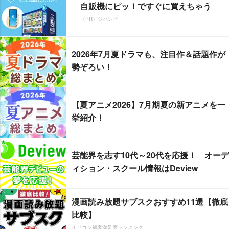
自販機にピッ！ですぐに買えちゃう
（PR）ジハンピ
2026年7月夏ドラマも、注目作＆話題作が
勢ぞろい！
【夏アニメ2026】7月期夏の新アニメを一
挙紹介！
芸能界を志す10代～20代を応援！ オーデ
ィション・スクール情報はDeview
漫画読み放題サブスクおすすめ11選【徹底
比較】
オリコン顧客満足度ランキング