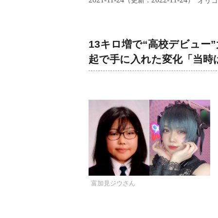
（更新：
）
オリコ
13キロ増で“高校デビュー
起で手に入れた変化「当時
富加見ジウさん