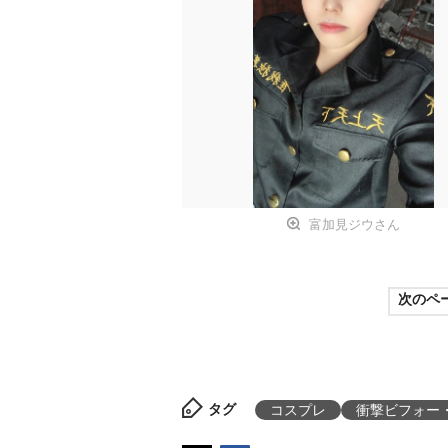
富加見ジウさん
次のペ
タグ
コスプレ
衝撃ビフォー