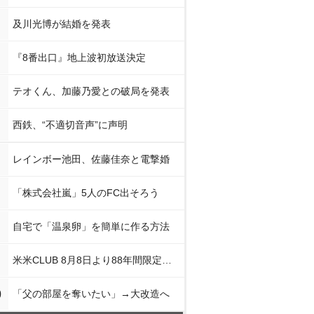
及川光博が結婚を発表
『8番出口』地上波初放送決定
テオくん、加藤乃愛との破局を発表
西鉄、“不適切音声”に声明
レインボー池田、佐藤佳奈と電撃婚
「株式会社嵐」5人のFC出そろう
自宅で「温泉卵」を簡単に作る方法
米米CLUB 8月8日より88年間限定企画
0
「父の部屋を奪いたい」→大改造へ