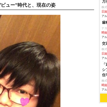
万
デビュー”時代と、現在の姿
株
日給
アル
歯
ナ
時給
アル
交
株
日給
アル
「
シ
住
株式
時給
アル