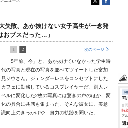
ンニュース
”大失敗、あか抜けない女子高生が一念発
はおブスだった…」
1
2
次のページ
「5年前、今」と、あか抜けていなかった学生時
代の写真と現在の写真を並べてツイートした富加
見ジウさん。ジェンダーレスをコンセプトにした
カフェに勤務しているコスプレイヤーだ。別人レ
N
ベルに変化した2枚の写真には驚きの声のほか、変
可
化の具合に共感も集まった。そんな彼女に、美意
合同
時給
識向上のきっかけや、努力の軌跡を聞いた。
アル
週