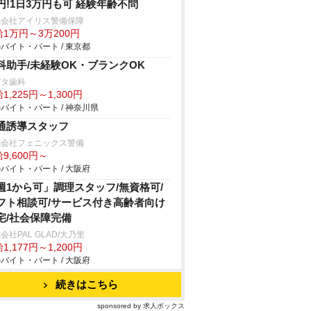
円!1日3万円も可 経験年齢不問
式会社アイリス警備保障
1万円～3万200円
バイト・パート / 東京都
科助手/未経験OK・ブランクOK
ガタ歯科
1,225円～1,300円
バイト・パート / 神奈川県
通誘導スタッフ
式会社フェニックス警備
9,600円～
バイト・パート / 大阪府
週1から可」調理スタッフ/無資格可/
フト相談可/サービス付き高齢者向け
宅/社会保障完備
会社PAL GLAD/大乃里
1,177円～1,200円
バイト・パート / 大阪府
続きはこちら
sponsored by 求人ボックス