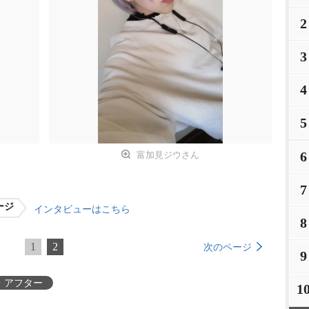
2
3
4
5
6
富加見ジウさん
7
ージ
インタビューはこちら
8
1
2
次のページ
9
・アフター
1