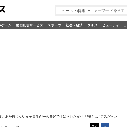
ニュース・特集
&ゲーム
動画配信サービス
スポーツ
社会・経済
グルメ
ビューティ
ラ
大失敗、あか抜けない女子高生が一念発起で手に入れた変化「当時はおブスだった…」