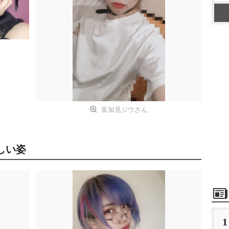
富加見ジウさん
しい姿
1