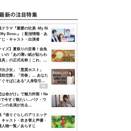
ドラマ『最愛の社員 -My Bi
, My Boss-』｜配信情報・あ
すじ・キャスト・出演者
クイズ】夏祭りの定番！金魚
くいの「あの薄い紙が貼られ
道具」の正式名称｜これ、…
家出少女」「悪質ホスト」
援助交際」「売春」… あなた
すぐそばにある“人身取引…
恋は命がけ』で魅力炸裂！Ne
flixで今すぐ観たい…パク・ウ
ビンの名演が光る…
画『借りぐらしのアリエッテ
』キャスト・吹き替え声優・
場人物一覧／あらすじ