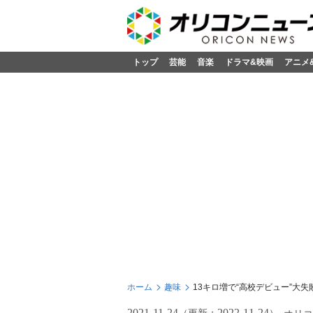
トップ
芸能
音楽
ドラマ&映画
アニメ
ホーム
趣味
13キロ増で“高校デビュー”
2021-11-24
2022-11-24