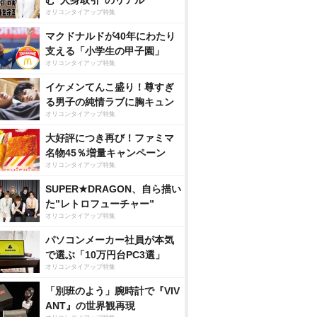
む“人身取引”のリアル
オリコンタイアップ特集
マクドナルドが40年にわたり
支える「小学生の甲子園」
オリコンタイアップ特集
イケメンてんこ盛り！尊すぎ
る男子の純情ラブに胸キュン
オリコンタイアップ特集
大好評につき再び！ファミマ
名物45％増量キャンペーン
オリコンタイアップ特集
SUPER★DRAGON、自ら描い
た”レトロフューチャー”
オリコンタイアップ特集
パソコンメーカー社員が本気
で選ぶ「10万円台PC3選」
オリコンタイアップ特集
「別班のよう」腕時計で『VIV
ANT』の世界観再現