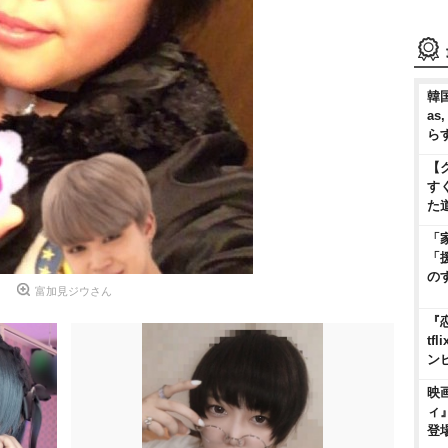
韓国
as
ら
【
す
た
「
「
の
富加見ジウさん
『
t
ン
映
ィ
登