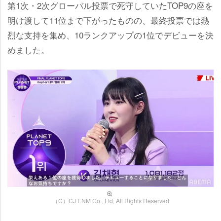
第1次・2次グローバル投票で死守していたTOP9の座を
明け渡して11位まで下がったものの、最終投票では熱
烈な支持を集め、10ランクアップの1位でデビューを決
めました。
（C）CJ ENM Co., Ltd, All Rights Reserved