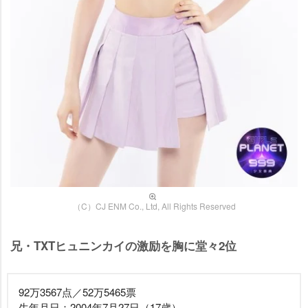
（C）CJ ENM Co., Ltd, All Rights Reserved
兄・TXTヒュニンカイの激励を胸に堂々2位
92万3567点／52万5465票
生年月日：2004年7月27日（17歳）