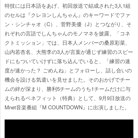
特技には日本語をあげ、初回放送で結成された3人1組
のセルは『クレヨンしんちゃん』のキーワードでファ
ン・シンチャオ（C）、菅野美優（J）とつながり、そ
れぞれの言語でしんちゃんのモノマネを披露。「コネ
クトミッション」では、日本人メンバーの桑原彩菜、
山内若杏名、大熊李の3人が言葉が通じず練習のスピー
ドにもついていけずに落ち込んでいると、「練習の速
度が速かった？ ごめんね」とフォローし、話し合いの
機会を設ける気遣いを見せました。そのおかげでチー
ムの絆が深まり、勝利5チームのうち1チームだけに与
えられるベネフィット（特典）として、9月9日放送の
Mnet音楽番組『M COUNTDOWN』に出演しました。