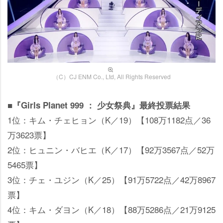
（C）CJ ENM Co., Ltd, All Rights Reserved
■『Girls Planet 999 ： 少女祭典』最終投票結果
1位：キム・チェヒョン（K／19）【108万1182点／36
万3623票】
2位：ヒュニン・バヒエ（K／17）【92万3567点／52万
5465票】
3位：チェ・ユジン（K／25）【91万5722点／42万8967
票】
4位：キム・ダヨン（K／18）【88万5286点／21万9125