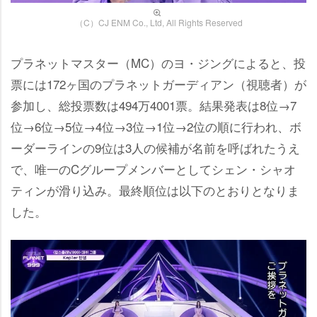
（C）CJ ENM Co., Ltd, All Rights Reserved
プラネットマスター（MC）のヨ・ジングによると、投
票には172ヶ国のプラネットガーディアン（視聴者）が
参加し、総投票数は494万4001票。結果発表は8位→7
位→6位→5位→4位→3位→1位→2位の順に行われ、ボ
ーダーラインの9位は3人の候補が名前を呼ばれたうえ
で、唯一のCグループメンバーとしてシェン・シャオ
ティンが滑り込み。最終順位は以下のとおりとなりま
した。