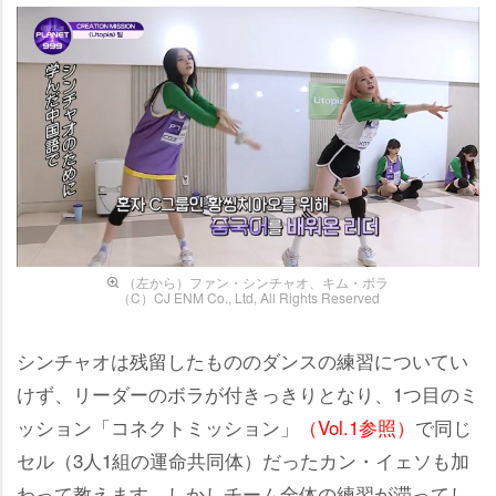
（左から）ファン・シンチャオ、キム・ボラ
（C）CJ ENM Co., Ltd, All Rights Reserved
シンチャオは残留したもののダンスの練習についてい
けず、リーダーのボラが付きっきりとなり、1つ目のミ
ッション「コネクトミッション」
（Vol.1参照）
で同じ
セル（3人1組の運命共同体）だったカン・イェソも加
わって教えます。しかしチーム全体の練習が滞ってし