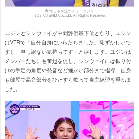
悔し涙を流すチェ・ユジン
（C）CJ ENM Co., Ltd, All Rights Reserved
ユジンとシンウェイが中間評価最下位となり、ユジン
はVTRで「自分自身にいらだちました。恥ずかしいで
すし、申し訳ない気持ちです」と涙します。ユジンは
メンバーたちにも奮起を促し、シンウェイには振り付
けの手足の角度や発音など細かい部分まで指導。自身
も部屋で高音部分をひたすら歌って自主練習を重ねま
した。