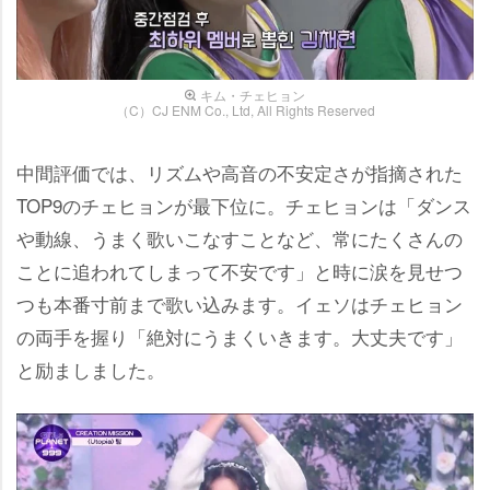
キム・チェヒョン
（C）CJ ENM Co., Ltd, All Rights Reserved
中間評価では、リズムや高音の不安定さが指摘された
TOP9のチェヒョンが最下位に。チェヒョンは「ダンス
動線、うまく歌いこなすことなど、常にたくさんの
ことに追われてしまって不安です」と時に涙を見せつ
つも本番寸前まで歌い込みます。イェソはチェヒョン
の両手を握り「絶対にうまくいきます。大丈夫です」
と励ましました。