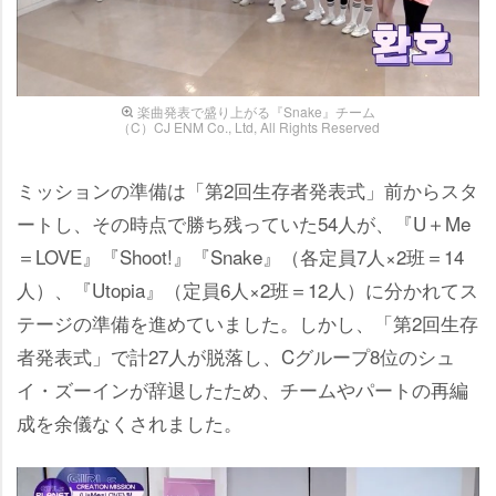
楽曲発表で盛り上がる『Snake』チーム
（C）CJ ENM Co., Ltd, All Rights Reserved
ミッションの準備は「第2回生存者発表式」前からスタ
ートし、その時点で勝ち残っていた54人が、『U＋Me
＝LOVE』『Shoot!』『Snake』（各定員7人×2班＝14
人）、『Utopia』（定員6人×2班＝12人）に分かれてス
テージの準備を進めていました。しかし、「第2回生存
者発表式」で計27人が脱落し、Cグループ8位のシュ
イ・ズーインが辞退したため、チームやパートの再編
成を余儀なくされました。