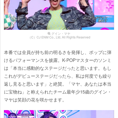
グイン・マヤ
（C）CJ ENM Co., Ltd, All Rights Reserved
本番では全員が持ち前の明るさを発揮し、ポップに弾
けるパフォーマンスを披露。K-POPマスターのソンミ
は「本当に感動的なステージだったと思います。もし
これがデビューステージだったら、私は何度でも繰り
返し見ると思います」と絶賛。「マヤ、あなたは本当
に宝物ね」と称えられたチーム最年少15歳のグイン・
マヤは笑顔の花を咲かせます。