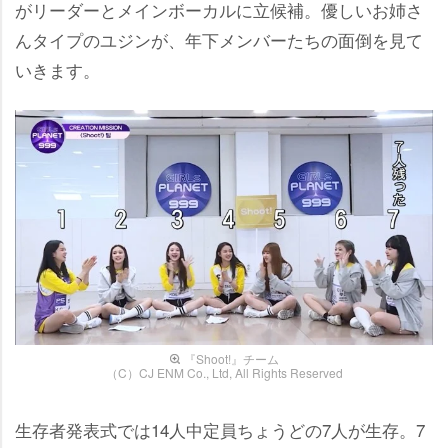
がリーダーとメインボーカルに立候補。優しいお姉さ
んタイプのユジンが、年下メンバーたちの面倒を見て
いきます。
『Shoot!』チーム
（C）CJ ENM Co., Ltd, All Rights Reserved
生存者発表式では14人中定員ちょうどの7人が生存。7