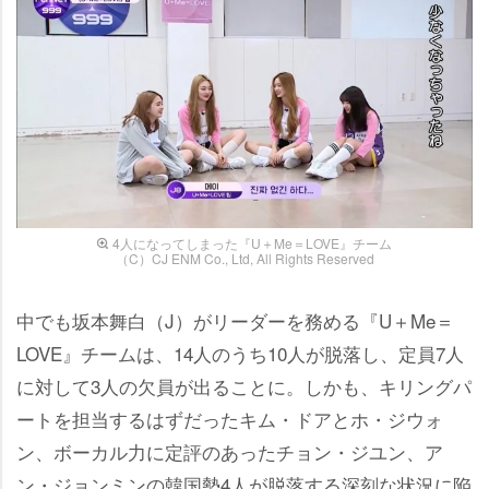
4人になってしまった『U＋Me＝LOVE』チーム
（C）CJ ENM Co., Ltd, All Rights Reserved
中でも坂本舞白（J）がリーダーを務める『U＋Me＝
LOVE』チームは、14人のうち10人が脱落し、定員7人
に対して3人の欠員が出ることに。しかも、キリングパ
ートを担当するはずだったキム・ドアとホ・ジウォ
ン、ボーカル力に定評のあったチョン・ジユン、ア
ン・ジョンミンの韓国勢4人が脱落する深刻な状況に陥