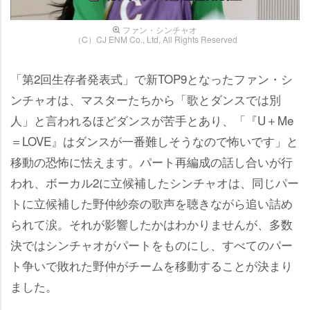
ファン・シンチャオ
（C）CJ ENM Co., Ltd, All Rights Reserved
「第2回生存者発表式」で新TOP9となったファン・シ
ンチャオは、マスターたちから「歌とダンスでは別
人」と言われるほどダンスが苦手とあり、「『U＋Me
＝LOVE』はダンスが一番難しそうなので怖いです」と
移動の恐怖に怯えます。パート再編成の話し合いが行
われ、ボーカル2に立候補したシンチャオは、同じパー
トに立候補した野仲紗奈の歌声を聴きながら追い詰め
られて涙。それが影響したかはわかりませんが、多数
決ではシンチャオがパートをものにし、すべてのパー
ト争いで敗れた野仲がチームを移動することが決まり
ました。