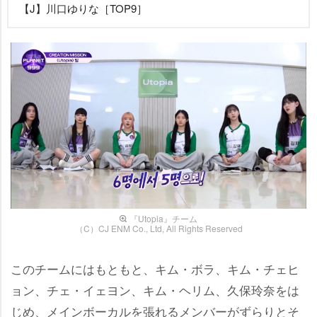
【J】川口ゆりな［TOP9］
『Utopia』チーム
（C）CJ ENM Co., Ltd, All Rights Reserved
このチームにはもともと、キム・ボラ、キム・チェヒ
ョン、チェ・イェヨン、キム・ヘリム、久保玲奈をは
じめ、メインボーカルを張れるメンバーがずらりとそ