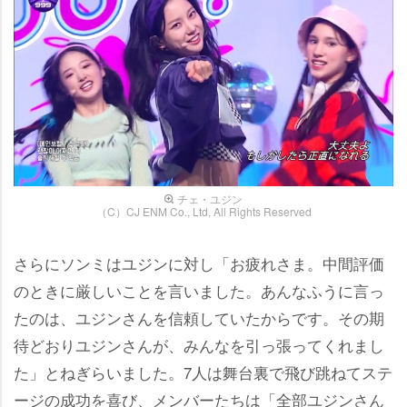
チェ・ユジン
（C）CJ ENM Co., Ltd, All Rights Reserved
さらにソンミはユジンに対し「お疲れさま。中間評価
のときに厳しいことを言いました。あんなふうに言っ
たのは、ユジンさんを信頼していたからです。その期
待どおりユジンさんが、みんなを引っ張ってくれまし
た」とねぎらいました。7人は舞台裏で飛び跳ねてステ
ージの成功を喜び、メンバーたちは「全部ユジンさん