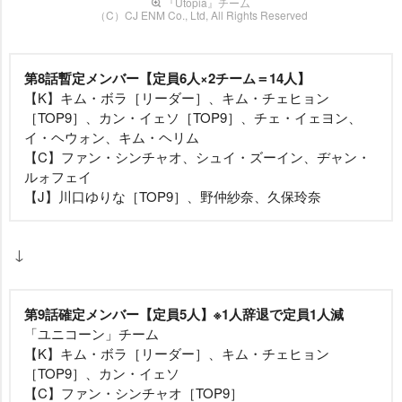
『Utopia』チーム
（C）CJ ENM Co., Ltd, All Rights Reserved
第8話暫定メンバー【定員6人×2チーム＝14人】
【K】キム・ボラ［リーダー］、キム・チェヒョン
［TOP9］、カン・イェソ［TOP9］、チェ・イェヨン、
イ・ヘウォン、キム・ヘリム
【C】ファン・シンチャオ、シュイ・ズーイン、ヂャン・
ルォフェイ
【J】川口ゆりな［TOP9］、野仲紗奈、久保玲奈
↓
第9話確定メンバー【定員5人】※1人辞退で定員1人減
「ユニコーン」チーム
【K】キム・ボラ［リーダー］、キム・チェヒョン
［TOP9］、カン・イェソ
【C】ファン・シンチャオ［TOP9］