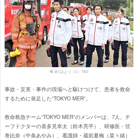
第1話より（C）TBS
事故・災害・事件の現場へと駆けつけて、患者を救命
するために発足した“TOKYO MER”。
救命救急チーム“TOKYO MER”のメンバーは、7人。チ
ーフドクターの喜多見幸太（鈴木亮平）、研修医・弦
巻比奈（中条あやみ）、看護師・蔵前夏梅（菜々緒）