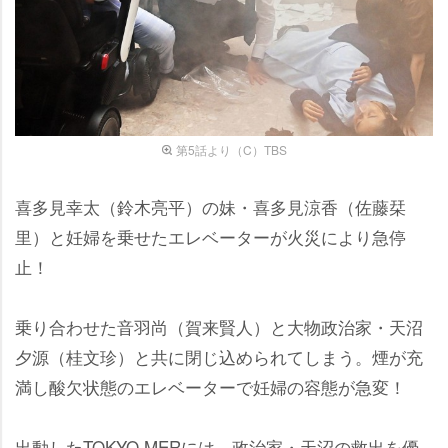
第5話より（C）TBS
喜多見幸太（鈴木亮平）の妹・喜多見涼香（佐藤栞
里）と妊婦を乗せたエレベーターが火災により急停
止！
乗り合わせた音羽尚（賀来賢人）と大物政治家・天沼
夕源（桂文珍）と共に閉じ込められてしまう。煙が充
満し酸欠状態のエレベーターで妊婦の容態が急変！
出動したTOKYO MERには、政治家・天沼の救出を優