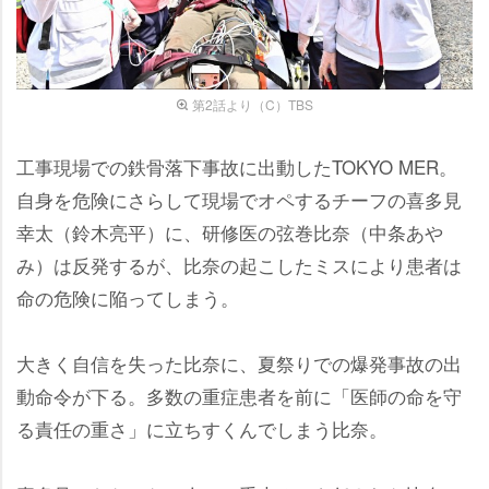
第2話より（C）TBS
工事現場での鉄骨落下事故に出動したTOKYO MER。
自身を危険にさらして現場でオペするチーフの喜多見
幸太（鈴木亮平）に、研修医の弦巻比奈（中条あ
み）は反発するが、比奈の起こしたミスにより患者は
命の危険に陥ってしまう。
大きく自信を失った比奈に、夏祭りでの爆発事故の出
動命令が下る。多数の重症患者を前に「医師の命を守
る責任の重さ」に立ちすくんでしまう比奈。