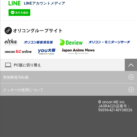
LINEアカウントメディア
PC版に切り替え
禁無断複写転載
クッキーの使用について
© oricon ME inc.
JASRAC許諾番号：
9009642140Y38026