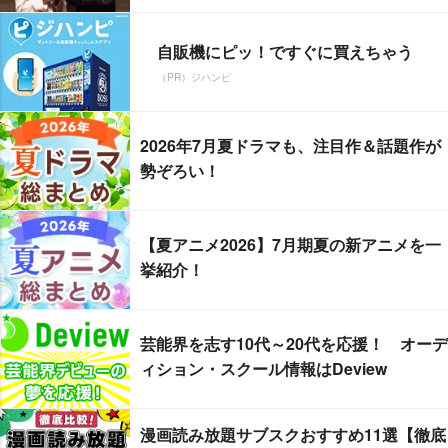
自販機にピッ！ですぐに買えちゃう
（PR）ジハンピ
2026年7月夏ドラマも、注目作＆話題作が
勢ぞろい！
【夏アニメ2026】7月期夏の新アニメを一
挙紹介！
芸能界を志す10代～20代を応援！ オーデ
ィション・スクール情報はDeview
漫画読み放題サブスクおすすめ11選【徹底