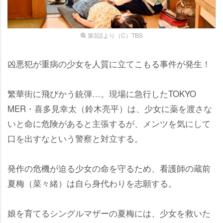
第3話より（C）TBS
凶悪犯が重病の少女を人質に立てこもる事件が発生！
繁華街に飛びかう銃弾…。現場に急行したTOKYO
MER・喜多見幸太（鈴木亮平）は、少女に薬を渡さな
いと命に危険があると主張するが、メンツを気にして
口を出すなという警察と対立する。
発作の危機が迫る少女の命を守るため、看護師の蔵前
夏梅（菜々緒）は自ら身代わりを志願する。
娘を育てるシングルマザーの夏梅には、少女を救いた