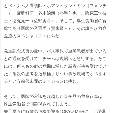
とベトナム人看護師・ホアン・ラン・ミン（フォンチ
ー）、麻酔科医・冬木治朗（小手伸也）、臨床工学技
士・徳丸元一（佐野勇斗）。そして、厚生労働省の官
僚であり医師の音羽尚（賀来賢人）。その誰もが救命
医療のスペシャリストたちだ。
発足記念式典の最中、バス事故で重篤患者が出ている
との通報を受けて、チームは現場へと急行する。そこ
には、何人もの命の危機に瀕した患者が待ち受けてい
た！複数の患者を危険極まりない事故現場でオペをす
るという前代未聞のミッションに挑む。
そして、医師の常識を超越した喜多見の救命行為は、
厚生労働省で問題視されてしまう。
発足早々に解散の危機を迎るTOKYO MERに、工場爆