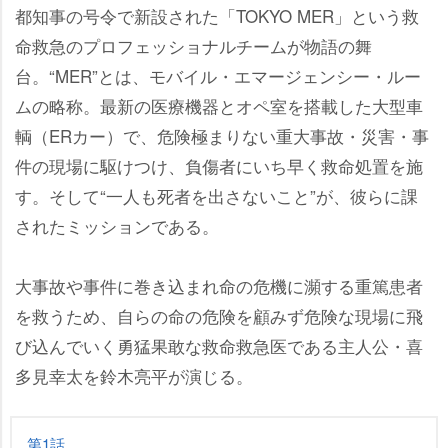
都知事の号令で新設された「TOKYO MER」という救
命救急のプロフェッショナルチームが物語の舞
台。“MER”とは、モバイル・エマージェンシー・ルー
ムの略称。最新の医療機器とオペ室を搭載した大型車
輌（ERカー）で、危険極まりない重大事故・災害・事
件の現場に駆けつけ、負傷者にいち早く救命処置を施
す。そして“一人も死者を出さないこと”が、彼らに課
されたミッションである。
大事故や事件に巻き込まれ命の危機に瀕する重篤患者
を救うため、自らの命の危険を顧みず危険な現場に飛
び込んでいく勇猛果敢な救命救急医である主人公・喜
多見幸太を鈴木亮平が演じる。
第1話