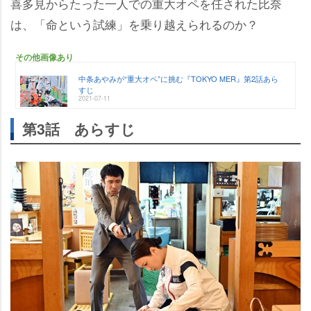
喜多見からたった一人での重大オペを任された比奈
は、「命という試練」を乗り越えられるのか？
その他画像あり
中条あやみが“重大オペ”に挑む『TOKYO MER』第2話あら
すじ
2021-07-11
第3話 あらすじ