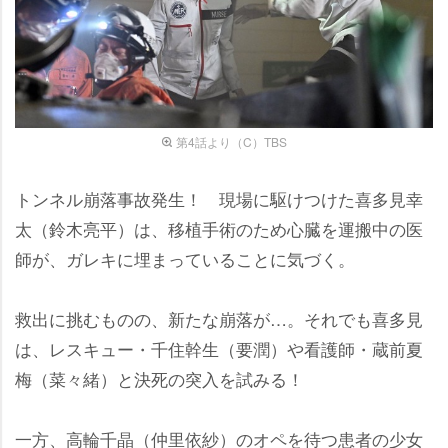
第4話より（C）TBS
トンネル崩落事故発生！ 現場に駆けつけた喜多見幸
太（鈴木亮平）は、移植手術のため心臓を運搬中の医
師が、ガレキに埋まっていることに気づく。
救出に挑むものの、新たな崩落が…。それでも喜多見
は、レスキュー・千住幹生（要潤）や看護師・蔵前夏
梅（菜々緒）と決死の突入を試みる！
一方、高輪千晶（仲里依紗）のオペを待つ患者の少女