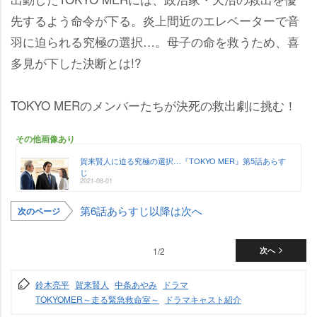
先するよう命令が下る。炎上間近のエレベーターで音
羽に迫られる究極の選択…。母子の命を救うため、喜
多見が下した決断とは!?
TOKYO MERのメンバーたちが決死の救出劇に挑む！
その他画像あり
賀来賢人に迫る究極の選択…『TOKYO MER』第5話あらす
じ
2021-08-01
第6話あらすじ以降は次へ
次のページ
1/2
次へ
鈴木亮平
賀来賢人
中条あやみ
ドラマ
TOKYOMER～走る緊急救命室～
ドラマキャスト紹介