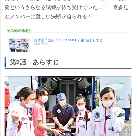
発というさらなる試練が待ち受けていた…！ 喜多見
とメンバーに難しい決断が迫られる！
その他画像あり
鈴木亮平主演『TOKYO MER』第1話あらすじ
2021-07-04
第2話 あらすじ