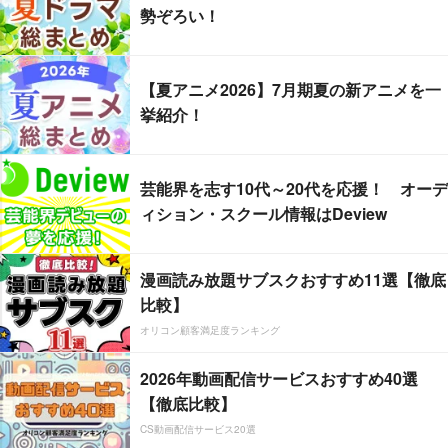
勢ぞろい！
【夏アニメ2026】7月期夏の新アニメを一
挙紹介！
芸能界を志す10代～20代を応援！ オーデ
ィション・スクール情報はDeview
漫画読み放題サブスクおすすめ11選【徹底
比較】
オリコン顧客満足度ランキング
2026年動画配信サービスおすすめ40選
【徹底比較】
CS動画配信サービス20選