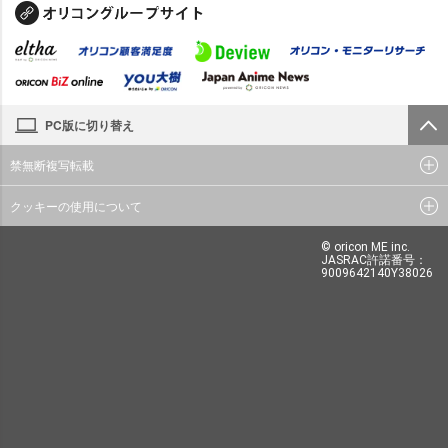
PC版に切り替え
禁無断複写転載
クッキーの使用について
© oricon ME inc.
JASRAC許諾番号：
9009642140Y38026