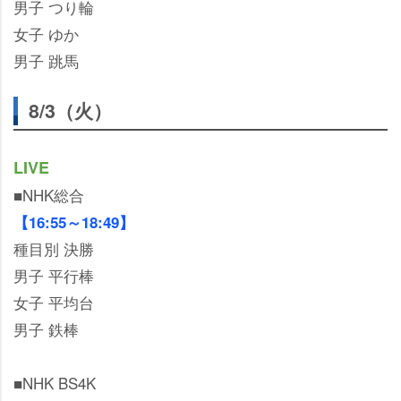
男子 つり輪
女子 ゆか
男子 跳馬
8/3（火）
LIVE
■NHK総合
【16:55～18:49】
種目別 決勝
男子 平行棒
女子 平均台
男子 鉄棒
■NHK BS4K