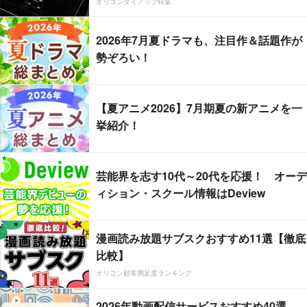
オリコンタイアップ特集
2026年7月夏ドラマも、注目作＆話題作が
勢ぞろい！
【夏アニメ2026】7月期夏の新アニメを一
挙紹介！
芸能界を志す10代～20代を応援！ オーデ
ィション・スクール情報はDeview
漫画読み放題サブスクおすすめ11選【徹底
比較】
オリコン顧客満足度ランキング
2026年動画配信サービスおすすめ40選