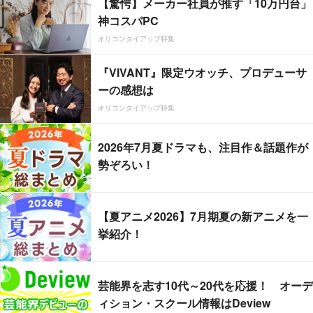
【驚愕】メーカー社員が推す「10万円台」
神コスパPC
オリコンタイアップ特集
『VIVANT』限定ウオッチ、プロデューサ
ーの感想は
オリコンタイアップ特集
2026年7月夏ドラマも、注目作＆話題作が
勢ぞろい！
【夏アニメ2026】7月期夏の新アニメを一
挙紹介！
芸能界を志す10代～20代を応援！ オーデ
ィション・スクール情報はDeview