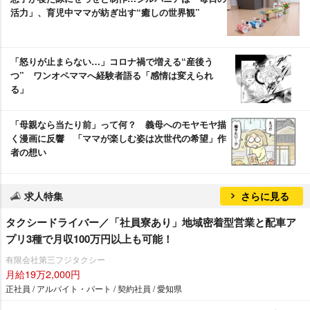
活力」、育児中ママが紡ぎ出す“癒しの世界観”
「怒りが止まらない…」コロナ禍で増える“産後う
つ” ワンオペママへ経験者語る「感情は変えられ
る」
「母親なら当たり前」って何？ 義母へのモヤモヤ描
く漫画に反響 「ママが楽しむ姿は次世代の希望」作
者の想い
求人特集
さらに見る
タクシードライバー／「社員寮あり」地域密着型営業と配車ア
プリ3種で月収100万円以上も可能！
有限会社第三フジタクシー
月給19万2,000円
正社員 / アルバイト・パート / 契約社員 / 愛知県