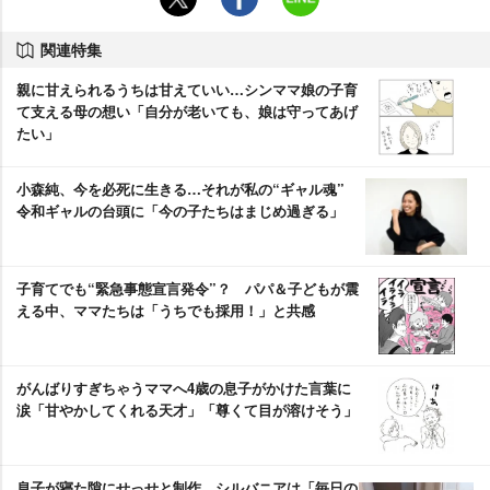
関連特集
親に甘えられるうちは甘えていい…シンママ娘の子育
て支える母の想い「自分が老いても、娘は守ってあげ
たい」
小森純、今を必死に生きる…それが私の“ギャル魂”
令和ギャルの台頭に「今の子たちはまじめ過ぎる」
子育てでも“緊急事態宣言発令”？ パパ＆子どもが震
える中、ママたちは「うちでも採用！」と共感
がんばりすぎちゃうママへ4歳の息子がかけた言葉に
涙「甘やかしてくれる天才」「尊くて目が溶けそう」
息子が寝た隙にせっせと制作…シルバニアは「毎日の