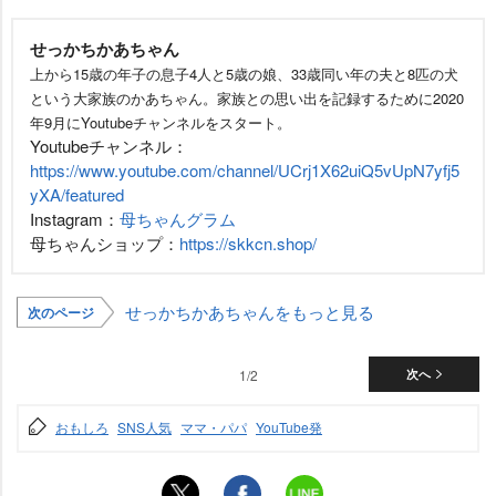
せっかちかあちゃん
上から15歳の年子の息子4人と5歳の娘、33歳同い年の夫と8匹の犬
という大家族のかあちゃん。家族との思い出を記録するために2020
年9月にYoutubeチャンネルをスタート。
Youtubeチャンネル：
https://www.youtube.com/channel/UCrj1X62uiQ5vUpN7yfj5
yXA/featured
Instagram：
母ちゃんグラム
母ちゃんショップ：
https://skkcn.shop/
せっかちかあちゃんをもっと見る
次のページ
1/2
次へ
おもしろ
SNS人気
ママ・パパ
YouTube発