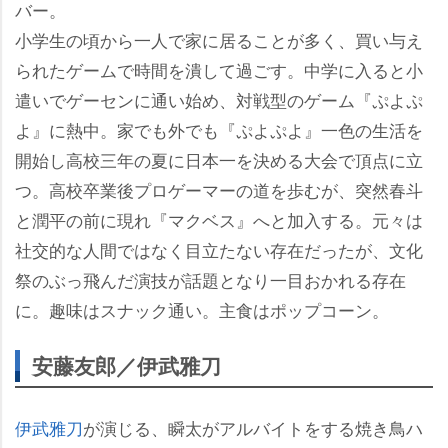
バー。
小学生の頃から一人で家に居ることが多く、買い与え
られたゲームで時間を潰して過ごす。中学に入ると小
遣いでゲーセンに通い始め、対戦型のゲーム『ぷよぷ
よ』に熱中。家でも外でも『ぷよぷよ』一色の生活を
開始し高校三年の夏に日本一を決める大会で頂点に立
つ。高校卒業後プロゲーマーの道を歩むが、突然春斗
と潤平の前に現れ『マクベス』へと加入する。元々は
社交的な人間ではなく目立たない存在だったが、文化
祭のぶっ飛んだ演技が話題となり一目おかれる存在
に。趣味はスナック通い。主食はポップコーン。
安藤友郎／伊武雅刀
伊武雅刀
が演じる、瞬太がアルバイトをする焼き鳥ハ