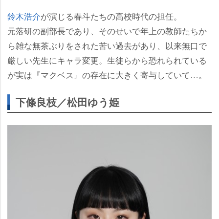
鈴木浩介
が演じる春斗たちの高校時代の担任。
元落研の副部長であり、そのせいで年上の教師たちか
ら雑な無茶ぶりをされた苦い過去があり、以来無口で
厳しい先生にキャラ変更。生徒らから恐れられている
が実は『マクベス』の存在に大きく寄与していて…。
下條良枝／松田ゆう姫