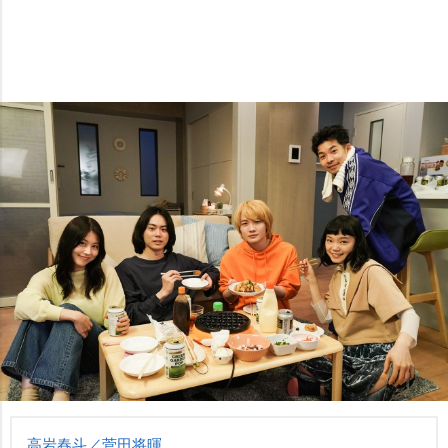
高岩春斗／菅田将暉