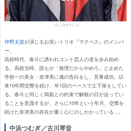
（C）日本テレビ
仲野太賀
が演じるお笑いトリオ『マクベス』のメンバ
ー。
高校時代、春斗に誘われコント芸人の道を歩み始め
る。高校当時、誰もが「無理だからやめろ」と止めた
学校一の美女・奈津美に魂の告白をし、見事成功。以
来10年間交際を続け、年1回のペースで土下座をしてい
る。春斗と同じく両親との約束で解散の日が迫ってい
ることを意識するが、さらに10年という年月、交際を
続けた奈津美の存在が重く心にのしかかっている…。
中浜つむぎ／古川琴音