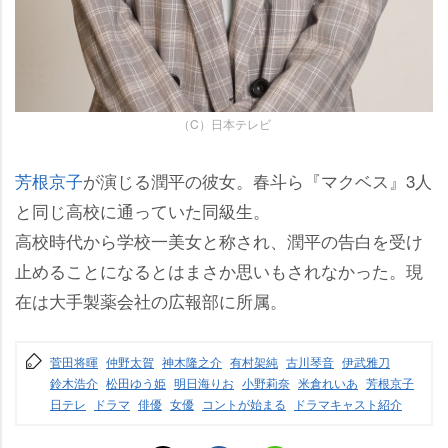
（C）日本テレビ
芳根京子
が演じる潤平の彼女。春斗ら『マクベス』3人
と同じ高校に通っていた同級生。
高校時代から学校一美女と称され、潤平の告白を受け
止めることになるとはまさか思いもされなかった。現
在は大手製薬会社の広報部に所属。
菅田将暉
仲野太賀
神木隆之介
有村架純
古川琴音
伊武雅刀
鈴木浩介
松田ゆう姫
明日海りお
小野莉奈
米倉れいあ
芳根京子
日テレ
ドラマ
俳優
女優
コントが始まる
ドラマキャスト紹介