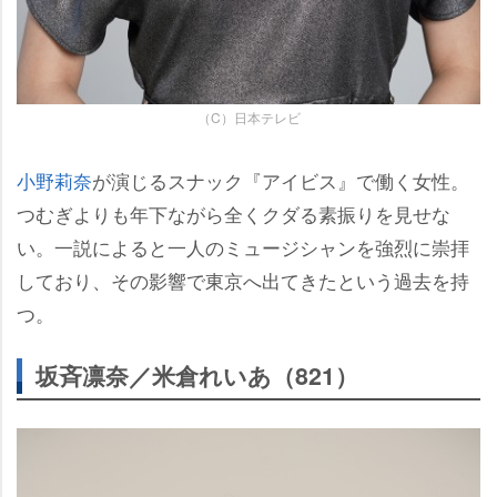
（C）日本テレビ
小野莉奈
が演じるスナック『アイビス』で働く女性。
つむぎよりも年下ながら全くクダる素振りを見せな
い。一説によると一人のミュージシャンを強烈に崇拝
しており、その影響で東京へ出てきたという過去を持
つ。
坂斉凛奈／米倉れいあ（821）