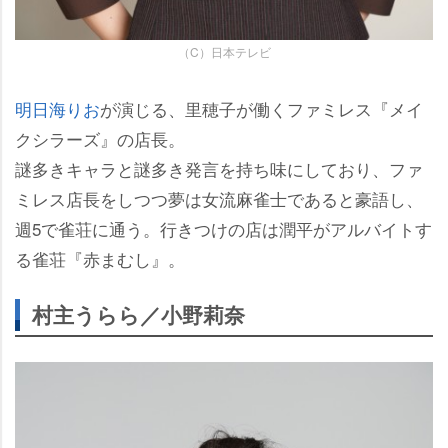
（C）日本テレビ
明日海りお
が演じる、里穂子が働くファミレス『メイ
クシラーズ』の店長。
謎多きキャラと謎多き発言を持ち味にしており、ファ
ミレス店長をしつつ夢は女流麻雀士であると豪語し、
週5で雀荘に通う。行きつけの店は潤平がアルバイトす
る雀荘『赤まむし』。
村主うらら／小野莉奈