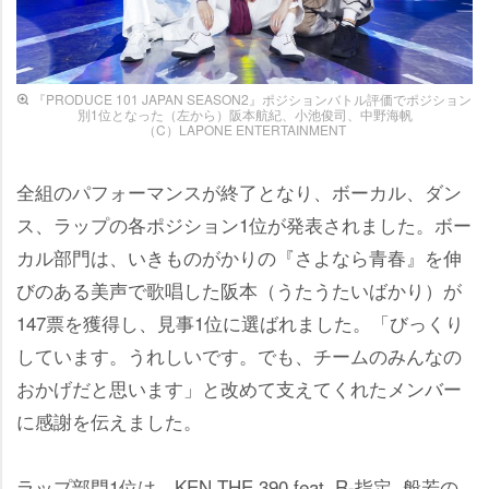
『PRODUCE 101 JAPAN SEASON2』ポジションバトル評価でポジション
別1位となった（左から）阪本航紀、小池俊司、中野海帆
（C）LAPONE ENTERTAINMENT
全組のパフォーマンスが終了となり、ボーカル、ダン
ス、ラップの各ポジション1位が発表されました。ボー
カル部門は、いきものがかりの『さよなら青春』を伸
びのある美声で歌唱した阪本（うたうたいばかり）が
147票を獲得し、見事1位に選ばれました。「びっくり
しています。うれしいです。でも、チームのみんなの
おかげだと思います」と改めて支えてくれたメンバー
に感謝を伝えました。
ラップ部門1位は、KEN THE 390 feat. R-指定, 般若の