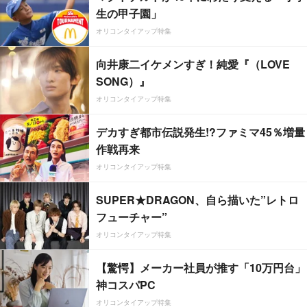
生の甲子園」
オリコンタイアップ特集
向井康二イケメンすぎ！純愛『（LOVE
SONG）』
オリコンタイアップ特集
デカすぎ都市伝説発生!?ファミマ45％増量
作戦再来
オリコンタイアップ特集
SUPER★DRAGON、自ら描いた”レトロ
フューチャー”
オリコンタイアップ特集
【驚愕】メーカー社員が推す「10万円台」
神コスパPC
オリコンタイアップ特集