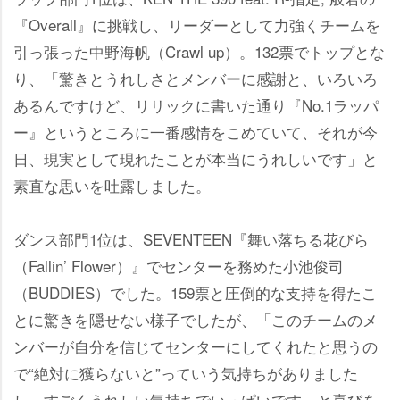
『Overall』に挑戦し、リーダーとして力強くチームを
引っ張った中野海帆（Crawl up）。132票でトップとな
り、「驚きとうれしさとメンバーに感謝と、いろいろ
あるんですけど、リリックに書いた通り『No.1ラッパ
ー』というところに一番感情をこめていて、それが今
日、現実として現れたことが本当にうれしいです」と
素直な思いを吐露しました。
ダンス部門1位は、SEVENTEEN『舞い落ちる花びら
（Fallin’ Flower）』でセンターを務めた小池俊司
（BUDDIES）でした。159票と圧倒的な支持を得たこ
とに驚きを隠せない様子でしたが、「このチームのメ
ンバーが自分を信じてセンターにしてくれたと思うの
で“絶対に獲らないと”っていう気持ちがありました
し、すごくうれしい気持ちでいっぱいです」と喜びを