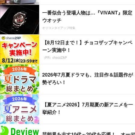
一番似合う登場人物は…『VIVANT』限定
ウオッチ
オリコンタイアップ特集
【8月12日まで！】チョコザップキャンペ
ーン実施中！
（PR）chocoZAP
2026年7月夏ドラマも、注目作＆話題作が
勢ぞろい！
【夏アニメ2026】7月期夏の新アニメを一
挙紹介！
芸能界を志す10代～20代を応援！ オーデ