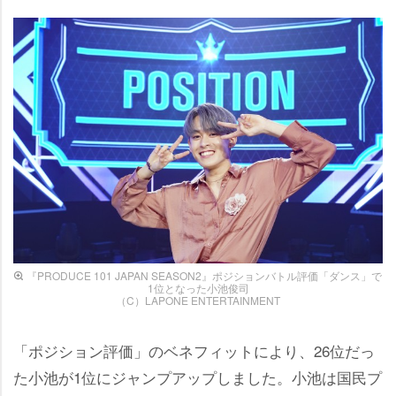
『PRODUCE 101 JAPAN SEASON2』ポジションバトル評価「ダンス」で
1位となった小池俊司
（C）LAPONE ENTERTAINMENT
「ポジション評価」のベネフィットにより、26位だっ
た小池が1位にジャンプアップしました。小池は国民プ