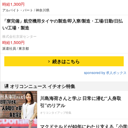
時給1,300円
アルバイト・パート / 神奈川県
「寮完備」航空機用タイヤの製造/即入寮/製造・工場/日勤/日払
い/工場・製造
株式会社京栄センター
時給1,500円
派遣社員 / 東京都
続きはこちら
sponsored by 求人ボックス
オリコンニュース イチオシ特集
川島海荷さんと学ぶ 日常に潜む“人身取
引”のリアル
オリコンタイアップ特集
マクドナルドが40年にわたり支える「小学