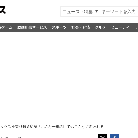
ニュース・特集
&ゲーム
動画配信サービス
スポーツ
社会・経済
グルメ
ビューティ
ラ
プレックスを乗り越え変身「小さな一重の目でもこんなに変われる」