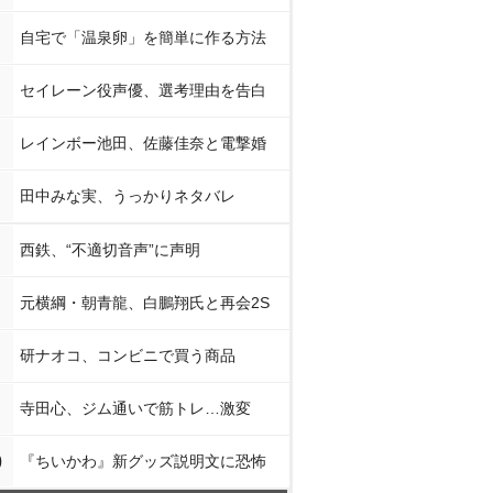
自宅で「温泉卵」を簡単に作る方法
セイレーン役声優、選考理由を告白
レインボー池田、佐藤佳奈と電撃婚
田中みな実、うっかりネタバレ
西鉄、“不適切音声”に声明
元横綱・朝青龍、白鵬翔氏と再会2S
研ナオコ、コンビニで買う商品
寺田心、ジム通いで筋トレ…激変
0
『ちいかわ』新グッズ説明文に恐怖