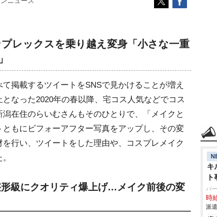
コンニュース
コンプレックスを乗り越え変身「小さな一重
」
て掲載するツイートをSNSで見かけることが増え
となった2020年の春以降、宅コス人気などでコス
新潟在住のらいむさんもそのひとりで、「メイクと
トともにビフォーアフター写真をアップし、その変
材を行い、ツイートをした理由や、コスプレメイク
N
た。
キ
ト
整形級にクオリティ爆上げ…メイク前後の変
パ
時給
派遣