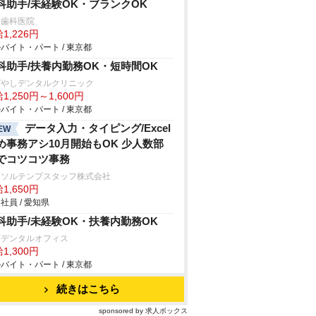
科助手/未経験OK・ブランクOK
泉歯科医院
1,226円
バイト・パート / 東京都
科助手/扶養内勤務OK・短時間OK
ばやしデンタルクリニック
1,250円～1,600円
バイト・パート / 東京都
データ入力・タイピング/Excel
EW
め事務アシ10月開始もOK 少人数部
でコツコツ事務
ーソルテンプスタッフ株式会社
1,650円
社員 / 愛知県
科助手/未経験OK・扶養内勤務OK
町デンタルオフィス
1,300円
バイト・パート / 東京都
続きはこちら
sponsored by 求人ボックス