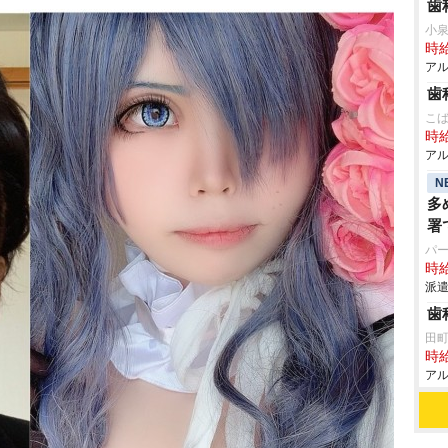
歯
小
時給
アル
歯
こ
時給
アル
N
多
署
パ
時給
派遣
歯
田
時給
アル