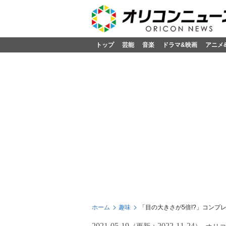
トップ
芸能
音楽
ドラマ&映画
アニメ
ホーム
趣味
「目の大きさが5倍!?」コン
2021-05-19
2022-11-24