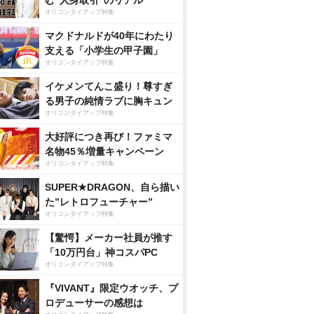
む“人身取引”のリアル
オリコンタイアップ特集
マクドナルドが40年にわたり
支える「小学生の甲子園」
オリコンタイアップ特集
イケメンてんこ盛り！尊すぎ
る男子の純情ラブに胸キュン
オリコンタイアップ特集
大好評につき再び！ファミマ
名物45％増量キャンペーン
オリコンタイアップ特集
SUPER★DRAGON、自ら描い
た”レトロフューチャー”
オリコンタイアップ特集
【驚愕】メーカー社員が推す
「10万円台」神コスパPC
オリコンタイアップ特集
『VIVANT』限定ウオッチ、プ
ロデューサーの感想は