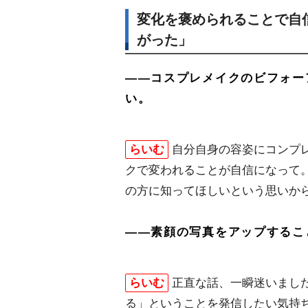
変化を褒められることで自
がった」
――コスプレメイクのビフォー
い。
らいむ
自分自身の容姿にコンプ
クで変われることが自信になって
の方に知ってほしいという思いか
――素顔の写真をアップするこ
らいむ
正直な話、一瞬迷いました
る」ということを発信したい気持