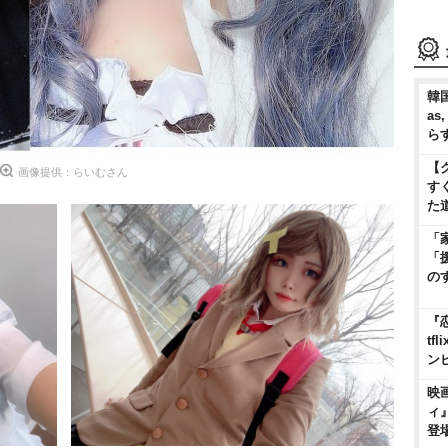
韓国
as
ら
【
画像提供：らいむさん
す
た
「
「
の
『
t
ン
映
ィ
登