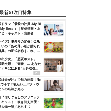
ドラマ『最愛の社員 -My Bi
, My Boss-』｜配信情報・あ
すじ・キャスト・出演者
クイズ】夏祭りの定番！金魚
くいの「あの薄い紙が貼られ
道具」の正式名称｜これ、…
家出少女」「悪質ホスト」
援助交際」「売春」… あなた
すぐそばにある“人身取引…
恋は命がけ』で魅力炸裂！Ne
flixで今すぐ観たい…パク・ウ
ビンの名演が光る…
画『借りぐらしのアリエッテ
』キャスト・吹き替え声優・
場人物一覧／あらすじ