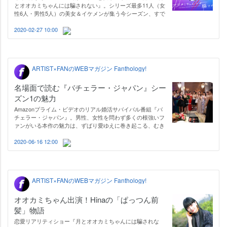
とオオカミちゃんには騙されない』。シリーズ最多11人（女
性6人・男性5人）の美女＆イケメンが集う今シーズン、すで
に悲喜こもごもの恋模様がいくつも展開され、私たち視聴者
をいい感じに毎週やきもきさせてくれます。 人数がパワーア
2020-02-27 10:00
ップした分だけ、キャストたちが…
ARTIST×FANのWEBマガジン Fanthology!
名場面で読む『バチェラー・ジャパン』シー
ズン1の魅力
Amazonプライム・ビデオのリアル婚活サバイバル番組『バ
チェラー・ジャパン』。男性、女性を問わず多くの根強いフ
ァンがいる本作の魅力は、ずばり愛ゆえに巻き起こる、むき
出しの人間模様。まだ見ていない人もきっとハマるような展
開が目白押しです。この夏には男女が逆転した『バチェロレ
2020-06-16 12:00
ッテ・ジャパン』もAmazonプライ…
ARTIST×FANのWEBマガジン Fanthology!
オオカミちゃん出演！Hinaの「ぱっつん前
髪」物語
恋愛リアリティショー『月とオオカミちゃんには騙されな