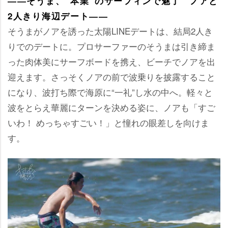
――そうま、“本業”のサーフィンで魅了 ノアと
2人きり海辺デート――
そうまがノアを誘った太陽LINEデートは、結局2人き
りでのデートに。プロサーファーのそうまは引き締ま
った肉体美にサーフボードを携え、ビーチでノアを出
迎えます。さっそくノアの前で波乗りを披露すること
になり、波打ち際で海原に“一礼”し水の中へ。軽々と
波をとらえ華麗にターンを決める姿に、ノアも「すご
いわ！ めっちゃすごい！」と憧れの眼差しを向けま
す。