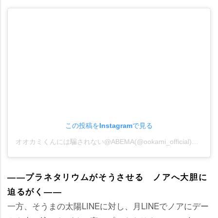
この投稿をInstagramで見る
オオカミくんには騙されない@ABEMA(@ookami_official)がシェアした投稿
――プラネタリウムがそうさせる ノアへ大胆に
迫るがく――
一方、そうまの太陽LINEに対し、月LINEでノアにデー