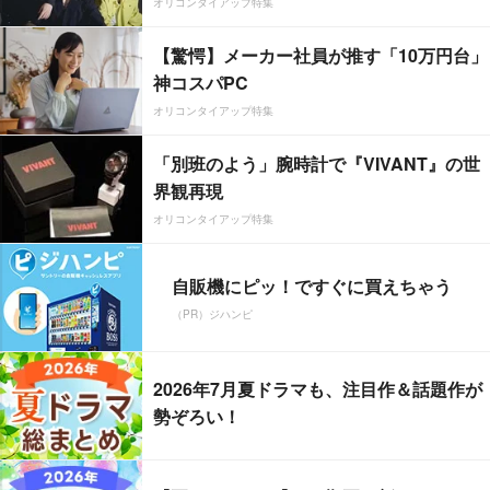
オリコンタイアップ特集
【驚愕】メーカー社員が推す「10万円台」
神コスパPC
オリコンタイアップ特集
「別班のよう」腕時計で『VIVANT』の世
界観再現
オリコンタイアップ特集
自販機にピッ！ですぐに買えちゃう
（PR）ジハンピ
2026年7月夏ドラマも、注目作＆話題作が
勢ぞろい！