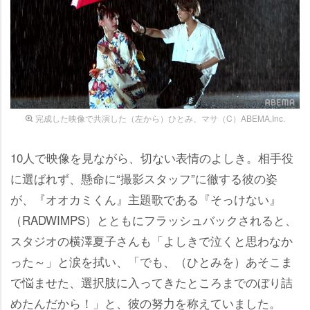
完成した映像で共演した（左から）ひとみ、マサ（C）ABEMA,Inc.
10人で映像を見ながら、切ない表情のよしき。相手役
に選ばれず、懸命に“撮影スタッフ”に徹する彼の姿
が、『オオカミくん』主題歌である『そっけない』
（RADWIMPS）とともにフラッシュバックされると、
スタジオの横澤夏子さんも「よしきで泣くと思わなか
った～」と涙を拭い、「でも、（ひとみを）あそこま
で悩ませた、選択肢に入ってきたところまでのぼり詰
めたんだから！」と、彼の努力を称えていました。