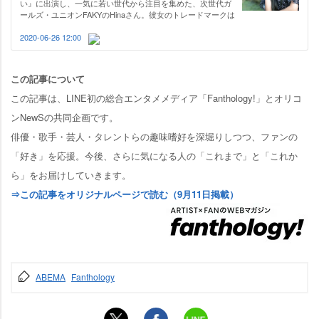
い』に出演し、一気に若い世代から注目を集めた、次世代ガ
ールズ・ユニオンFAKYのHinaさん。彼女のトレードマークは
まっすぐに切りそろえられた“ぱっつん前髪”。そのヘアスタ
イルが誕生したのは、小室哲哉さんのひと言がきっかけでし
2020-06-26 12:00
た。風に吹かれても、激しいダン…
この記事について
この記事は、LINE初の総合エンタメメディア「Fanthology!」とオリコ
ンNewSの共同企画です。
俳優・歌手・芸人・タレントらの趣味嗜好を深堀りしつつ、ファンの
「好き」を応援。今後、さらに気になる人の「これまで」と「これか
ら」をお届けしていきます。
⇒この記事をオリジナルページで読む（9月11日掲載）
ABEMA
Fanthology