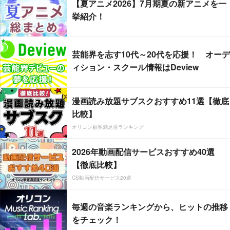
【夏アニメ2026】7月期夏の新アニメを一
挙紹介！
芸能界を志す10代～20代を応援！ オーデ
ィション・スクール情報はDeview
漫画読み放題サブスクおすすめ11選【徹底
比較】
オリコン顧客満足度ランキング
2026年動画配信サービスおすすめ40選
【徹底比較】
CS動画配信サービス20選
毎週の音楽ランキングから、ヒットの推移
をチェック！