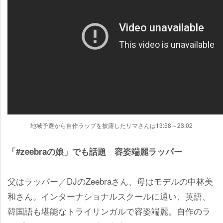
地域予選から自作ラップを披露したリマさんは13:58～23:02
「#zeebraの娘」でも話題 容姿端麗ラッパー
父はラッパー／DJのZeebraさん、母はモデルの中林美
和さん。インターナショナルスクールに通い、英語、
韓国語も堪能なトライリンガルで容姿端麗。自作のラ