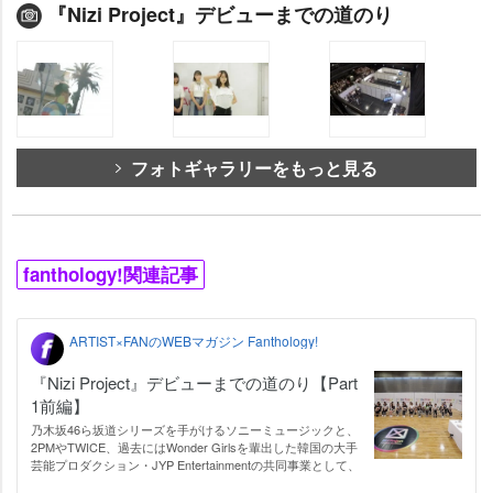
『Nizi Project』デビューまでの道のり
フォトギャラリーをもっと見る
fanthology!関連記事
ARTIST×FANのWEBマガジン Fanthology!
『Nizi Project』デビューまでの道のり【Part
1前編】
乃木坂46ら坂道シリーズを手がけるソニーミュージックと、
2PMやTWICE、過去にはWonder Girlsを輩出した韓国の大手
芸能プロダクション・JYP Entertainmentの共同事業として、
「世界で活躍できる新しいガールズグループ」を発掘・育成