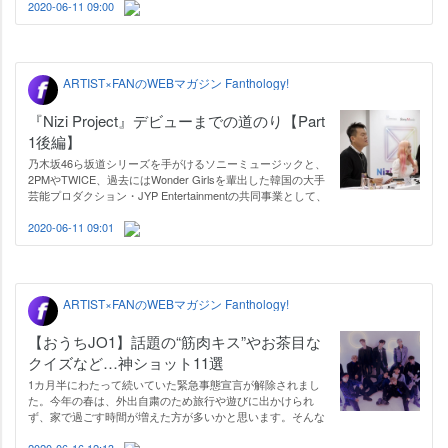
する『Nizi Project』（通称ニジプロ）。1万人以上が参加し
2020-06-11 09:00
た地域予選、26人に絞られた東…
ARTIST×FANのWEBマガジン Fanthology!
『Nizi Project』デビューまでの道のり【Part
1後編】
乃木坂46ら坂道シリーズを手がけるソニーミュージックと、
2PMやTWICE、過去にはWonder Girlsを輩出した韓国の大手
芸能プロダクション・JYP Entertainmentの共同事業として、
「世界で活躍できる新しいガールズグループ」を発掘・育成
する『Nizi Project』（通称ニジプロ）。地域予選～東京合宿
2020-06-11 09:01
ダンスレベルレッスンまで振り…
ARTIST×FANのWEBマガジン Fanthology!
【おうちJO1】話題の“筋肉キス”やお茶目な
クイズなど…神ショット11選
1カ月半にわたって続いていた緊急事態宣言が解除されまし
た。今年の春は、外出自粛のため旅行や遊びに出かけられ
ず、家で過ごす時間が増えた方が多いかと思います。そんな
中で、多くのアーティストが貴重な“おうちショット”を公
開。自宅待機している皆さんの心をほっこりさせてくれまし
2020-06-16 12:13