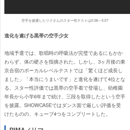
空手を披露したリクさんのスター性テストは0:38～5:07
進化を遂げる黒帯の空手少女
地域予選では、歌唱時の呼吸法が完璧であるにもかか
わらず、体の硬さを指摘された。しかし、3ヶ月後の東
京合宿のボーカルレベルテストでは「驚くほど成長し
ました」「本当にうまいです」と進化を遂げて4位とな
る。スター性評価では黒帯の空手着で登場し、幼稚園
年長から小学6年まで続け、三段を取得したという空手
を披露。SHOWCASEではダンス面で厳しい評価を受
けたものの、キューブ4つをコンプリートした。
RIMA／リマ