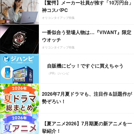
【驚愕】メーカー社員が推す「10万円台」
神コスパPC
オリコンタイアップ特集
一番似合う登場人物は…『VIVANT』限定
ウオッチ
オリコンタイアップ特集
自販機にピッ！ですぐに買えちゃう
（PR）ジハンピ
2026年7月夏ドラマも、注目作＆話題作が
勢ぞろい！
【夏アニメ2026】7月期夏の新アニメを一
挙紹介！