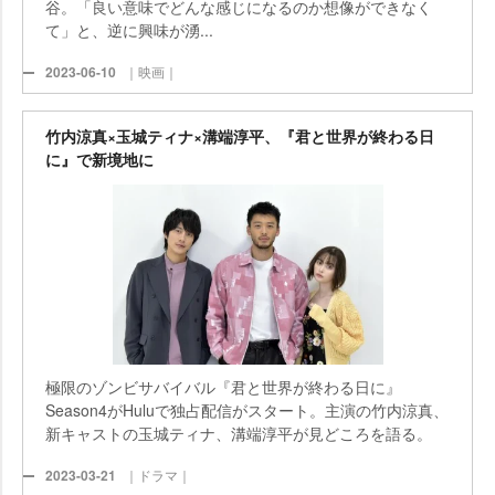
谷。「良い意味でどんな感じになるのか想像ができなく
て」と、逆に興味が湧...
2023-06-10
｜映画｜
竹内涼真×玉城ティナ×溝端淳平、『君と世界が終わる日
に』で新境地に
極限のゾンビサバイバル『君と世界が終わる日に』
Season4がHuluで独占配信がスタート。主演の竹内涼真、
新キャストの玉城ティナ、溝端淳平が見どころを語る。
2023-03-21
｜ドラマ｜