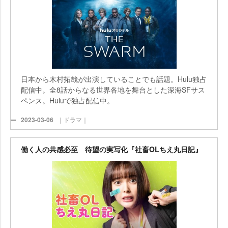
日本から木村拓哉が出演していることでも話題。Hulu独占
配信中。全8話からなる世界各地を舞台とした深海SFサス
ペンス。Huluで独占配信中。
2023-03-06
｜ドラマ｜
働く人の共感必至 待望の実写化『社畜OLちえ丸日記』