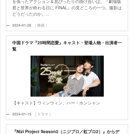
を張ったアクション＆息ぴったりの掛け合いは、『劇場版
君と世界が終わる日に FINAL』の見どころの一つ。撮影は
どうだったのか。...
2024-01-26
｜映画｜
中国ドラマ『25時間恋愛』キャスト・登場人物・出演者一
覧
【キャスト】ウィンウィン、ハー・ホンシャン
2024-01-15
｜ドラマ｜
『Nizi Project Season2（ニジプロ／虹プロ2）』からデ