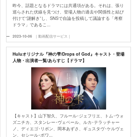
昨今、話題となるドラマには共通項がある。それは、張り
巡らされた伏線を見つけ、登場人物の過去や関係性と結び
付けて“謎解き”し、SNSで自論を投稿して議論する「考察
ドラマ」であるこ...
2023-10-06
｜動画配信サービス｜
Huluオリジナル『神の雫/Drops of God』キャスト・登場
人物・出演者一覧/あらすじ【ドラマ】
【キャスト】山下智久、フルール･ジェフリエ、トム･ウォ
ズニチカ、スタンレー･ヴェベール、ルカ･テラッチャー
ノ、ディエゴ･リボン、岡本あずさ、ギュスタヴ･ケルヴェ
ン、セシール･ボワ...