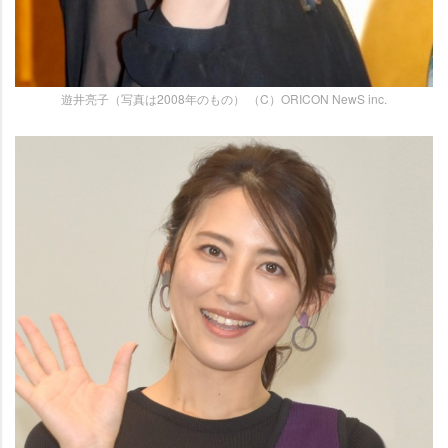
遊井亮子（写真は2008年のもの） （C）ORICON NewS inc.