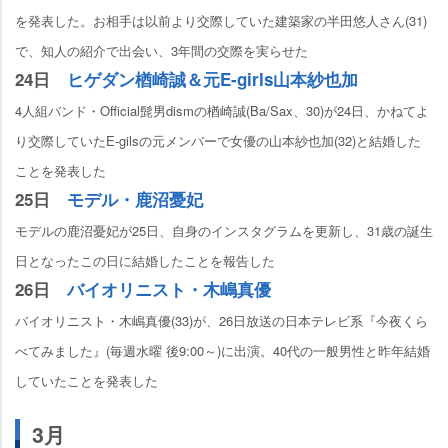
を発表した。お相手は以前より交際していた建築家の半田悠人さん(31)
で、知人の紹介で出会い、3年間の交際を実らせた
24日
ヒゲダン楢崎誠＆元E-girls山本紗也加
4人組バンド・Official髭男dismの楢崎誠(Ba/Sax、30)が24日、かねてよ
り交際していたE-gilsの元メンバーで女優の山本紗也加(32)と結婚した
ことを発表した
25日
モデル・鹿沼憂妃
モデルの鹿沼憂妃が25日、自身のインスタグラムを更新し、31歳の誕生
日となったこの日に結婚したことを報告した
26日
バイオリニスト・木嶋真優
バイオリニスト・木嶋真優(33)が、26日放送の日本テレビ系『今夜くら
べてみました』(毎週水曜 後9:00～)に出演。40代の一般男性と昨年結婚
していたことを発表した
3月