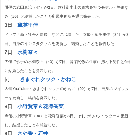
俳優の武田真治（47）が2日、歯科衛生士の資格を持つモデル・静まな
み（25）と結婚したことを所属事務所を通じ発表した。
3日
黛英里佳
ドラマ『新・牡丹と薔薇』などに出演した、女優・黛英里佳（34）が3
日、自身のインスタグラムを更新し、結婚したことを報告した。
7日
水樹奈々
声優で歌手の水樹奈々（40）が7日、音楽関係の仕事に携わる男性と6日
に結婚したことを発表した。
同
きまぐれクック・かねこ
人気YouTuber・きまぐれクックのかねこ（29）が7日、自身のツイッタ
ーを更新し、結婚を発表した。
8日
小野賢章＆花澤香菜
声優の小野賢章（30）と花澤香菜が8日、それぞれのツイッターを更新
し、結婚したことを報告した。
9日
さや香・石井