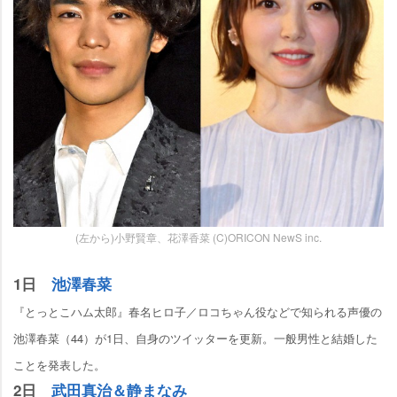
(左から)小野賢章、花澤香菜 (C)ORICON NewS inc.
1日
池澤春菜
『とっとこハム太郎』春名ヒロ子／ロコちゃん役などで知られる声優の
池澤春菜（44）が1日、自身のツイッターを更新。一般男性と結婚した
ことを発表した。
2日
武田真治＆静まなみ