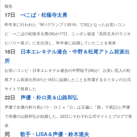
報告
17日
ぺこぱ・松蔭寺太勇
昨年末に行われた『M-1グランプリ2019』で3位となったお笑いコン
ビ・ぺこぱの松陰寺太勇(36)が17日、ニッポン放送『高田文夫のラジオ
ビバリー昼ズ』に生出演し、昨年春に結婚していたことを発表
18日
日本エレキテル連合・中野＆松尾アトム前派出
所
お笑いコンビ・日本エレキテル連合の中野聡子(36)が、お笑い芸人の松
尾アトム前派出所(41)と18日に結婚したことを所属するタイタンの公式
サイトで発表した
22日
声優・朴ロ美＆山路和弘
声優で女優の朴ロ美(パク・ロミ ※『ロ』は玉偏に『路』で表記)と声優
で俳優の山路和弘が結婚した。22日にそれぞれ公式サイトとブログで発
表
同
歌手・LiSA＆声優・鈴木達央