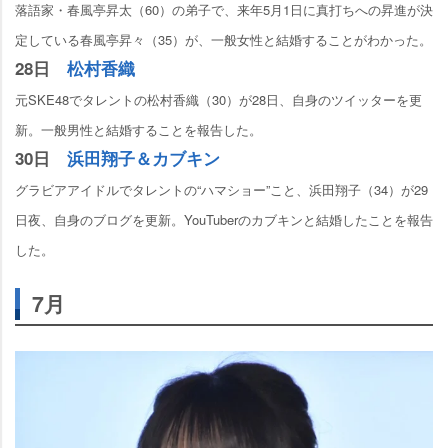
落語家・春風亭昇太（60）の弟子で、来年5月1日に真打ちへの昇進が決
定している春風亭昇々（35）が、一般女性と結婚することがわかった。
28日
松村香織
元SKE48でタレントの松村香織（30）が28日、自身のツイッターを更
新。一般男性と結婚することを報告した。
30日
浜田翔子＆カブキン
グラビアアイドルでタレントの“ハマショー”こと、浜田翔子（34）が29
日夜、自身のブログを更新。YouTuberのカブキンと結婚したことを報告
した。
7月