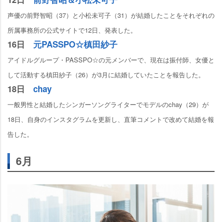
声優の前野智昭（37）と小松未可子（31）が結婚したことをそれぞれの
所属事務所の公式サイトで12日、発表した。
16日
元PASSPO☆槙田紗子
アイドルグループ・PASSPO☆の元メンバーで、現在は振付師、女優と
して活動する槙田紗子（26）が3月に結婚していたことを報告した。
18日
chay
一般男性と結婚したシンガーソングライターでモデルのchay（29）が
18日、自身のインスタグラムを更新し、直筆コメントで改めて結婚を報
告した。
6月