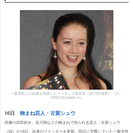
一般男性との結婚を発表したドーキンズ英里奈（2013年撮影） （C）
ORICON NewS inc.
16日
物まね芸人・古賀シュウ
俳優の武田鉄矢、哀川翔などの物まねで知られる芸人・古賀シュウ
（52）が16日、自身のツイッターを更新。同日に交際していた一般女性