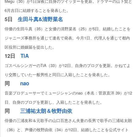
Megu（30）が1日深夜に自身のツイッターを更新。ドラマーの山下賢と
6月吉日に結婚することを発表した。
5日
生田斗真&清野菜名
俳優の生田斗真（35）と女優の清野菜名（25）が5日、結婚したことを
ジャニーズ事務所を通じて連名で発表。今月1日、代理人を通じて都内
区役所に婚姻届を提出した。
12日
TiA
ゴスペルシンガーのTiA（33）が12日、自身のブログを更新。かねてよ
り交際していた一般男性と同日に入籍したことを発表した。
同
nao
音楽プロデューサーでミュージシャンのnao（本名：菅原直洋 39）が12
日、自身のブログを更新し、入籍したことを発表した。
同
三浦祐太朗＆牧野由依
俳優の三浦友和＆元歌手の山口百恵さん夫妻の長男で歌手の三浦祐太朗
（36）と、声優の牧野由依（34）が12日、結婚したことを公式サイト