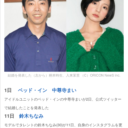
結婚を発表した（左から）柄本時生、入来茉里 （C）ORICON NewS inc.
1日
ベッド・イン 中尊寺まい
アイドルユニットのベッド・インの中尊寺まいが2日、公式ツイッター
で結婚したことを発表した
11日
鈴木ちなみ
モデルでタレントの鈴木ちなみ(30)が11日、自身のインスタグラムを更