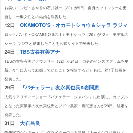
お笑いコンビ・さや香の石井誠一（32）が9日、自身のツイッターを更
新し、一般女性との結婚を報告した。
12日
OKAMOTO’S・オカモトショウ＆シャラ ラジマ
ロックバンド・OKAMOTO’Sのオカモトショウ（29）が12日、モデルの
シャラ ラジマと結婚したことを公式サイトで発表した。
24日
TBS古谷有美アナ
TBSの古谷有美アナウンサー（32）が24日、自身のインスタグラムを更
新。今年に入って結婚していたことを報告するとともに、第1子妊娠を
発表した。
29日
『バチェラー』友永真也氏&岩間恵
人気リアリティーショー『バチェラー・ジャパン』に出演し、カップル
となった実業家の友永真也氏とブドウ農家・岩間恵さんが29日、結婚を
発表した。
31日
大石昌良
作曲家でシンガー・ソングライターの大石昌良（オーイシマサヨシ／