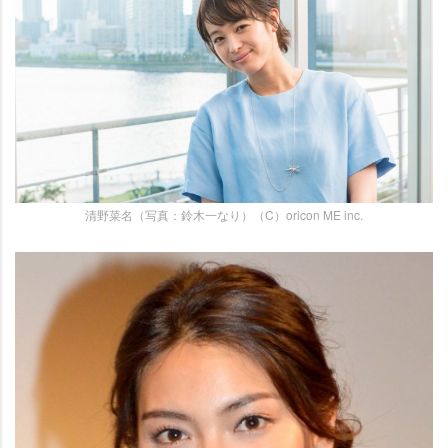
清野菜名（写真：鈴木一なり）（C）oricon ME inc.