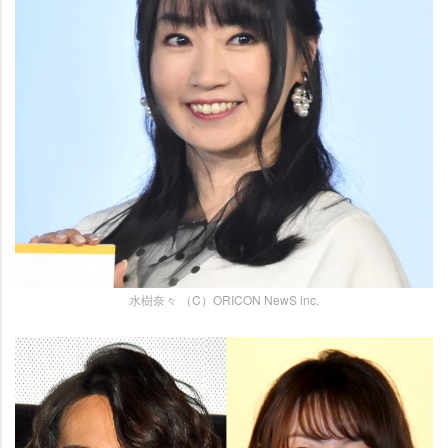
水樹奈々 （C）ORICON NewS inc.