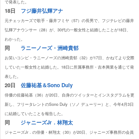
で発表した。
18日
フジ藤井弘輝アナ
元チェッカーズで歌手・藤井フミヤ（57）の長男で、フジテレビの藤井
弘輝アナウンサー（28）が、30代の一般女性と結婚したことが18日、
わかった。
同
ラニーノーズ・洲崎貴郁
お笑いコンビ・ラニーノーズの洲崎貴郁（32）が17日、かねてより交際
していた一般女性と結婚した。18日に所属事務所・吉本興業を通じて発
表した。
20日
佐藤祐基＆Sono Duly
俳優の佐藤祐基（36）が20日、自身のツイッターとインスタグラムを更
新し、フリータレントのSono Duly（ソノ デューリー）と、今年4月3日
に結婚していたことを報告した。
同
ジャニーズJr．林翔太
ジャニーズJr．の俳優・林翔太（30）が20日、ジャニーズ事務所の会員