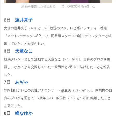
結婚を報告した福田彩乃 （C）ORICON NewS inc.
2日
遊井亮子
女優の遊井亮子（43）が、2日放送のフジテレビ系バラエティー番組
『アウト×デラックスSP』で、同番組スタッフの浦川ディレクターと結
婚していたことを明かした。
3日
天童なこ
競馬タレントとして活動する天童なこ（27）が3日、自身のブログを更
新し、かねてより交際していた一般男性と2月末に結婚したことを報告
した。
7日
あぢゃ
静岡朝日テレビの女性アナウンサー・森直美（32）が18日、同局内の自
身のブログを通じて、7歳年上の一般男性（39）と16日に結婚したこと
を発表した。
8日
峰なゆか