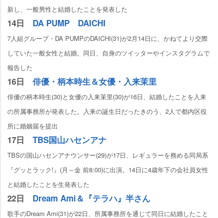
新し、一般男性と結婚したことを発表した
14日
DA PUMP DAICHI
7人組グループ・DA PUMPのDAICHI(31)が2月14日に、かねてより交際
していた一般女性と結婚。同日、自身のツイッターやインスタグラムで
報告した
16日
俳優・柄本時生＆女優・入来茉里
俳優の柄本時生(30)と女優の入来茉里(30)が16日、結婚したことを入来
の所属事務所が発表した。入来の誕生日だったきのう、2人で都内区役
所に婚姻届を提出
17日
TBS国山ハセンアナ
TBSの国山ハセンアナウンサー(29)が17日、レギュラーを務める同局系
『グッとラック!』(月～金 前8:00)に出演。14日に4歳年下の会社員女性
と結婚したことを生発表した
22日
Dream Ami＆『テラハ』半さん
歌手のDream Ami(31)が22日、所属事務所を通じて同日に結婚したこと