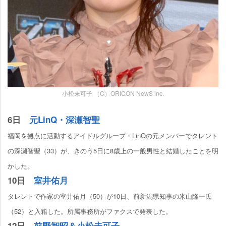
小松未可子 （C）ORICON NewS inc.
6日
元LinQ・深瀬智聖
福岡を拠点に活動するアイドルグループ・LinQの元メンバーでタレント
の深瀬智聖（33）が、きのう5日に8歳上の一般男性と結婚したことを明
かした。
10日
室井佑月
タレントで作家の室井佑月（50）が10日、前新潟県知事の米山隆一氏
（52）と入籍した。所属事務所がファクスで発表した。
12日
前野智昭＆小松未可子