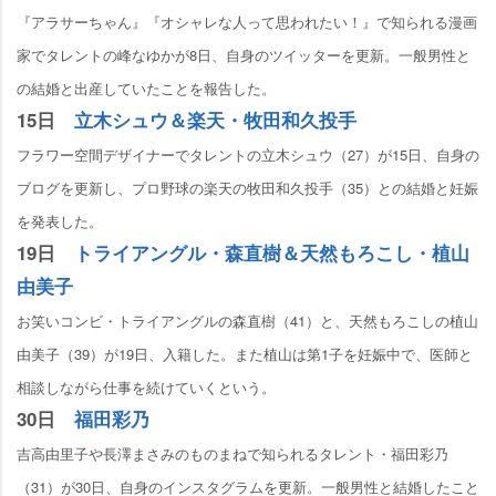
『アラサーちゃん』『オシャレな人って思われたい！』で知られる漫画
家でタレントの峰なゆかが8日、自身のツイッターを更新。一般男性と
の結婚と出産していたことを報告した。
15日
立木シュウ＆楽天・牧田和久投手
フラワー空間デザイナーでタレントの立木シュウ（27）が15日、自身の
ブログを更新し、プロ野球の楽天の牧田和久投手（35）との結婚と妊娠
を発表した。
19日
トライアングル・森直樹＆天然もろこし・植山
由美子
お笑いコンビ・トライアングルの森直樹（41）と、天然もろこしの植山
由美子（39）が19日、入籍した。また植山は第1子を妊娠中で、医師と
相談しながら仕事を続けていくという。
30日
福田彩乃
吉高由里子や長澤まさみのものまねで知られるタレント・福田彩乃
（31）が30日、自身のインスタグラムを更新。一般男性と結婚したこと