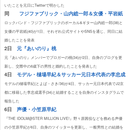
いたことを元日にTwitterで明かした
同
フジファブリック・山内総一郎＆女優・平岩紙
ロックバンド・フジファブリックのボーカル&ギター山内総一郎(38)と
女優の平岩紙(40)が1日、それぞれ公式サイトやSNSを通じ、同日に結
婚したことを発表
2日
元『あいのり』桃
元『あいのり』メンバーでブロガーの桃(34)が2日、自身のブログを更
新し、交際中の6歳下の男性と婚約したことを発表した
4日
モデル・樋場早紀＆サッカー元日本代表の李忠成
モデルの樋場早紀(とよば・さき/36)が4日、サッカー元日本代表でJ2京
都に移籍した李忠成選手(34)と結婚することを自身のインスタグラムで
報告した
6日
声優・小笠原早紀
『THE IDOLM@STER MILLION LIVE!』野々原茜役などを務める声優
の小笠原早紀が6日、自身のツイッターを更新し、一般男性との結婚を