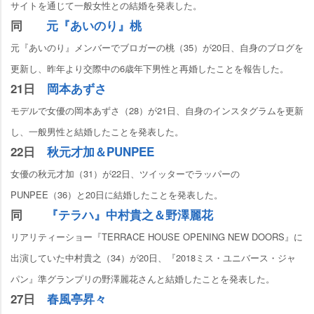
サイトを通じて一般女性との結婚を発表した。
同
元『あいのり』桃
元『あいのり』メンバーでブロガーの桃（35）が20日、自身のブログを
更新し、昨年より交際中の6歳年下男性と再婚したことを報告した。
21日
岡本あずさ
モデルで女優の岡本あずさ（28）が21日、自身のインスタグラムを更新
し、一般男性と結婚したことを発表した。
22日
秋元才加＆PUNPEE
女優の秋元才加（31）が22日、ツイッターでラッパーの
PUNPEE（36）と20日に結婚したことを発表した。
同
『テラハ』中村貴之＆野澤麗花
リアリティーショー『TERRACE HOUSE OPENING NEW DOORS』に
出演していた中村貴之（34）が20日、『2018ミス・ユニバース・ジャ
パン』準グランプリの野澤麗花さんと結婚したことを発表した。
27日
春風亭昇々