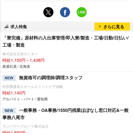
求人特集
さらに見る
「寮完備」原材料の入出庫管理/即入寮/製造・工場/日勤/日払い/
工場・製造
株式会社京栄センター
時給1,150円～1,438円
派遣社員 / 北海道
無資格可の調理師/調理スタッフ
NEW
特別養護老人ホームエイジトピア諸輪
時給1,140円
アルバイト・パート / 愛知県
一般事務・OA事務/1550円残業ほぼなし窓口対応&一般
NEW
事務八尾市
マンパワーグループ株式会社
時給1,550円～