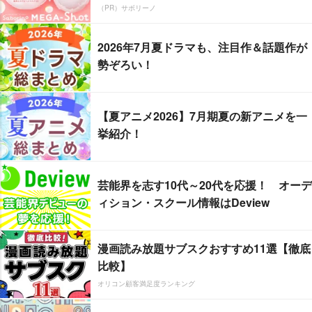
（PR）サボリーノ
2026年7月夏ドラマも、注目作＆話題作が
勢ぞろい！
【夏アニメ2026】7月期夏の新アニメを一
挙紹介！
芸能界を志す10代～20代を応援！ オーデ
ィション・スクール情報はDeview
漫画読み放題サブスクおすすめ11選【徹底
比較】
オリコン顧客満足度ランキング