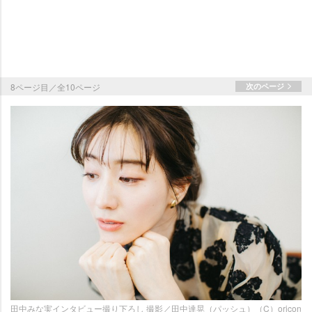
8ページ目／全10ページ
次のページ
田中みな実インタビュー撮り下ろし 撮影／田中達晃（パッシュ）（C）oricon