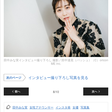
田中みな実インタビュー撮り下ろし 撮影／田中達晃（パッシュ）（C）oricon
ME inc.
インタビュー撮り下ろし写真を見る
次のページ
前へ
8/10
次へ
田中みな実
女性アナウンサー
インスタ発
女優
写真集