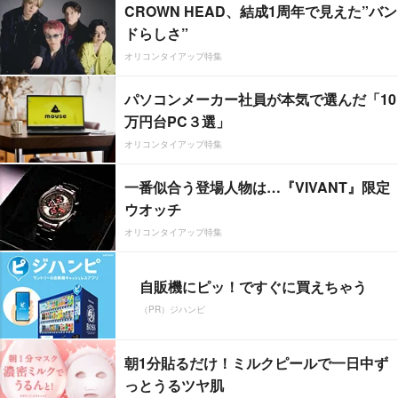
CROWN HEAD、結成1周年で見えた”バン
ドらしさ”
オリコンタイアップ特集
パソコンメーカー社員が本気で選んだ「10
万円台PC３選」
オリコンタイアップ特集
一番似合う登場人物は…『VIVANT』限定
ウオッチ
オリコンタイアップ特集
自販機にピッ！ですぐに買えちゃう
（PR）ジハンピ
朝1分貼るだけ！ミルクピールで一日中ず
っとうるツヤ肌