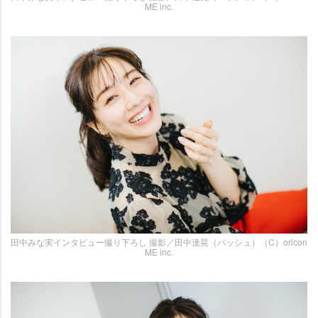
ME inc.
田中みな実インタビュー撮り下ろし 撮影／田中達晃（パッシュ）（C）oricon
ME inc.