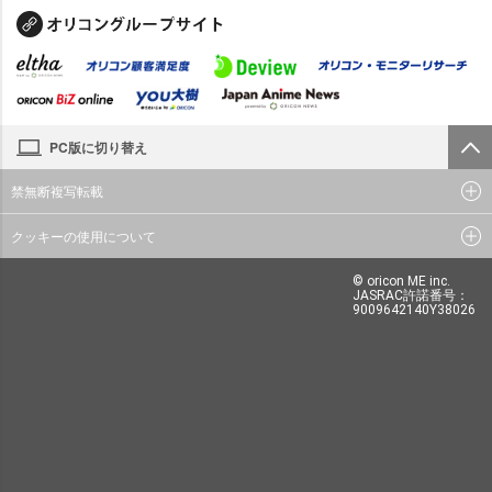
PC版に切り替え
禁無断複写転載
クッキーの使用について
© oricon ME inc.
JASRAC許諾番号：
9009642140Y38026