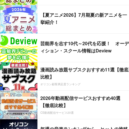
【夏アニメ2026】7月期夏の新アニメを一
挙紹介！
芸能界を志す10代～20代を応援！ オーデ
ィション・スクール情報はDeview
漫画読み放題サブスクおすすめ11選【徹底
比較】
オリコン顧客満足度ランキング
2026年動画配信サービスおすすめ40選
【徹底比較】
CS動画配信サービス20選
毎週の音楽ランキングから、ヒットの推移