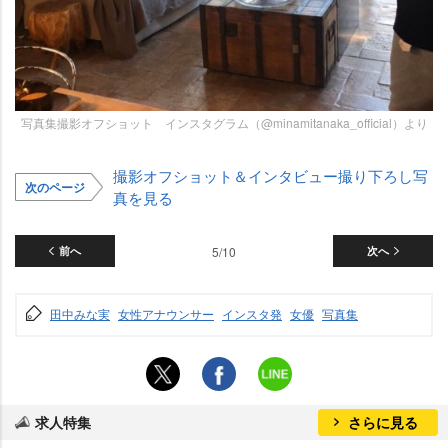
写真集撮影オフショット インスタグラム（@minamitanaka_official）より
撮影オフショット＆インタビュー撮り下ろし写
次のページ
真を見る
前へ
5/10
次へ
田中みな実
女性アナウンサー
インスタ発
女優
写真集
求人特集
さらに見る