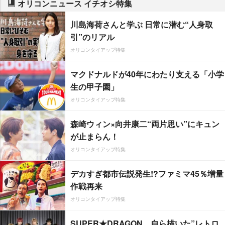
オリコンニュース イチオシ特集
川島海荷さんと学ぶ 日常に潜む“人身取
引”のリアル
オリコンタイアップ特集
マクドナルドが40年にわたり支える「小学
生の甲子園」
オリコンタイアップ特集
森崎ウィン×向井康二“両片思い”にキュン
が止まらん！
オリコンタイアップ特集
デカすぎ都市伝説発生!?ファミマ45％増量
作戦再来
オリコンタイアップ特集
SUPER★DRAGON、自ら描いた”レトロ