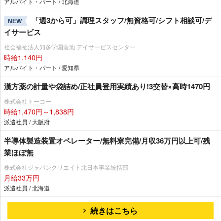
アルバイト・パート / 北海道
「週3から可」調理スタッフ/無資格可/シフト相談可/デ
NEW
イサービス
社会福祉法人知多学園葭池 デイサービスセンター
時給1,140円
アルバイト・パート / 愛知県
漢方薬の計量や袋詰め/正社員登用実績あり!3交替×高時1470円
株式会社トーコー
時給1,470円～1,838円
派遣社員 / 大阪府
半導体製造装置オペレーター/無料寮完備/月収36万円以上可/残
業ほぼ無
株式会社ジャパンクリエイト北日本事業統括部
月給33万円
派遣社員 / 北海道
続きはこちら