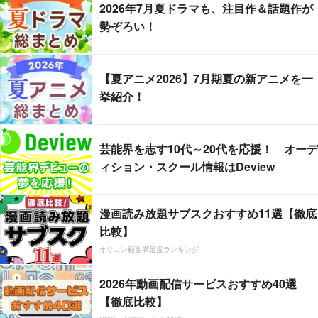
2026年7月夏ドラマも、注目作＆話題作が
勢ぞろい！
【夏アニメ2026】7月期夏の新アニメを一
挙紹介！
芸能界を志す10代～20代を応援！ オーデ
ィション・スクール情報はDeview
漫画読み放題サブスクおすすめ11選【徹底
比較】
オリコン顧客満足度ランキング
2026年動画配信サービスおすすめ40選
【徹底比較】