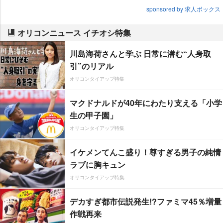
sponsored by 求人ボックス
オリコンニュース イチオシ特集
川島海荷さんと学ぶ 日常に潜む“人身取
引”のリアル
オリコンタイアップ特集
マクドナルドが40年にわたり支える「小学
生の甲子園」
オリコンタイアップ特集
イケメンてんこ盛り！尊すぎる男子の純情
ラブに胸キュン
オリコンタイアップ特集
デカすぎ都市伝説発生!?ファミマ45％増量
作戦再来