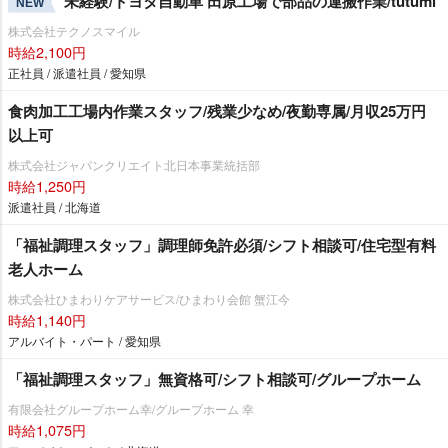
未経験/トヨタ自動車 田原工場で部品の運搬作業/tutumi
NEW
株式会社テクノスマイル
時給2,100円
正社員 / 派遣社員 / 愛知県
食肉加工工場内作業スタッフ/残業少なめ/夜勤専属/月収25万円
以上可
株式会社ジャパンクリエイト北日本事業統括部
時給1,250円
派遣社員 / 北海道
「福祉調理スタッフ」調理師免許必須/シフト相談可/住宅型有料
老人ホーム
株式会社ひまわりケアサービス/ひまわり会館 蟹江今
時給1,140円
アルバイト・パート / 愛知県
「福祉調理スタッフ」無資格可/シフト相談可/グループホーム
有限会社グループホーム幸/グループホーム 幸
時給1,075円