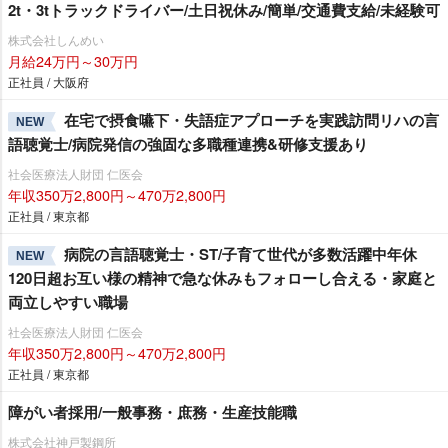
2t・3tトラックドライバー/土日祝休み/簡単/交通費支給/未経験可
株式会社しんめい
月給24万円～30万円
正社員 / 大阪府
在宅で摂食嚥下・失語症アプローチを実践訪問リハの言
NEW
語聴覚士/病院発信の強固な多職種連携&研修支援あり
社会医療法人財団 仁医会
年収350万2,800円～470万2,800円
正社員 / 東京都
病院の言語聴覚士・ST/子育て世代が多数活躍中年休
NEW
120日超お互い様の精神で急な休みもフォローし合える・家庭と
両立しやすい職場
社会医療法人財団 仁医会
年収350万2,800円～470万2,800円
正社員 / 東京都
障がい者採用/一般事務・庶務・生産技能職
株式会社神戸製鋼所