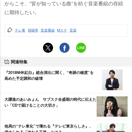
からこそ、“皆が知っている曲”を紡ぐ音楽番組の存続
に期待したい。
テレ東
視聴率
音楽番組
Mステ
音楽
関連特集
『2018NHK紅白』総合演出に聞く、“奇跡の確度”を
高めた予定調和の破壊
大躍進のあいみょん サブスク全盛期の時代に伝えた
い「CDで届けることの大切さ」
他局の“テレ東化”で薄れる『テレビ東京らしさ』、
求められる「次なる王道」とは？