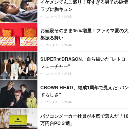
イケメンてんこ盛り！尊すぎる男子の純情
ラブに胸キュン
オリコンタイアップ特集
お値段そのまま45％増量！ファミマ夏の大
盤振る舞い
オリコンタイアップ特集
SUPER★DRAGON、自ら描いた”レトロ
フューチャー”
オリコンタイアップ特集
CROWN HEAD、結成1周年で見えた”バン
ドらしさ”
オリコンタイアップ特集
パソコンメーカー社員が本気で選んだ「10
万円台PC３選」