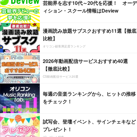
芸能界を志す10代～20代を応援！ オーデ
ィション・スクール情報はDeview
漫画読み放題サブスクおすすめ11選【徹底
比較】
オリコン顧客満足度ランキング
2026年動画配信サービスおすすめ40選
【徹底比較】
CS動画配信サービス20選
毎週の音楽ランキングから、ヒットの推移
をチェック！
試写会、登壇イベント、サインチェキなど
プレゼント！
プレゼント特集