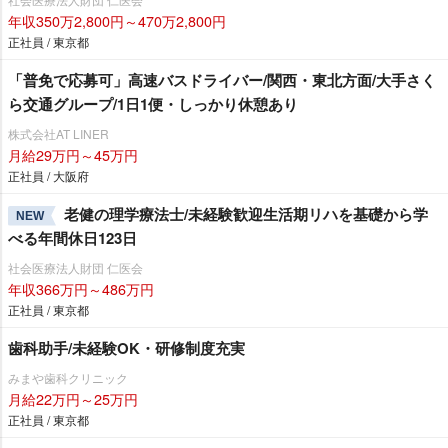
年収350万2,800円～470万2,800円
正社員 / 東京都
「普免で応募可」高速バスドライバー/関西・東北方面/大手さく
ら交通グループ/1日1便・しっかり休憩あり
株式会社AT LINER
月給29万円～45万円
正社員 / 大阪府
老健の理学療法士/未経験歓迎生活期リハを基礎から学
NEW
べる年間休日123日
社会医療法人財団 仁医会
年収366万円～486万円
正社員 / 東京都
歯科助手/未経験OK・研修制度充実
みまや歯科クリニック
月給22万円～25万円
正社員 / 東京都