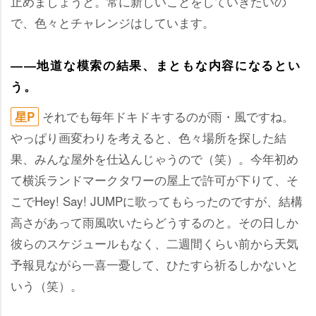
止めましょうと。常に新しいことをしていきたいの
で、色々とチャレンジはしています。
――地道な模索の結果、まともな内容になるとい
う。
それでも毎年ドキドキするのが雨・風ですね。
星P
っぱり画変わりを考えると、色々場所を探した結
果、みんな屋外を仕込んじゃうので（笑）。今年初め
て横浜ランドマークタワーの屋上で許可が下りて、そ
こでHey! Say! JUMPに歌ってもらったのですが、結構
高さがあって雨風吹いたらどうするのと。その日しか
彼らのスケジュールもなく、二週間くらい前から天気
予報見ながら一喜一憂して、ひたすら祈るしかないと
いう（笑）。