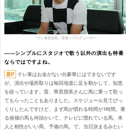
『テレ東音楽祭』星俊一プロデューサー
――シンプルにスタジオで歌う以外の演出も特番
ならではですよね。
テレ東はお金がない分豪華にはできないです
星P
が、演出や場所取りは毎回地道に足を動かして、知恵
を絞っています。昔、華原朋美さんに馬に乗って歌っ
てもらったこともありました。スケジュール見てびっ
くりしたんですけど、まず馬が慣れる時間が1時間。乗
る候補の馬も何頭かいて、テレビに慣れている馬、本
人と相性がいい馬、予備の馬。で、当日決まるみたい