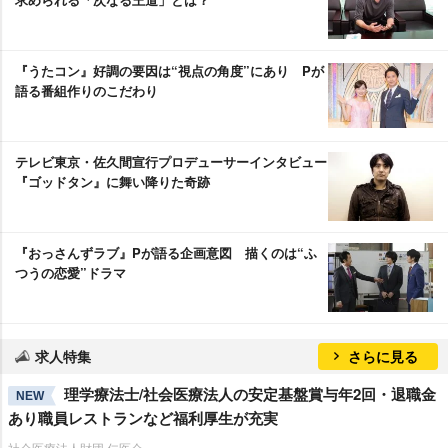
『うたコン』好調の要因は“視点の角度”にあり Pが
語る番組作りのこだわり
テレビ東京・佐久間宣行プロデューサーインタビュー
『ゴッドタン』に舞い降りた奇跡
『おっさんずラブ』Pが語る企画意図 描くのは“ふ
つうの恋愛”ドラマ
求人特集
さらに見る
理学療法士/社会医療法人の安定基盤賞与年2回・退職金
NEW
あり職員レストランなど福利厚生が充実
社会医療法人財団 仁医会