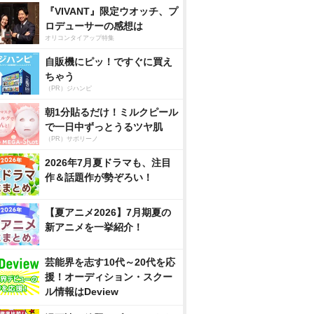
『VIVANT』限定ウオッチ、プ
ロデューサーの感想は
オリコンタイアップ特集
自販機にピッ！ですぐに買え
ちゃう
（PR）ジハンピ
朝1分貼るだけ！ミルクピール
で一日中ずっとうるツヤ肌
（PR）サボリーノ
2026年7月夏ドラマも、注目
作＆話題作が勢ぞろい！
【夏アニメ2026】7月期夏の
新アニメを一挙紹介！
芸能界を志す10代～20代を応
援！オーディション・スクー
ル情報はDeview