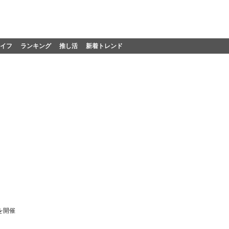
イフ
ランキング
推し活
新着トレンド
を開催