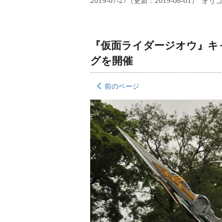
2019-07-27
2019-08-01
（更新：
）
オリ
『仮面ライダージオウ』キ
グを開催
前のページ