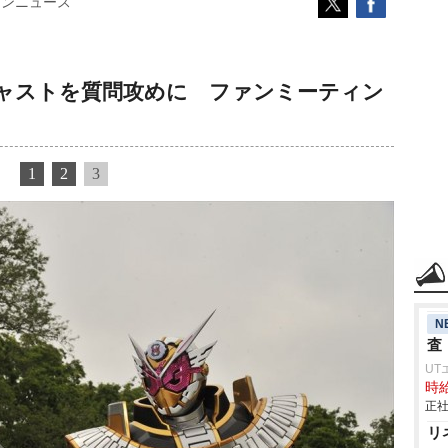
コンニュース
ャストを質問攻めに ファンミーティン
1
2
3
N
査
UT
時給
正社
リ