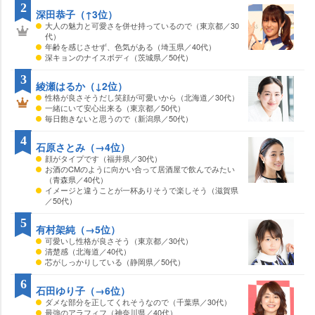
2
深田恭子（↑3位）
大人の魅力と可愛さを併せ持っているので（東京都／30
代）
年齢を感じさせず、色気がある（埼玉県／40代）
深キョンのナイスボディ（茨城県／50代）
3
綾瀬はるか（↓2位）
性格が良さそうだし笑顔が可愛いから（北海道／30代）
一緒にいて安心出来る（東京都／50代）
毎日飽きないと思うので（新潟県／50代）
4
石原さとみ（→4位）
顔がタイプです（福井県／30代）
お酒のCMのように向かい合って居酒屋で飲んでみたい
（青森県／40代）
イメージと違うことが一杯ありそうで楽しそう（滋賀県
／50代）
5
有村架純（→5位）
可愛いし性格が良さそう（東京都／30代）
清楚感（北海道／40代）
芯がしっかりしている（静岡県／50代）
6
石田ゆり子（→6位）
ダメな部分を正してくれそうなので（千葉県／30代）
最強のアラフィフ（神奈川県／40代）