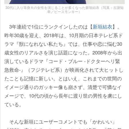
30代に入り等身大の女性を演じることが多くなった新垣結衣（写真：古謝知
幸／ピースモンキー）
3年連続で1位にランクインしたのは【
新垣結衣
】。
昨年30歳を迎え、2018年は、10月期の日本テレビ系ド
ラマ『獣になれない私たち』では、仕事や恋に悩む30
歳女性のリアルさを演じ話題になった。2008年から出
演しているドラマ『コード・ブルー -ドクターヘリ緊
急救命-』（フジテレビ系）が映画化されて大ヒットし
たことも記憶に新しい。とはいえ、これまでの世間の
イメージ通りのガッキー像も崩さず、清楚で可憐なイ
メージで、10代の頃から長年に渡り世の男性を虜にし
ている。
そんな新垣にユーザーコメントでも「かわいい」