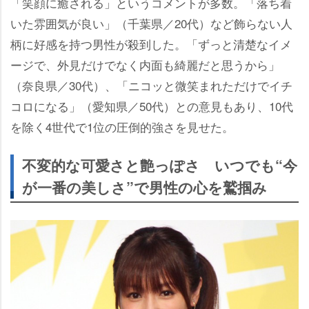
「笑顔に癒される」というコメントが多数。「落ち着
いた雰囲気が良い」（千葉県／20代）など飾らない人
柄に好感を持つ男性が殺到した。「ずっと清楚なイメ
ージで、外見だけでなく内面も綺麗だと思うから」
（奈良県／30代）、「ニコッと微笑まれただけでイチ
コロになる」（愛知県／50代）との意見もあり、10代
を除く4世代で1位の圧倒的強さを見せた。
不変的な可愛さと艶っぽさ いつでも“今
が一番の美しさ”で男性の心を鷲掴み