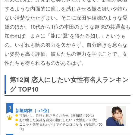
するような内面的に癒しを感じさせる振る舞いや飾ら
ない清楚なたたずまい。そこに深田や綾瀬のような愛
嬌のほか、10代から1位の本田のような趣味の共通点も
加われば、まさに「龍に“翼”を得たる如し」というも
の。いずれも陰の努力を欠かさず、自分磨きを怠らな
い姿勢も高く評価。彼女たちの魅力を学ぶことで、女
性たちも得られるものがあるはず。
第12回 恋人にしたい女性有名人ランキン
グ TOP10
1
新垣結衣（→1位）
可愛いし、性格も良さそうだから（愛知県／30代）
あの癒した笑顔を自分の物にしたい（大阪府／30代）
ニコッと微笑まれただけでイチコロになる（愛知県／50
代）