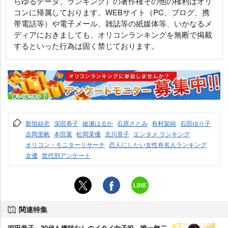
らゆるデータ、ランキング）の著作権その他の権利はオリ
コンに帰属しております。WEBサイト（PC、ブログ、携
帯電話等）や電子メール、雑誌等の紙媒体等、いかなるメ
ディアにおきましても、オリコンランキングを無断で掲載
するといった行為は固く禁じております。
新垣結衣
深田恭子
綾瀬はるか
石原さとみ
有村架純
石田ゆり子
吉岡里帆
本田翼
松岡茉優
北川景子
エンタメ ランキング
オリコン・モニターリサーチ
恋人にしたい女性有名人ランキング
女優
世代別アンケート
関連特集
深田恭子、30代も嫌味なしのイタイ女子役 唯一無二