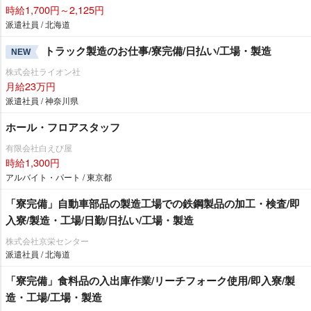
時給1,700円～2,125円
派遣社員 / 北海道
トラック製造のお仕事/寮完備/日払い/工場・製造
NEW
株式会社ライオン社
月給23万円
派遣社員 / 神奈川県
ホール・フロアスタッフ
有限会社白えび屋
時給1,300円
アルバイト・パート / 東京都
「寮完備」自動車部品の製造工場での鉄鋼製品の加工・検査/即
入寮/製造・工場/日勤/日払い/工場・製造
株式会社京栄センター
派遣社員 / 北海道
「寮完備」食料品の入出庫作業/リーチフォーク使用/即入寮/製
造・工場/工場・製造