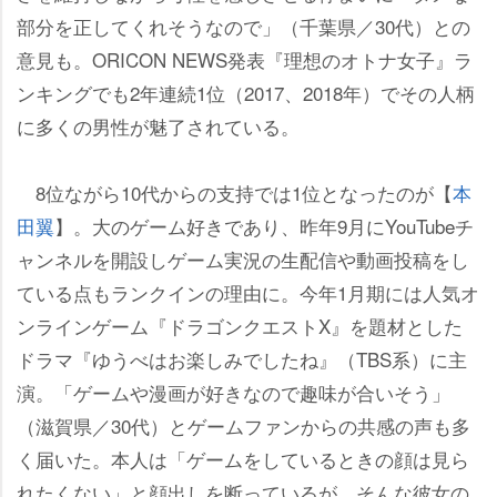
部分を正してくれそうなので」（千葉県／30代）との
意見も。ORICON NEWS発表『理想のオトナ女子』ラ
ンキングでも2年連続1位（2017、2018年）でその人柄
に多くの男性が魅了されている。
8位ながら10代からの支持では1位となったのが【
本
田翼
】。大のゲーム好きであり、昨年9月にYouTubeチ
ャンネルを開設しゲーム実況の生配信や動画投稿をし
ている点もランクインの理由に。今年1月期には人気オ
ンラインゲーム『ドラゴンクエストX』を題材とした
ドラマ『ゆうべはお楽しみでしたね』（TBS系）に主
演。「ゲームや漫画が好きなので趣味が合いそう」
（滋賀県／30代）とゲームファンからの共感の声も多
く届いた。本人は「ゲームをしているときの顔は見ら
れたくない」と顔出しを断っているが、そんな彼女の