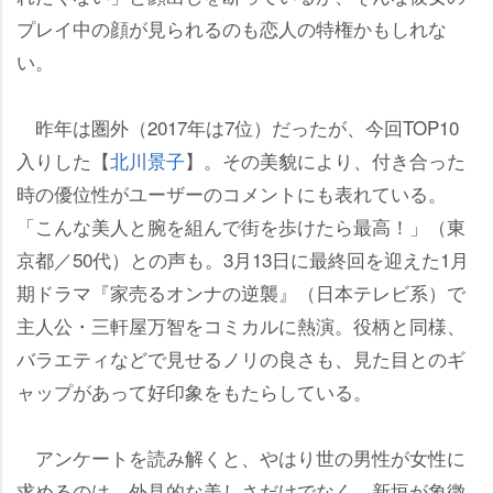
プレイ中の顔が見られるのも恋人の特権かもしれな
い。
昨年は圏外（2017年は7位）だったが、今回TOP10
入りした【
北川景子
】。その美貌により、付き合った
時の優位性がユーザーのコメントにも表れている。
「こんな美人と腕を組んで街を歩けたら最高！」（東
京都／50代）との声も。3月13日に最終回を迎えた1月
期ドラマ『家売るオンナの逆襲』（日本テレビ系）で
主人公・三軒屋万智をコミカルに熱演。役柄と同様、
バラエティなどで見せるノリの良さも、見た目とのギ
ャップがあって好印象をもたらしている。
アンケートを読み解くと、やはり世の男性が女性に
求めるのは、外見的な美しさだけでなく、新垣が象徴