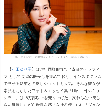
北川景子は唯一の既婚者としてランクイン（写真：徳永徹）
【
石田ゆり子
】は昨年同様6位に。“奇跡のアラフィ
フ”として羨望の眼差しを集めており、インスタグラム
で見せる愛猫との癒しショットも人気。そんな彼女が
素顔を明かしたフォト＆エッセイ集『Lily ―日々のカ
ケラ―』は16万部以上を売り上げた。変わらない美し
さを維持しながら母性を感じさせる佇まいに「ダメな