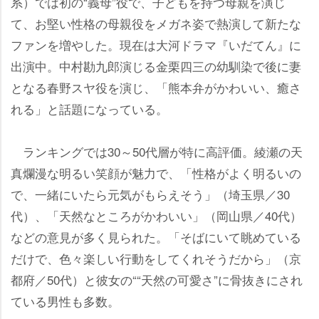
系）では初の“義母”役で、子どもを持つ母親を演じ
て、お堅い性格の母親役をメガネ姿で熱演して新たな
ファンを増やした。現在は大河ドラマ『いだてん』に
出演中。中村勘九郎演じる金栗四三の幼馴染で後に妻
となる春野スヤ役を演じ、「熊本弁がかわいい、癒さ
れる」と話題になっている。
ランキングでは30～50代層が特に高評価。綾瀬の天
真爛漫な明るい笑顔が魅力で、「性格がよく明るいの
で、一緒にいたら元気がもらえそう」（埼玉県／30
代）、「天然なところがかわいい」（岡山県／40代）
などの意見が多く見られた。「そばにいて眺めている
だけで、色々楽しい行動をしてくれそうだから」（京
都府／50代）と彼女の““天然の可愛さ”に骨抜きにされ
ている男性も多数。