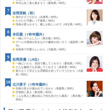
年代も近く落ち着きそう（愛知県／50代）
7
吉岡里帆（初）
穏やかそうだから（兵庫県／20代）
ただただ可愛い（千葉県／30代）
性格が柔らかそう。癒しが欲しいので（埼玉県／40代）
8
本田翼（↑昨年圏外）
一緒にゲームしたい（東京都／20代）
ゲームや漫画が好きなので趣味が合いそう（滋賀県／30
代）
自然体で可愛らしいから（大阪府／40代）
9
松岡茉優（↓8位）
一緒にいたら、笑顔で癒してくれそう（愛知県／10代）
どんな趣味でも共感してくれそう（奈良県／30代）
頼りなくて甘えたな雰囲気を持っていそうだから（大阪
府／50代）
10
北川景子（↑昨年圏外）
性格の良さが滲み出ているから（青森県／30代）
圧倒的に美人（新潟県／40代）
こんな美人と腕を組んで街を歩けたら最高！（東京都／
50代）