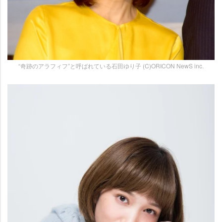
“奇跡のアラフィフ”と呼ばれている石田ゆり子 (C)ORICON NewS inc.