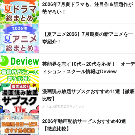
2026年7月夏ドラマも、注目作＆話題作が
勢ぞろい！
【夏アニメ2026】7月期夏の新アニメを一
挙紹介！
芸能界を志す10代～20代を応援！ オーデ
ィション・スクール情報はDeview
漫画読み放題サブスクおすすめ11選【徹底
比較】
オリコン顧客満足度ランキング
2026年動画配信サービスおすすめ40選
【徹底比較】