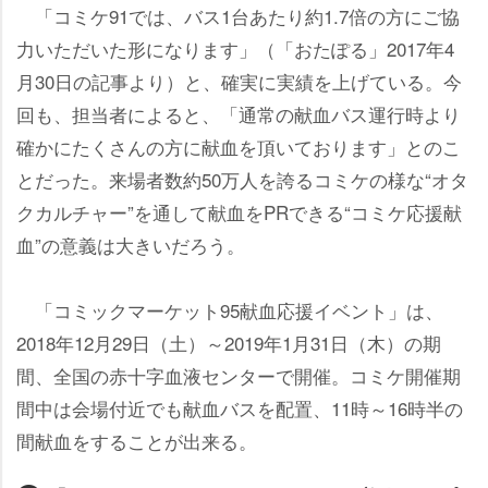
「コミケ91では、バス1台あたり約1.7倍の方にご協
力いただいた形になります」（「おたぽる」2017年4
月30日の記事より）と、確実に実績を上げている。今
回も、担当者によると、「通常の献血バス運行時より
確かにたくさんの方に献血を頂いております」とのこ
とだった。来場者数約50万人を誇るコミケの様な“オタ
クカルチャー”を通して献血をPRできる“コミケ応援献
血”の意義は大きいだろう。
「コミックマーケット95献血応援イベント」は、
2018年12月29日（土）～2019年1月31日（木）の期
間、全国の赤十字血液センターで開催。コミケ開催期
間中は会場付近でも献血バスを配置、11時～16時半の
間献血をすることが出来る。