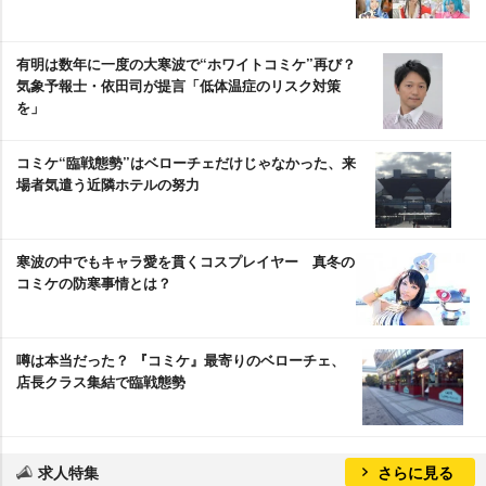
有明は数年に一度の大寒波で“ホワイトコミケ”再び？
気象予報士・依田司が提言「低体温症のリスク対策
を」
コミケ“臨戦態勢”はベローチェだけじゃなかった、来
場者気遣う近隣ホテルの努力
寒波の中でもキャラ愛を貫くコスプレイヤー 真冬の
コミケの防寒事情とは？
噂は本当だった？ 『コミケ』最寄りのベローチェ、
店長クラス集結で臨戦態勢
求人特集
さらに見る