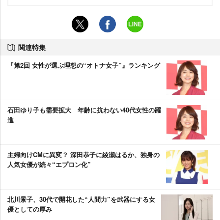
関連特集
『第2回 女性が選ぶ理想の“オトナ女子”』ランキング
石田ゆり子も需要拡大 年齢に抗わない40代女性の躍
進
主婦向けCMに異変？ 深田恭子に綾瀬はるか、独身の
人気女優が続々“エプロン化”
北川景子、30代で開花した“人間力”を武器にする女
優としての厚み