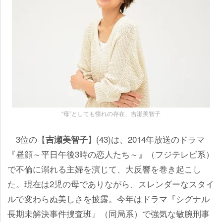
“母”としても憧れの存在、吉瀬美智子
3位の【
】(43)は、2014年放送のドラマ
吉瀬美智子
『昼顔～平日午後3時の恋人たち～』（フジテレビ系）
で不倫に溺れる主婦を演じて、大反響を巻き起こし
た。現在は2児の母でありながら、スレンダーなスタイ
ルで変わらぬ美しさを披露。今年はドラマ『シグナル
長期未解決事件捜査班』（同局系）で強気な敏腕刑事