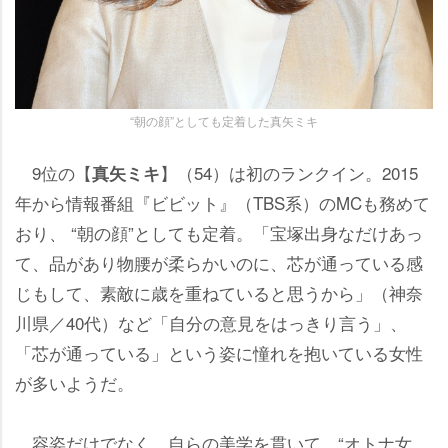
“朝の顔”としても定着した真矢ミキ
9位の【
】（54）は初のランクイン。2015
真矢ミキ
年から情報番組『ビビット』（TBS系）のMCも務めて
おり、 “朝の顔”としても定着。「宝塚出身なだけあっ
て、品があり物腰が柔らかいのに、芯が通っている感
じもして、素敵に歳を重ねていると思うから」（神奈
川県／40代）など「自分の意見をはっきり言う」、
「芯が通っている」という姿に憧れを抱いている女性
が多いようだ。
容姿だけでなく、自らの美学を貫いて、“オトナ女