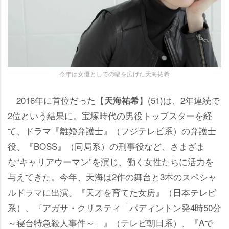
今年は女優としての幅を広げた天海祐希
2016年に首位だった【
】(51)は、2年連続で
天海祐希
2位という結果に。宝塚時代の男役トップスターを経
て、ドラマ『離婚弁護士』（フジテレビ系）の弁護士
役、『BOSS』（同局系）の刑事役など、さまざま
な“キャリアウーマン”を演じ、働く女性たちに活力を
与えてきた。今年、天海は2作の舞台と3本のスペシャ
ルドラマに出演。『天才を育てた女房』（日本テレビ
系）、『アガサ・クリスティ「パディントン発4時50分
～寝台特急殺人事件～」』（テレビ朝日系）、『Aで