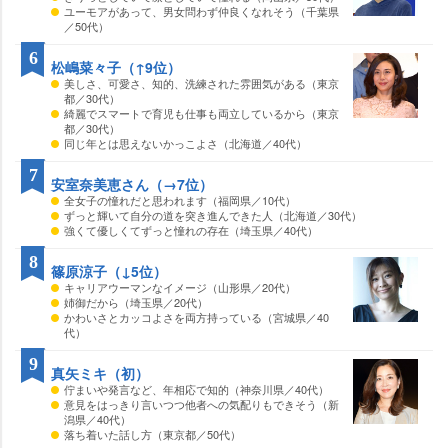
ユーモアがあって、男女問わず仲良くなれそう（千葉県
／50代）
6
松嶋菜々子（↑9位）
美しさ、可愛さ、知的、洗練された雰囲気がある（東京
都／30代）
綺麗でスマートで育児も仕事も両立しているから（東京
都／30代）
同じ年とは思えないかっこよさ（北海道／40代）
7
安室奈美恵さん（→7位）
全女子の憧れだと思われます（福岡県／10代）
ずっと輝いて自分の道を突き進んできた人（北海道／30代）
強くて優しくてずっと憧れの存在（埼玉県／40代）
8
篠原涼子（↓5位）
キャリアウーマンなイメージ（山形県／20代）
姉御だから（埼玉県／20代）
かわいさとカッコよさを両方持っている（宮城県／40
代）
9
真矢ミキ（初）
佇まいや発言など、年相応で知的（神奈川県／40代）
意見をはっきり言いつつ他者への気配りもできそう（新
潟県／40代）
落ち着いた話し方（東京都／50代）