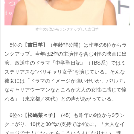
昨年の8位からランクアップした吉田羊
5位の【
】（年齢非公開）は昨年の8位からラ
吉田羊
ンクアップ。今年は2作の主演作を含む4作の映画に出
演。放送中のドラマ『中学聖日記』（TBS系）ではミ
ステリアスな“バリキャリ女子”を演じている。そんな
彼女には「ドラマのイメージが強いせいか、バリバリ
なキャリアウーマンなところが大人の女性に感じて憧
れる」（東京都／30代）との声があがっている。
6位の【
】（45）も昨年の9位から3ラン
松嶋菜々子
ク上がり、10代と30代の支持では4位に。「大人なイ
メージで大人になったらこういう人になりたい、理