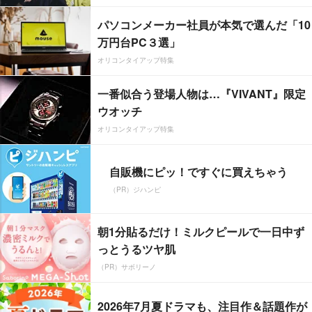
パソコンメーカー社員が本気で選んだ「10
万円台PC３選」
オリコンタイアップ特集
一番似合う登場人物は…『VIVANT』限定
ウオッチ
オリコンタイアップ特集
自販機にピッ！ですぐに買えちゃう
（PR）ジハンピ
朝1分貼るだけ！ミルクピールで一日中ず
っとうるツヤ肌
（PR）サボリーノ
2026年7月夏ドラマも、注目作＆話題作が