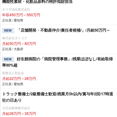
機能性素材・化粧品原料の特許知財担当
オリザ油化株式会社
年収450万円～550万円
正社員 / 愛知県
「店舗開発・不動産仲介/責任者候補/」/月給50万円～
NEW
株式会社ダイコク
月給50万円～83万円
正社員 / 大阪府
好生館病院の「病院管理事務」/残業ほぼなし/有給取得
NEW
率90%超
医療法人和合会
月給22万円～28万円
正社員 / 愛知県
トラック整備士/2級整備士歓迎/残業月5h以内/賞与年2回/17時退
社の日あり
大日自動車株式会社
月給28万円～35万円