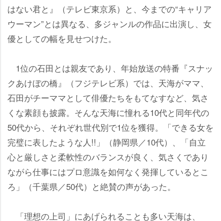
はない君と』（テレビ東京系）と、今までの“キャリア
ウーマン”とは異なる、多ジャンルの作品に出演し、女
優としての幅を見せつけた。
1位の石田とは親友であり、年始放送の特番『スナッ
クあけぼの橋』（フジテレビ系）では、天海がママ、
石田がチーママとして俳優たちをもてなすなど、気さ
くな素顔も披露。そんな天海に憧れる10代と同年代の
50代から、それぞれ世代別で1位を獲得。「できる女を
完璧に表したような人!!」（静岡県／10代）、「自立
心と厳しさと柔軟性のバランスが良く、気さくであり
ながら仕事にはプロ意識を如何なく発揮しているとこ
ろ」（千葉県／50代）と絶賛の声があった。
「理想の上司」にあげられることも多い天海は、