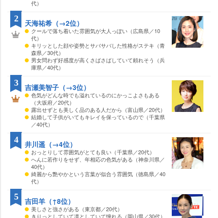
代）
2
天海祐希（→2位）
クールで落ち着いた雰囲気が大人っぽい（広島県／10
代）
キリッとした顔や姿勢とサバサバした性格がステキ（青
森県／30代）
男女問わず好感度が高くさばさばしていて頼れそう（兵
庫県／40代）
3
吉瀬美智子（→3位）
色気がどんな時でも溢れているのにかっこよさもある
（大坂府／20代）
露出せずとも美しく品のある人だから（富山県／20代）
結婚して子供がいてもキレイを保っているので（千葉県
／40代）
4
井川遥（→4位）
おっとりして雰囲気がとても良い（千葉県／20代）
へんに若作りをせず、年相応の色気がある（神奈川県／
40代）
綺麗から艶やかという言葉が似合う雰囲気（徳島県／40
代）
5
吉田羊（↑8位）
美しさと強さがある（東京都／20代）
きりっとしていて凛としていて憧れる（岡山県／30代）