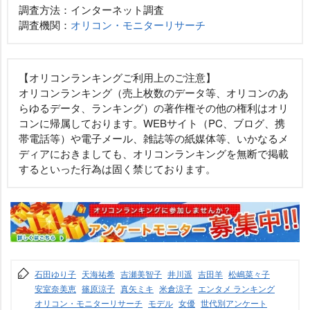
調査方法：インターネット調査
調査機関：
オリコン・モニターリサーチ
【オリコンランキングご利用上のご注意】
オリコンランキング（売上枚数のデータ等、オリコンのあ
らゆるデータ、ランキング）の著作権その他の権利はオリ
コンに帰属しております。WEBサイト（PC、ブログ、携
帯電話等）や電子メール、雑誌等の紙媒体等、いかなるメ
ディアにおきましても、オリコンランキングを無断で掲載
するといった行為は固く禁じております。
石田ゆり子
天海祐希
吉瀬美智子
井川遥
吉田羊
松嶋菜々子
安室奈美恵
篠原涼子
真矢ミキ
米倉涼子
エンタメ ランキング
オリコン・モニターリサーチ
モデル
女優
世代別アンケート