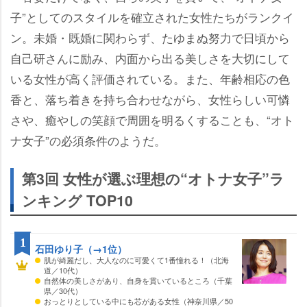
子”としてのスタイルを確立された女性たちがランクイ
ン。未婚・既婚に関わらず、たゆまぬ努力で日頃から
自己研さんに励み、内面から出る美しさを大切にして
いる女性が高く評価されている。また、年齢相応の色
香と、落ち着きを持ち合わせながら、女性らしい可憐
さや、癒やしの笑顔で周囲を明るくすることも、“オト
ナ女子”の必須条件のようだ。
第3回 女性が選ぶ理想の“オトナ女子”ラ
ンキング TOP10
1
石田ゆり子（→1位）
肌が綺麗だし、大人なのに可愛くて1番憧れる！（北海
道／10代）
自然体の美しさがあり、自身を貫いているところ（千葉
県／30代）
おっとりとしている中にも芯がある女性（神奈川県／50