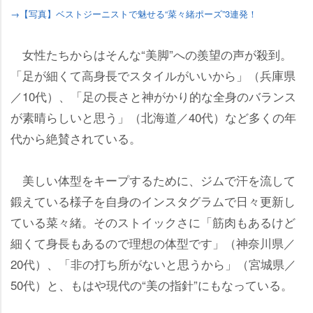
→【写真】ベストジーニストで魅せる“菜々緒ポーズ”3連発！
女性たちからはそんな“美脚”への羨望の声が殺到。
「足が細くて高身長でスタイルがいいから」（兵庫県
／10代）、「足の長さと神がかり的な全身のバランス
が素晴らしいと思う」（北海道／40代）など多くの年
代から絶賛されている。
美しい体型をキープするために、ジムで汗を流して
鍛えている様子を自身のインスタグラムで日々更新し
ている菜々緒。そのストイックさに「筋肉もあるけど
細くて身長もあるので理想の体型です」（神奈川県／
20代）、「非の打ち所がないと思うから」（宮城県／
50代）と、もはや現代の“美の指針”にもなっている。