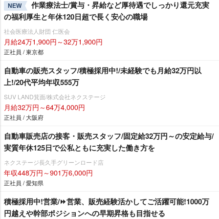
作業療法士/賞与・昇給など厚待遇でしっかり還元充実
NEW
の福利厚生と年休120日超で長く安心の職場
社会医療法人財団 仁医会
月給24万1,900円～32万1,900円
正社員 / 東京都
自動車の販売スタッフ/積極採用中!/未経験でも月給32万円以
上!/20代平均年収555万
SUV LAND箕面/株式会社ネクステージ
月給32万円～64万4,000円
正社員 / 大阪府
自動車販売店の接客・販売スタッフ/固定給32万円～の安定給与/
実質年休125日で公私ともに充実した働き方を
ネクステージ⾧久手グリーンロード店
年収448万円～901万6,000円
正社員 / 愛知県
積極採用中!営業/⏩️営業、販売経験活かしてご活躍可能!1000万
円越えや幹部ポジションへの早期昇格も目指せる