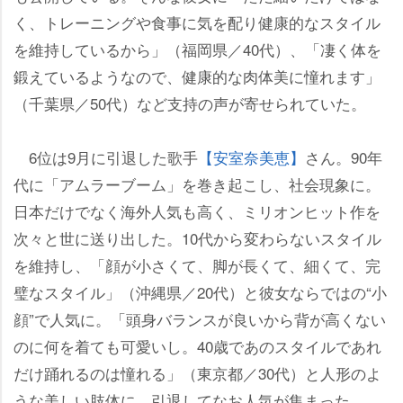
く、トレーニングや食事に気を配り健康的なスタイル
を維持しているから」（福岡県／40代）、「凄く体を
鍛えているようなので、健康的な肉体美に憧れます」
（千葉県／50代）など支持の声が寄せられていた。
6位は9月に引退した歌手
【安室奈美恵】
さん。90年
代に「アムラーブーム」を巻き起こし、社会現象に。
日本だけでなく海外人気も高く、ミリオンヒット作を
次々と世に送り出した。10代から変わらないスタイル
を維持し、「顔が小さくて、脚が長くて、細くて、完
璧なスタイル」（沖縄県／20代）と彼女ならではの“小
顔”で人気に。「頭身バランスが良いから背が高くない
のに何を着ても可愛いし。40歳であのスタイルであれ
だけ踊れるのは憧れる」（東京都／30代）と人形のよ
うな美しい肢体に、引退してなお人気が集まった。