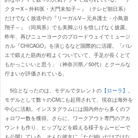
クターX～外科医・大門未知子～』（テレビ朝日系）
だけでなく放送中の『リーガルV～元弁護士・小鳥遊
翔子～』（同局系）でも美脚ぶりを惜しげなく披露。
昨年、再びニューヨークのブロードウェイでミュージ
カル『CHICAGO』を演じるなど国際的に活躍。「バレ
エで鍛えた筋肉が程よくついていて、手足が長くとて
もかっこいいと思う」（神奈川県／50代）とクールな
佇まいが評価されている。
5位となったのは、モデルでタレントの
【ローラ】
。
モデルとして数々のCMにも起用されて、現在は海外を
中心に活動。インスタグラムには国内外から多くのフ
ォロワー数を獲得。さらに、ワークアウト専門のアカ
ウントも作り、ヒップなどを鍛える様子をムービーで
も公開している。そんな彼女に「ただ細いだけではな