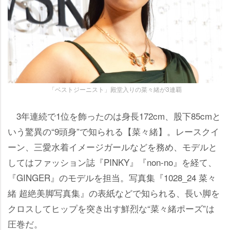
「ベストジーニスト」殿堂入りの菜々緒が3連覇
3年連続で1位を飾ったのは身長172cm、股下85cmと
いう驚異の“9頭身”で知られる【菜々緒】。レースクイ
ーン、三愛水着イメージガールなどを務め、モデルと
してはファッション誌『PINKY』『non-no』を経て、
『GINGER』のモデルを担当。写真集『1028_24 菜々
緒 超絶美脚写真集』の表紙などで知られる、長い脚を
クロスしてヒップを突き出す鮮烈な“菜々緒ポーズ”は
圧巻だ。