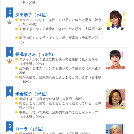
川県／20代）
2
深田恭子（↑4位）
ガリガリではなく、女性らしい美しい体だと思う（神奈
川県／40代）
せすぎてなくて健康的できれいだと思う（大阪府／30
代
流行の筋トレ女子っぽくない感じが素敵（千葉県／20
代）
3
長澤まさみ（→3位）
スタイルが良く適度に肉もあって健康的に見えるから
（埼玉県／20代）
足が長く全体のバランスも整っていて憧れる（東京都／
20代）
脚が綺麗で、健康的な美しさがあると思います（岩手県
／10代）
4
米倉涼子（↑5位）
40歳すぎても衰えない体型（大阪府／50代）
出るところは出て、絞まるところは絞まっている（茨城
県／40代）
颯爽としていて素敵。活動的で身のこなしがシャープ
（栃木県／20代）
5
ローラ（↓2位）
筋肉がほどよくあって細いから（広島県／10代）