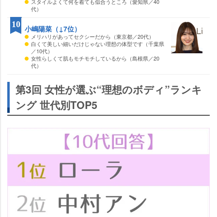
スタイルよくて何を着ても似合うところ（愛知県／40
代）
10
小嶋陽菜（↓7位）
メリハリがあってセクシーだから（東京都／20代）
白くて美しい細いだけじゃない理想の体型です（千葉県
／10代）
女性らしくて肌もモチモチしているから（島根県／20
代）
第3回 女性が選ぶ“理想のボディ”ランキ
ング 世代別TOP5