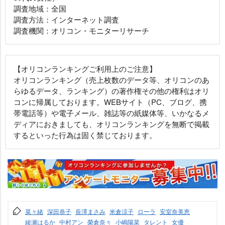
調査地域：全国
調査方法：インターネット調査
調査機関：オリコン・モニターリサーチ
【オリコンランキングご利用上のご注意】
オリコンランキング（売上枚数のデータ等、オリコンのあ
らゆるデータ、ランキング）の著作権その他の権利はオリ
コンに帰属しております。WEBサイト（PC、ブログ、携
帯電話等）や電子メール、雑誌等の紙媒体等、いかなるメ
ディアにおきましても、オリコンランキングを無断で掲載
するといった行為は固く禁じております。
菜々緒
深田恭子
長澤まさみ
米倉涼子
ローラ
安室奈美恵
綾瀬はるか
中村アン
榮倉奈々
小嶋陽菜
タレント
女優