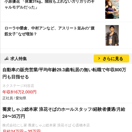
小原優花 「体重31kg。階段も上れないガリガリのギ
ャルモデルだった」
ローラや榮倉、中村アンなど、アスリート並みの“腹
筋女子”なぜ増加？
求人特集
さらに見る
自動車の販売営業/平均年齢29.3歳/転居の無い転職で年収800万
円も目指せる
ネクステージ刈谷店
年収816万2,000円
正社員 / 愛知県
蕎麦しゃぶ総本家 浪花そばのホールスタッフ/経験者優遇/月給
24〜35万円
株式会社にし家 蕎麦しゃぶ総本家 浪花そば 心斎橋本店
月給24万円～35万円