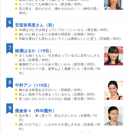
ヒップがとても綺麗だから（東京都／30代）
足の長さ、顔の小ささ、憧れそのもの！！（神奈川県／
30代）
6
安室奈美恵さん（初）
40歳なのに引き締まっていてかっこいいから（東京都／40代）
細いのに鍛えられてる身体が理想的（京都府／30代）
年齢を重ねても変わらないラインは素晴らしいと思う（宮城県／20代）
7
綾瀬はるか（↑9位）
太くも細くもなく、引き締まっているのに女性らしさも
ある（兵庫県／40代）
健康的でメリハリがあり美しいから（東京都／20代）
ドラマのスーツ姿、姿勢もよく素敵でした（香川県／50
代）
8
中村アン（↑10位）
胸がある程度ある方がいい（宮崎県／20代）
程よい筋肉で引き締まっているから（京都府／20代）
色っぽいのにエロくささがない曲線（東京都／30代）
9
榮倉奈々（昨年圏外）
足が長く、真っ直ぐで、顔も小さいから（兵庫県／10
代）
細いだけでなく、しなやかさを感じさせる（北海道／30
代）