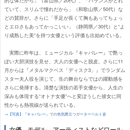
的な体だから」（富山県／20代）、「バランスがとれ
ていて、スリムで憧れだから」（和歌山県／50代）な
どの賛辞が。さらに「手足が長くて胸もあってちょっ
とエロさもあってかっこいい」（静岡県／30代）と“よ
り成熟した美”を持つ女優という評価も出始めている。
実際に昨年は、ミュージカル『キャバレー』で艶っ
ぽい大胆演技を見せ、大人の女優へと脱皮。さらに11
月からは『メタルマクベス「ディスク3」』でランダム
スター夫人役を演じて、生の舞台ならではの躍動感を
さらに発揮する。清楚な演技の若手女優から、人生の
深みも体現する“オトナ女優”へと変ぼうした彼女に同
性からも熱視線が送られている。
→【写真】『キャバレー』での色気際立つガーターベルト姿
女優、モデル、アーティストなどワール