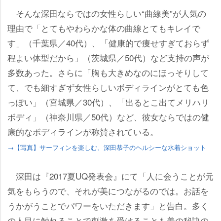
そんな深田ならではの女性らしい“曲線美”が人気の
理由で「とてもやわらかな体の曲線とてもキレイで
す」（千葉県／40代）、「健康的で痩せすぎておらず
程よい体型だから」（茨城県／50代）など支持の声が
多数あった。さらに「胸も大きめなのにほっそりして
て、でも細すぎず女性らしいボディラインがとても色
っぽい」（宮城県／30代）、「出るとこ出てメリハリ
ボディ」（神奈川県／50代）など、彼女ならではの健
康的なボディラインが称賛されている。
→【写真】サーフィンを楽しむ、深田恭子のヘルシーな水着ショット
深田は『2017夏UQ発表会』にて「人に会うことが元
気をもらうので、それが美につながるのでは。お話を
うかがうことでパワーをいただきます」と告白。多く
の人目に触れることで刺激を受けることも美の秘訣の