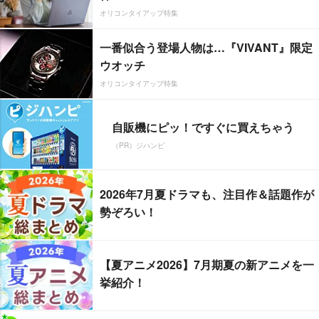
オリコンタイアップ特集
一番似合う登場人物は…『VIVANT』限定
ウオッチ
オリコンタイアップ特集
自販機にピッ！ですぐに買えちゃう
（PR）ジハンピ
2026年7月夏ドラマも、注目作＆話題作が
勢ぞろい！
【夏アニメ2026】7月期夏の新アニメを一
挙紹介！