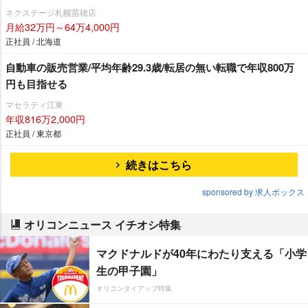
ネクステージ札幌苗穂店
月給32万円～64万4,000円
正社員 / 北海道
自動車の販売営業/平均年齢29.3歳/転居の無い転職で年収800万
円も目指せる
マセラティ江東
年収816万2,000円
正社員 / 東京都
続きはこちら
sponsored by 求人ボックス
オリコンニュース イチオシ特集
マクドナルドが40年にわたり支える「小学
生の甲子園」
オリコンタイアップ特集