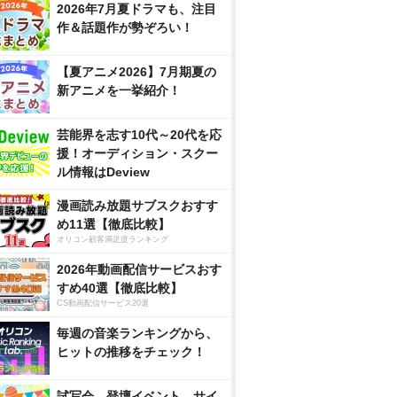
2026年7月夏ドラマも、注目
作＆話題作が勢ぞろい！
【夏アニメ2026】7月期夏の
新アニメを一挙紹介！
芸能界を志す10代～20代を応
援！オーディション・スクー
ル情報はDeview
漫画読み放題サブスクおすす
め11選【徹底比較】
オリコン顧客満足度ランキング
2026年動画配信サービスおす
すめ40選【徹底比較】
CS動画配信サービス20選
毎週の音楽ランキングから、
ヒットの推移をチェック！
試写会、登壇イベント、サイ