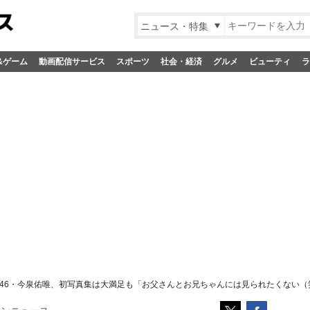
ニュース・特集
&ゲーム
動画配信サービス
スポーツ
社会・経済
グルメ
ビューティ
ラ
46・今泉佑唯、初写真集は大満足も「お父さんとお兄ちゃんには見られたくない（