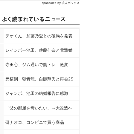
sponsored by 求人ボックス
テオくん、加藤乃愛との破局を発表
レインボー池田、佐藤佳奈と電撃婚
寺田心、ジム通いで筋トレ…激変
元横綱・朝青龍、白鵬翔氏と再会2S
ジャンボ、池田の結婚報告に感激
「父の部屋を奪いたい」→大改造へ
研ナオコ、コンビニで買う商品