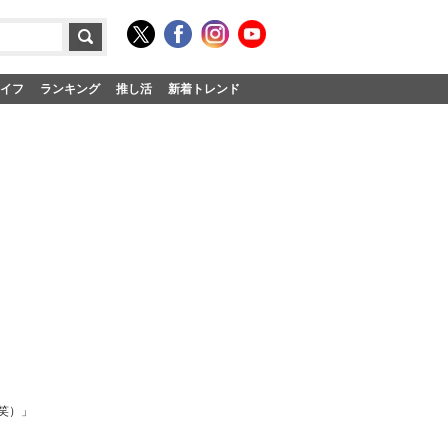
イフ
ランキング
推し活
新着トレンド
笑）」