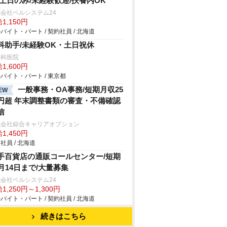
/土日のみ/未経験歓迎/扶養内OK
会社ベルシステム24
1,150円
バイト・パート / 契約社員 / 北海道
科助手/未経験OK・土日祝休
歯科医院
1,600円
バイト・パート / 東京都
一般事務・OA事務/短期月収25
EW
円超 年末調整書類の審査・不備確認
信
式会社綜合キャリアオプション
1,450円
社員 / 北海道
手百貨店の通販コールセンター/短期
1月14日まで/大量募集
会社ベルシステム24
1,250円～1,300円
バイト・パート / 契約社員 / 北海道
続きはこちら