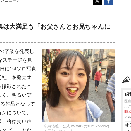
コンニュース
真集は大満足も「お父さんとお兄ちゃんに
の卒業を発表し
たなステージを見
日に1stソロ写真
活社）を発売す
ら撮影された本
歯
なく、明るい笑
医
れる作品となって
ル
時給
ョンについて、
アル
様、終始笑い声
オ
今泉佑唯・公式Twitter (@zumikobook)
ンタビューとな
オフショットより