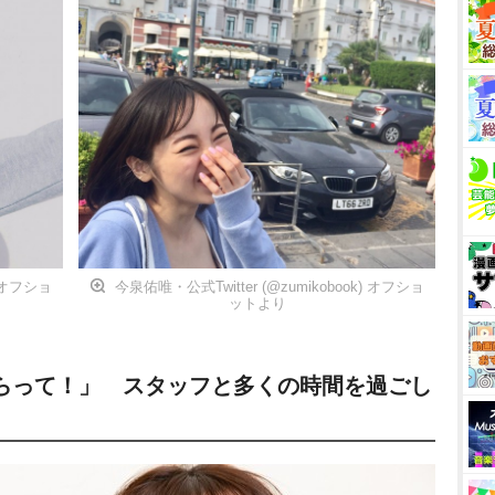
) オフショ
今泉佑唯・公式Twitter (@zumikobook) オフショ
ットより
らって！」 スタッフと多くの時間を過ごし