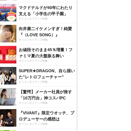
マクドナルドが40年にわたり
支える「小学生の甲子園」
オリコンタイアップ特集
向井康二イケメンすぎ！純愛
『（LOVE SONG）』
オリコンタイアップ特集
お値段そのまま45％増量！フ
ァミマ夏の大盤振る舞い
オリコンタイアップ特集
SUPER★DRAGON、自ら描い
た”レトロフューチャー”
オリコンタイアップ特集
【驚愕】メーカー社員が推す
「10万円台」神コスパPC
オリコンタイアップ特集
『VIVANT』限定ウオッチ、プ
ロデューサーの感想は
オリコンタイアップ特集