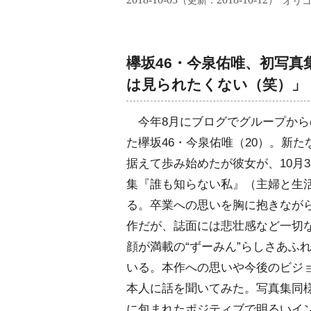
（更新：
）
オリ
欅坂46・今泉佑唯、初写
は見られたくない（笑）」
今年8月にブログでグループから
た欅坂46・今泉佑唯（20）。新
据えて歩み始めたが彼女が、10月3
集『誰も知らない私』（主婦と生
る。卒業への思いを胸に抱きなが
作だが、誌面には悲壮感など一切
顔が満載の“ずーみん”らしさあふ
いる。本作への思いや今後のビジ
本人に話を聞いてみた。写真集同
に包まれたポジティブで明るいイ