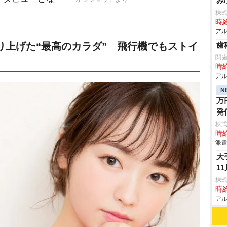
み
株式
時給
アル
り上げた“最高のカラダ” 飛行機でもストイ
歯
関
時給
アル
N
万
発
株
時給
派遣
大
1
株式
時給
アル