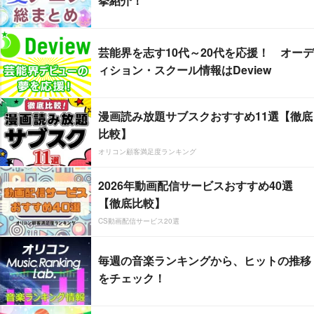
挙紹介！
芸能界を志す10代～20代を応援！ オーデ
ィション・スクール情報はDeview
漫画読み放題サブスクおすすめ11選【徹底
比較】
オリコン顧客満足度ランキング
2026年動画配信サービスおすすめ40選
【徹底比較】
CS動画配信サービス20選
毎週の音楽ランキングから、ヒットの推移
をチェック！