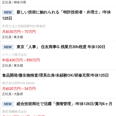
正社員 / 神奈川県
新しい技術に触れられる「特許技術者・弁理士」/年休
NEW
125日
弁理士法人光陽国際特許事務所
月給30万円～70万円
正社員 / 東京都
東京「人事」 住友商事G 残業月20h程度 年休120日
NEW
クラシス株式会社
年収430万円～550万円
正社員 / 東京都
食品開発/微生物検査/理系出身/未経験OK/研修充実/年休125日
株式会社BREXA Advan
月給20万円～34万円
正社員 / 大阪府
総合技術商社で活躍「債権管理」/年休126日/賞与6ヶ月
NEW
萬世電機株式会社