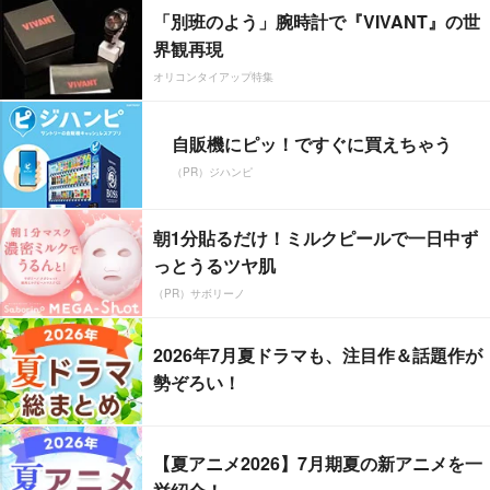
「別班のよう」腕時計で『VIVANT』の世
界観再現
オリコンタイアップ特集
自販機にピッ！ですぐに買えちゃう
（PR）ジハンピ
朝1分貼るだけ！ミルクピールで一日中ず
っとうるツヤ肌
（PR）サボリーノ
2026年7月夏ドラマも、注目作＆話題作が
勢ぞろい！
【夏アニメ2026】7月期夏の新アニメを一