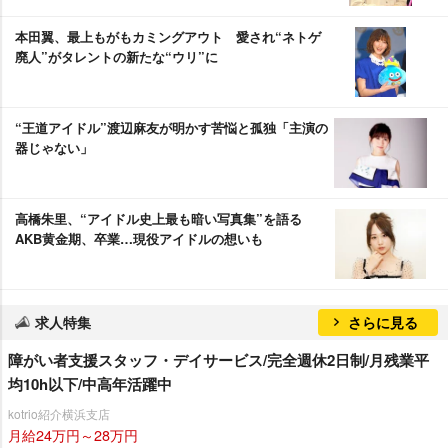
本田翼、最上もがもカミングアウト 愛され“ネトゲ
廃人”がタレントの新たな“ウリ”に
“王道アイドル”渡辺麻友が明かす苦悩と孤独「主演の
器じゃない」
高橋朱里、“アイドル史上最も暗い写真集”を語る
AKB黄金期、卒業…現役アイドルの想いも
求人特集
さらに見る
障がい者支援スタッフ・デイサービス/完全週休2日制/月残業平
均10h以下/中高年活躍中
kotrio紹介横浜支店
月給24万円～28万円