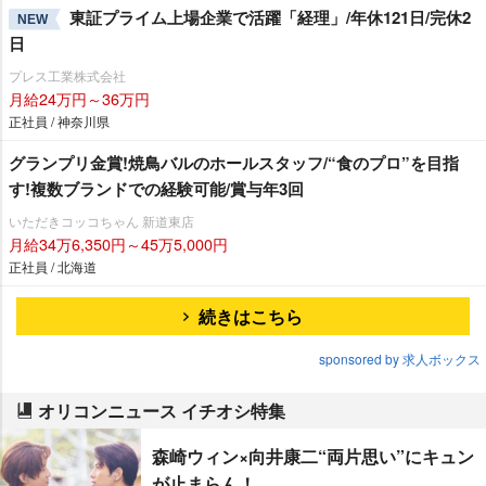
東証プライム上場企業で活躍「経理」/年休121日/完休2
NEW
日
プレス工業株式会社
月給24万円～36万円
正社員 / 神奈川県
グランプリ金賞!焼鳥バルのホールスタッフ/“食のプロ”を目指
す!複数ブランドでの経験可能/賞与年3回
いただきコッコちゃん 新道東店
月給34万6,350円～45万5,000円
正社員 / 北海道
続きはこちら
sponsored by 求人ボックス
オリコンニュース イチオシ特集
森崎ウィン×向井康二“両片思い”にキュン
が止まらん！