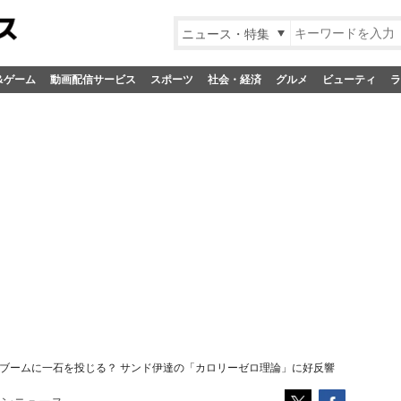
ニュース・特集
&ゲーム
動画配信サービス
スポーツ
社会・経済
グルメ
ビューティ
ラ
ブームに一石を投じる？ サンド伊達の「カロリーゼロ理論」に好反響