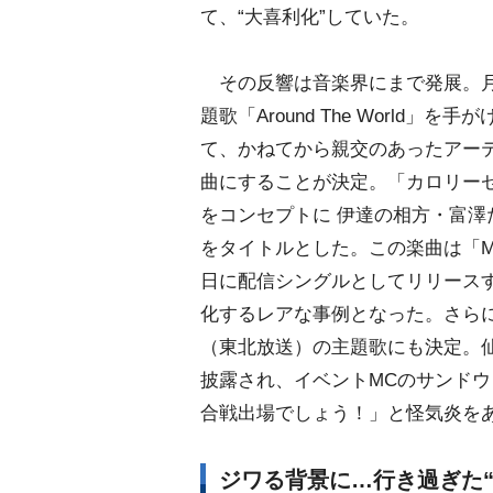
て、“大喜利化”していた。
その反響は音楽界にまで発展。月9
題歌「Around The Worl
て、かねてから親交のあったアーティ
曲にすることが決定。「カロリーゼ
をコンセプトに 伊達の相方・富
をタイトルとした。この楽曲は「MON
日に配信シングルとしてリリース
化するレアな事例となった。さら
（東北放送）の主題歌にも決定。仙
披露され、イベントMCのサンド
合戦出場でしょう！」と怪気炎を
ジワる背景に…行き過ぎた