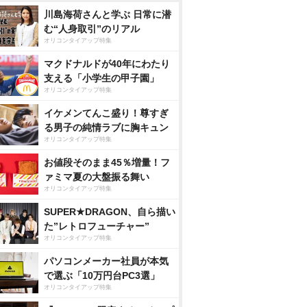
川島海荷さんと学ぶ 日常に潜
む“人身取引”のリアル
オリコンタイアップ特集
マクドナルドが40年にわたり
支える「小学生の甲子園」
オリコンタイアップ特集
イケメンてんこ盛り！尊すぎ
る男子の純情ラブに胸キュン
オリコンタイアップ特集
お値段そのまま45％増量！フ
ァミマ夏の大盤振る舞い
オリコンタイアップ特集
SUPER★DRAGON、自ら描い
た”レトロフューチャー”
オリコンタイアップ特集
パソコンメーカー社員が本気
で選ぶ「10万円台PC3選」
オリコンタイアップ特集