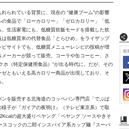
られている背景に、現在の “健康ブーム”の影響
ルの食品で「ローカロリー」「ゼロカロリー」「低
る。生活家電にも、低糖質炊飯モードを搭載した炊
瓶は低糖質米の代替食品「とらひめ」をライザップ
シピサイトでも、低糖質メニューレシピの投稿が増
最
各メーカーが競って販売。コーラや缶コーヒー、さ
クホ（特定保健用食品）”が出る時代に。だが、その
ーゼともいえる高カロリー商品が出現しており、そ
る。
ンを販売する北海道のコッペパン専門店「でぶぱ
の様子が『ガイアの夜明け』（テレビ東京系）で取
2Kcalの超大盛りペヤング「ペヤング ソースやきそ
、エースコックの二郎インスパイア系カップ麺『スーパ