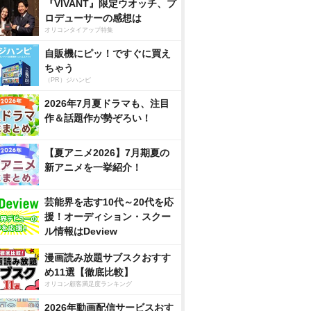
『VIVANT』限定ウオッチ、プ
ロデューサーの感想は
オリコンタイアップ特集
自販機にピッ！ですぐに買え
ちゃう
（PR）ジハンピ
2026年7月夏ドラマも、注目
作＆話題作が勢ぞろい！
【夏アニメ2026】7月期夏の
新アニメを一挙紹介！
芸能界を志す10代～20代を応
援！オーディション・スクー
ル情報はDeview
漫画読み放題サブスクおすす
め11選【徹底比較】
オリコン顧客満足度ランキング
2026年動画配信サービスおす