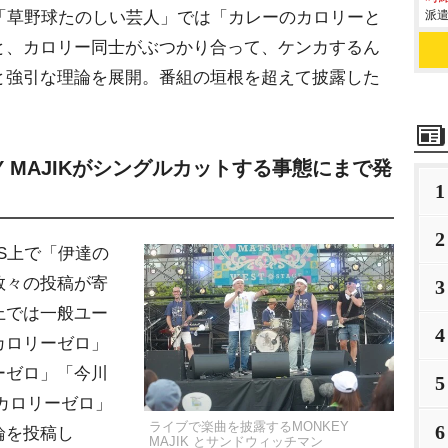
派遣
「草野球たのしい芸人」では「カレーのカロリーと
と、カロリー同士がぶつかり合って、ケンカするん
と強引な理論を展開。番組の垣根を超えて披露した
Y MAJIKがシングルカットする事態にまで発
1
2
S上で「伊達の
数々の投稿が寄
3
上では一般ユー
4
カロリーゼロ」
ーゼロ」「今川
5
らカロリーゼロ」
ライブで楽曲を披露するMONKEY
6
論を投稿し
MAJIK とサンドウィッチマン