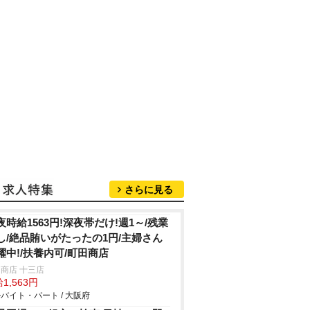
さらに見る
夜時給1563円!深夜帯だけ!週1～/残業
し/絶品賄いがたったの1円/主婦さん
躍中!/扶養内可/町田商店
商店 十三店
1,563円
バイト・パート / 大阪府