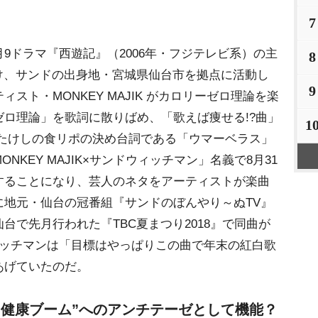
7
ドラマ『西遊記』（2006年・フジテレビ系）の主
8
d」を手がけ、サンドの出身地・宮城県仙台市を拠点に活動し
9
スト・MONKEY MAJIK がカロリーゼロ理論を楽
ロ理論」を歌詞に散りばめ、「歌えば痩せる!?曲」
1
澤たけしの食リポの決め台詞である「ウマーベラス」
KEY MAJIK×サンドウィッチマン」名義で8月31
することになり、芸人のネタをアーティストが楽曲
に地元・仙台の冠番組『サンドのぼんやり～ぬTV』
台で先月行われた『TBC夏まつり2018』で同曲が
ウッチマンは「目標はやっぱりこの曲で年末の紅白歌
あげていたのだ。
“健康ブーム”へのアンチテーゼとして機能？