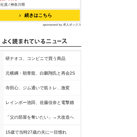
社員 / 神奈川県
続きはこちら
sponsored by 求人ボックス
研ナオコ、コンビニで買う商品
元横綱・朝青龍、白鵬翔氏と再会2S
寺田心、ジム通いで筋トレ…激変
レインボー池田、佐藤佳奈と電撃婚
「父の部屋を奪いたい」→大改造へ
15歳で当時27歳の夫に一目惚れ