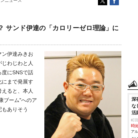
コンニュース
？ サンド伊達の「カロリーゼロ理論」に
マン伊達みきお
がじわじわと人
度にSNSで話
化にまで発展す
考えると、本人
深
康ブーム”へのア
な
配もありそう
活
町田
時給
アル