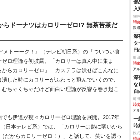
部
入
mo
時給
らドーナツはカロリーゼロ!? 無茶苦茶だ
派遣
深
タ
円
の『アメトーーク！』（テレビ朝日系）の「ついつい食
町田
ーゼロ理論を初披露。「カロリーは真ん中に集ま
時給
アル
るからカロリーゼロ」「カステラは潰せばこんなに
深
（潰した時にカロリーがふわっと飛んでいくので、
な
、むちゃくちゃだけど面白い理論が反響を巻き起こ
自
町田
時給
アル
も伊達が度々カロリーゼロ理論を展開。2017年
一
時
07』（日本テレビ系）では、「カロリーは熱に弱いから
株
う（だからカロリーゼロ！）」と話して、笑いを誘っ
時給