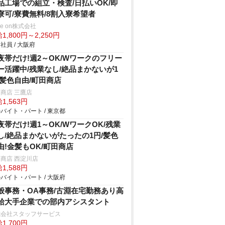
品工場での組立・検査/日払いOK/即
寮可/寮費無料/8割入寮希望者
ve on株式会社
1,800円～2,250円
社員 / 大阪府
夜帯だけ!週2～OK/Wワークのフリー
ー活躍中/残業なし/絶品まかないが1
/髪色自由/町田商店
商店 三鷹店
1,563円
バイト・パート / 東京都
夜帯だけ!週1～OK/WワークOK/残業
し/絶品まかないがたったの1円/髪色
由!金髪もOK/町田商店
商店 西淀川店
1,588円
バイト・パート / 大阪府
般事務・OA事務/古淵在宅勤務あり高
給大手企業での部内アシスタント
式会社スタッフサービス
1,700円