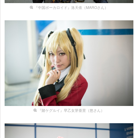
『中国ボーカロイド』洛天依（MAROさん）
『賭ケグルイ』早乙女芽亜里（悠さん）