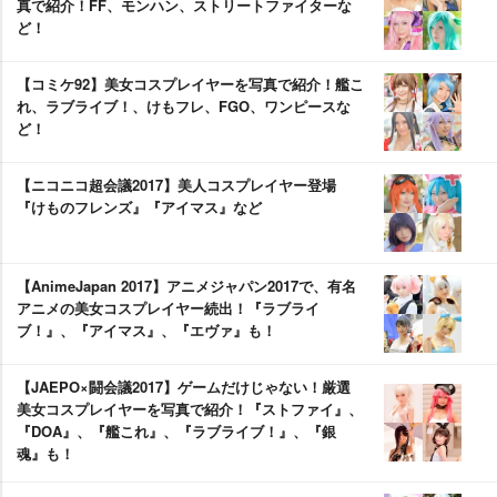
真で紹介！FF、モンハン、ストリートファイターな
ど！
【コミケ92】美女コスプレイヤーを写真で紹介！艦こ
れ、ラブライブ！、けもフレ、FGO、ワンピースな
ど！
【ニコニコ超会議2017】美人コスプレイヤー登場
『けものフレンズ』『アイマス』など
【AnimeJapan 2017】アニメジャパン2017で、有名
アニメの美女コスプレイヤー続出！『ラブライ
ブ！』、『アイマス』、『エヴァ』も！
【JAEPO×闘会議2017】ゲームだけじゃない！厳選
美女コスプレイヤーを写真で紹介！『ストファイ』、
『DOA』、『艦これ』、『ラブライブ！』、『銀
魂』も！