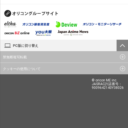
PC版に切り替え
禁無断複写転載
クッキーの使用について
© oricon ME inc.
JASRAC許諾番号：
9009642140Y38026