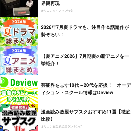
界観再現
オリコンタイアップ特集
2026年7月夏ドラマも、注目作＆話題作が
勢ぞろい！
【夏アニメ2026】7月期夏の新アニメを一
挙紹介！
芸能界を志す10代～20代を応援！ オーデ
ィション・スクール情報はDeview
漫画読み放題サブスクおすすめ11選【徹底
比較】
オリコン顧客満足度ランキング