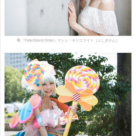
『Fate/Grand Order』マシュ・キリエライト（ふしぎさん）