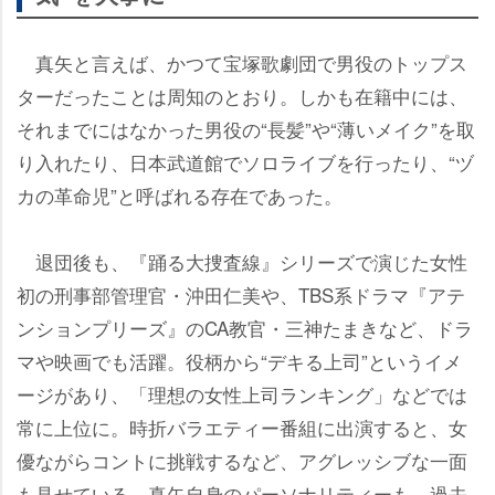
真矢と言えば、かつて宝塚歌劇団で男役のトップス
ターだったことは周知のとおり。しかも在籍中には、
それまでにはなかった男役の“長髪”や“薄いメイク”を取
り入れたり、日本武道館でソロライブを行ったり、“ヅ
カの革命児”と呼ばれる存在であった。
退団後も、『踊る大捜査線』シリーズで演じた女性
初の刑事部管理官・沖田仁美や、TBS系ドラマ『アテ
ンションプリーズ』のCA教官・三神たまきなど、ドラ
マや映画でも活躍。役柄から“デキる上司”というイメ
ージがあり、「理想の女性上司ランキング」などでは
常に上位に。時折バラエティー番組に出演すると、女
優ながらコントに挑戦するなど、アグレッシブな一面
も見せている。真矢自身のパーソナリティーも、過去