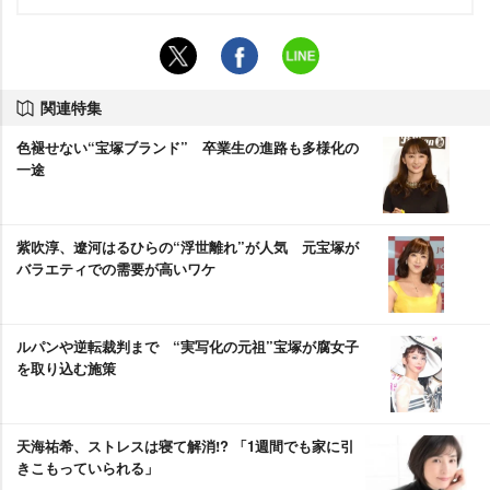
関連特集
色褪せない“宝塚ブランド” 卒業生の進路も多様化の
一途
紫吹淳、遼河はるひらの“浮世離れ”が人気 元宝塚が
バラエティでの需要が高いワケ
ルパンや逆転裁判まで “実写化の元祖”宝塚が腐女子
を取り込む施策
天海祐希、ストレスは寝て解消!? 「1週間でも家に引
きこもっていられる」