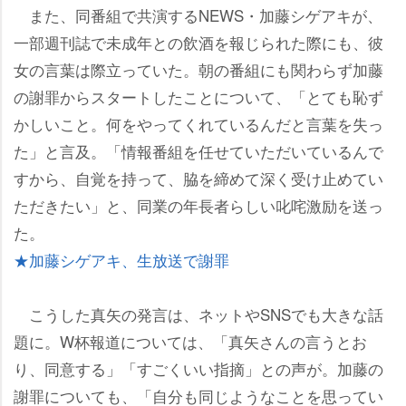
また、同番組で共演するNEWS・加藤シゲアキが、
一部週刊誌で未成年との飲酒を報じられた際にも、彼
女の言葉は際立っていた。朝の番組にも関わらず加藤
の謝罪からスタートしたことについて、「とても恥ず
かしいこと。何をやってくれているんだと言葉を失っ
た」と言及。「情報番組を任せていただいているんで
すから、自覚を持って、脇を締めて深く受け止めてい
ただきたい」と、同業の年長者らしい叱咤激励を送っ
た。
★加藤シゲアキ、生放送で謝罪
こうした真矢の発言は、ネットやSNSでも大きな話
題に。W杯報道については、「真矢さんの言うとお
り、同意する」「すごくいい指摘」との声が。加藤の
謝罪についても、「自分も同じようなことを思ってい