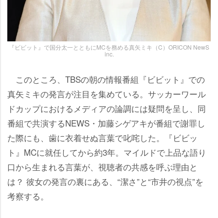
『ビビット』で国分太一とともにMCを務める真矢ミキ（C）ORICON NewS
inc.
このところ、TBSの朝の情報番組『ビビット』での
真矢ミキの発言が注目を集めている。サッカーワール
ドカップにおけるメディアの論調には疑問を呈し、同
番組で共演するNEWS・加藤シゲアキが番組で謝罪し
た際にも、歯に衣着せぬ言葉で叱咤した。『ビビッ
ト』MCに就任してから約3年。マイルドで上品な語り
口から生まれる言葉が、視聴者の共感を呼ぶ理由と
は？ 彼女の発言の裏にある、“潔さ”と“市井の視点”を
考察する。