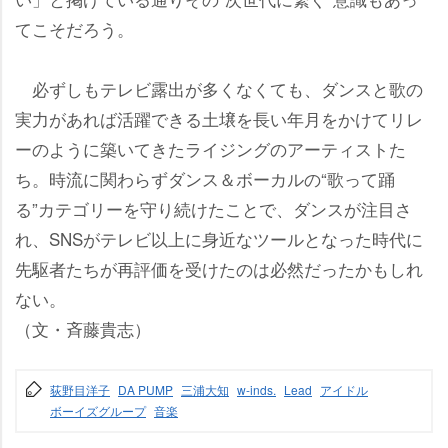
てこそだろう。
必ずしもテレビ露出が多くなくても、ダンスと歌の
実力があれば活躍できる土壌を長い年月をかけてリレ
ーのように築いてきたライジングのアーティストた
ち。時流に関わらずダンス＆ボーカルの“歌って踊
る”カテゴリーを守り続けたことで、ダンスが注目さ
れ、SNSがテレビ以上に身近なツールとなった時代に
先駆者たちが再評価を受けたのは必然だったかもしれ
ない。
（文・斉藤貴志）
荻野目洋子
DA PUMP
三浦大知
w-inds.
Lead
アイドル
ボーイズグループ
音楽