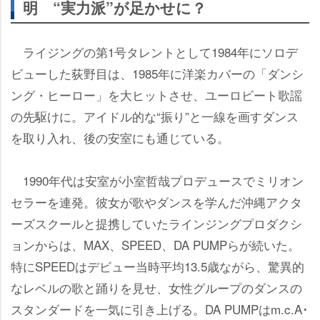
明 “実力派”が足かせに？
ライジングの第1号タレントとして1984年にソロデ
ビューした荻野目は、1985年に洋楽カバーの「ダンシ
ング・ヒーロー」を大ヒットさせ、ユーロビート歌謡
の先駆けに。アイドル的な“振り”と一線を画すダンス
を取り入れ、後の安室にも通じている。
1990年代は安室が小室哲哉プロデュースでミリオン
セラーを連発。彼女が歌やダンスを学んだ沖縄アクタ
ーズスクールと提携していたラインジングプロダクシ
ョンからは、MAX、SPEED、DA PUMPらが続いた。
特にSPEEDはデビュー当時平均13.5歳ながら、驚異的
なレベルの歌と踊りを見せ、女性グループのダンスの
スタンダードを一気に引き上げる。DA PUMPはm.c.A･