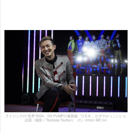
ライジングの“長男”ISSA、DA PUMPの最新曲「U.S.A.」がダサかっこいいと
話題（撮影／Tsubasa Tsutsui）（C）oricon ME inc.