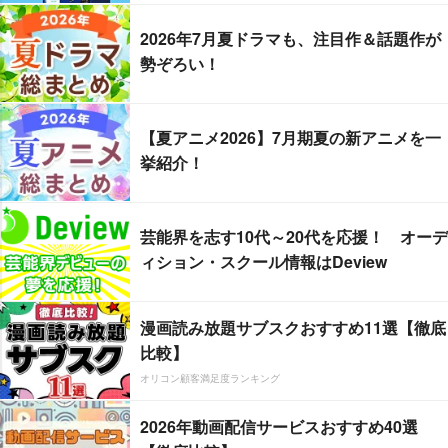
2026年7月夏ドラマも、注目作＆話題作が
勢ぞろい！
【夏アニメ2026】7月期夏の新アニメを一
挙紹介！
芸能界を志す10代～20代を応援！ オーデ
ィション・スクール情報はDeview
漫画読み放題サブスクおすすめ11選【徹底
比較】
オリコン顧客満足度ランキング
2026年動画配信サービスおすすめ40選