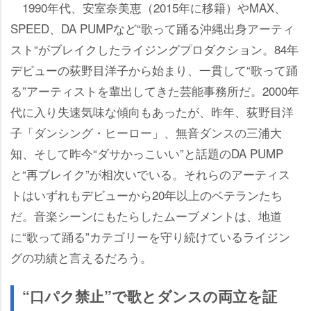
1990年代、安室奈美恵（2015年に移籍）やMAX、
SPEED、DA PUMPなど“歌って踊る沖縄出身アーティ
スト“がブレイクしたライジングプロダクション。84年
デビューの荻野目洋子から始まり、一貫して“歌って踊
る”アーティストを輩出してきた芸能事務所だ。2000年
代に入り失速気味な傾向もあったが、昨年、荻野目洋
子「ダンシング・ヒーロー」、無音ダンスの三浦大
知、そして昨今“ダサかっこいい”と話題のDA PUMP
と“再ブレイク”が相次いでいる。それらのアーティス
トはいずれもデビューから20年以上のベテランたち
だ。音楽シーンにもたらしたムーブメントは、地道
に“歌って踊る”カテゴリーを守り続けているライジン
グの功績と言えるだろう。
“口パク禁止”で歌とダンスの両立を証