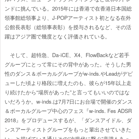
ンドに挑んでいる。2015年には香港で在香港日本国総
領事館総領事より、J-POPアーティスト初となる在外
公館長表彰（総領事表彰）を授与されるなど、その活
躍はアジア圏で幾度となく評価されている。
そして、超特急、Da-iCE、X4、FlowBackなど若手
グループにとって常にその背中があった。そうした男
性のダンス＆ボーカルグループがw-inds.やLeadがデビ
ューした頃より格段に増えたのも、彼らが15年以上走
り続けたから“場所があった”と言ってもいいのではな
いだろうか。w-inds.は7月7日にお台場で開催のダンス
＆ボーカルグループ中心のフェス『w-inds. Fes ADSR
2018』をプロデュースするが、「ダンスアイドル、ダ
ンスアーティストグループをもっと輩出させていきた
い」と掲げている通りその“次世代に繋ぐ”意識もあっ