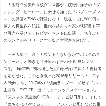
大阪府立登美丘高校ダンス部が、荻野目洋子の「ダ
ンシング・ヒーロー」に乗せて踊った「バブリーダン
ス」の動画がSNSで話題になり、現在までに5800万を
越える再生数を記録。世代を越えて本家の荻野目も再
び脚光を浴びてテレビやイベントに出演し、16年ぶり
のシングルもリリースするなど大躍進を遂げた。
三浦大知も、音もカウントもないなかでバックのダ
ンサーたちと動きを寸分違わず合わせる“無音ダン
ス”は、昨年末に初出場した紅白歌合戦で多くの視聴者
を驚かせた。このとき歌った2016年リリースの「Cry
＆Fight」や、2017年の『仮面ライダーエグゼイド』の
主題歌「EXCITE」は『ミュージックステーション』
『関ジャム 完全燃SHOW』（テレビ朝日系）、そして
『めちゃ×2イケてるッ！』（フジテレビ系）などの番