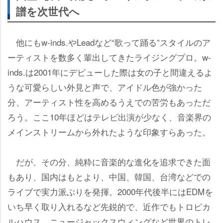
譜を次世代へ
他にもw-inds.やLeadなど“歌って踊る”スタイルのア
ーティストを数多く輩出してきたライジングプロ。w-
inds.は2001年にデビューした際は女の子と間違えるよ
うな可愛らしい外見と声で、アイドル色が強かった
分、アーティスト性を高めるうえでの苦労もあっただ
ろう。ここ10年ほどはテレビ出演が少なく、音楽界の
メインストリームから外れたような印象すらあった。
だが、その分、純粋に音楽的な進化を追求できた面
もあり、国内はもとより、中国、韓国、台湾などでの
ライブで実力派ぶりを発揮。2000年代後半にはEDMを
いち早く取り入れるなど先鋭的で、近作でもトロピカ
ルハウス、ニュージャックスウィングなど世界のトレ