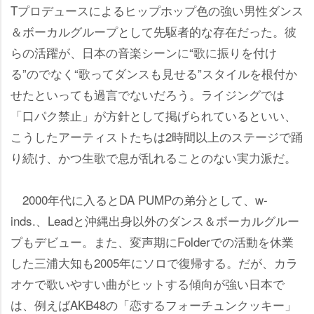
Tプロデュースによるヒップホップ色の強い男性ダンス
＆ボーカルグループとして先駆者的な存在だった。彼
らの活躍が、日本の音楽シーンに“歌に振りを付け
る”のでなく“歌ってダンスも見せる”スタイルを根付か
せたといっても過言でないだろう。ライジングでは
「口パク禁止」が方針として掲げられているといい、
こうしたアーティストたちは2時間以上のステージで踊
り続け、かつ生歌で息が乱れることのない実力派だ。
2000年代に入るとDA PUMPの弟分として、w-
inds.、Leadと沖縄出身以外のダンス＆ボーカルグルー
プもデビュー。また、変声期にFolderでの活動を休業
した三浦大知も2005年にソロで復帰する。だが、カラ
オケで歌いやすい曲がヒットする傾向が強い日本で
は、例えばAKB48の「恋するフォーチュンクッキー」