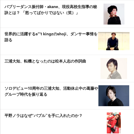
バブリーダンス振付師・akane、現役高校生指導の秘
訣とは？ 「怒ってばかりではない（笑）」
世界的に活躍するs**t kingzのshoji、ダンサー事情を
語る
三浦大知、転機となったのは松本人志の作詞曲
ソロデビュー10周年の三浦大知、活動休止中の葛藤
グループ時代を振り返る
平野ノラはなぜ“バブル”を手に入れたのか？