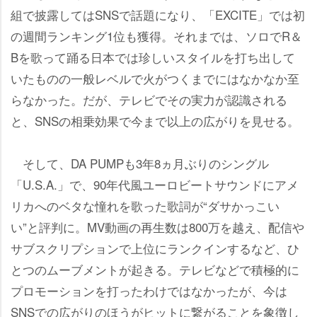
組で披露してはSNSで話題になり、「EXCITE」では初
の週間ランキング1位も獲得。それまでは、ソロでR＆
Bを歌って踊る日本では珍しいスタイルを打ち出して
いたものの一般レベルで火がつくまでにはなかなか至
らなかった。だが、テレビでその実力が認識される
と、SNSの相乗効果で今まで以上の広がりを見せる。
そして、DA PUMPも3年8ヵ月ぶりのシングル
「U.S.A.」で、90年代風ユーロビートサウンドにアメ
リカへのベタな憧れを歌った歌詞が“ダサかっこい
い”と評判に。MV動画の再生数は800万を越え、配信
サブスクリプションで上位にランクインするなど、ひ
とつのムーブメントが起きる。テレビなどで積極的に
プロモーションを打ったわけではなかったが、今は
SNSでの広がりのほうがヒットに繋がることを象徴し