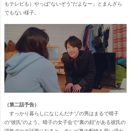
もテレビも）やっぱ“ないぞう”だよなー」とまんざら
でもない様子。
（第二話予告）
すっかり暮らしになじんだナゾの男はまるで晴子
の“彼氏”のよう。晴子の女子会で“裏の顔”がある彼氏の
浮気グセの話題になると、テレビ裏の配線を思い浮か