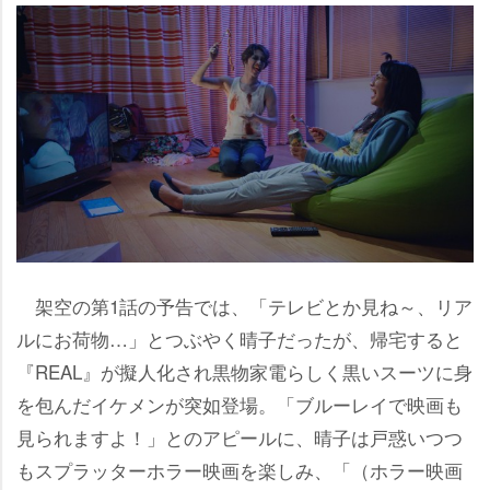
架空の第1話の予告では、「テレビとか見ね～、リア
ルにお荷物…」とつぶやく晴子だったが、帰宅すると
『REAL』が擬人化され黒物家電らしく黒いスーツに身
を包んだイケメンが突如登場。「ブルーレイで映画も
見られますよ！」とのアピールに、晴子は戸惑いつつ
もスプラッターホラー映画を楽しみ、「（ホラー映画