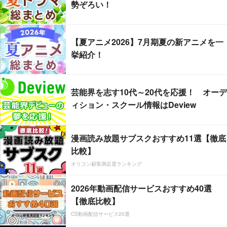
勢ぞろい！
【夏アニメ2026】7月期夏の新アニメを一
挙紹介！
芸能界を志す10代～20代を応援！ オーデ
ィション・スクール情報はDeview
漫画読み放題サブスクおすすめ11選【徹底
比較】
オリコン顧客満足度ランキング
2026年動画配信サービスおすすめ40選
【徹底比較】
CS動画配信サービス20選