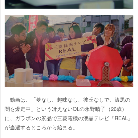
動画は、「夢なし、趣味なし、彼氏なしで、漆黒の
闇を爆走中」という冴えないOLの永野晴子（26歳）
に、ガラポンの景品で三菱電機の液晶テレビ『REAL』
が当選するところから始まる。