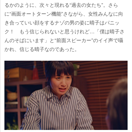
るかのように、次々と現れる“過去の女たち”。さら
に“画面オートターン機能”さながら、女性みんなに向
き合っていい顔をするナゾの男の姿に晴子はパニッ
ク！ もう信じられないと思うけれど…「僕は晴子さ
んのそばにいます」と“前面スピーカー”のイイ声で囁
かれ、信じる晴子なのであった。