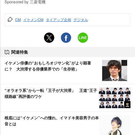
Sponsored by 三菱電機
CM
イケメンCM
タイアップ企画
デジタル
関連特集
イケメン俳優の“おもしろオジサン化”がより顕著
に？ 大渋滞する俳優業界での「生存術」
“オラオラ系”から一転「王子が大渋滞」 王道“王子
様路線”再評価のワケ
根底には“イケメン”への憧れ、イマドキ美容男子の本
音とは