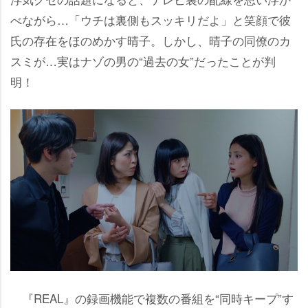
べながら…「ウチは裏側もスッキリだよ」と笑顔で彼
氏の存在をほのめかす晴子。しかし、晴子の同僚のカ
スミが…実はナゾの男の“過去の女”だったことが判
明！
『REAL』の録画機能で複数の番組を“同時キープ”す