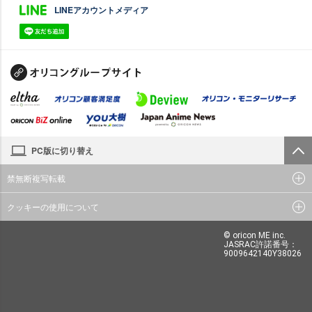
LINEアカウントメディア
PC版に切り替え
禁無断複写転載
クッキーの使用について
© oricon ME inc.
JASRAC許諾番号：
9009642140Y38026