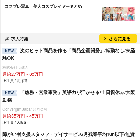
コスプレ写真 美人コスプレイヤーまとめ
求人特集
さらに見る
次のヒット商品を作る「商品企画開発」/転勤なし/未経
NEW
験OK
株式会社つぼ八
月給27万円～38万円
正社員 / 北海道
「総務・営業事務」英語力が活かせる/土日祝休み/大阪
NEW
勤務
Convergint Japan合同会社
月給35万円～45万円
正社員 / 大阪府
障がい者支援スタッフ・デイサービス/月残業平均10h以下/無資