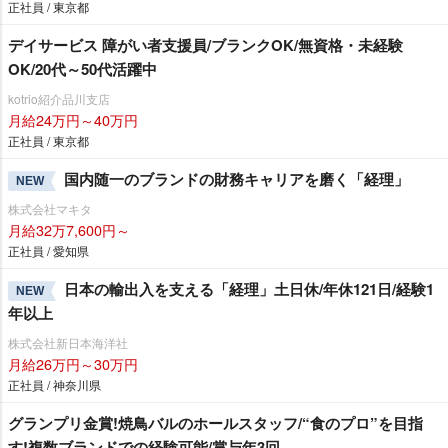
正社員 / 東京都
デイサービス 障がい者支援員/ブランクOK/無資格・未経験
OK/20代～50代活躍中
kotrio紹介品川支店
月給24万円～40万円
正社員 / 東京都
国内随一のブランドの財務キャリアを磨く「経理」
NEW
株式会社マキタ
月給32万7,600円～
正社員 / 愛知県
日本の輸出入を支える「経理」土日休/年休121日/経験1
NEW
年以上
株式会社新日本海洋社
月給26万円～30万円
正社員 / 神奈川県
グランプリ金賞!焼鳥バルのホールスタッフ/“食のプロ”を目指
す!複数ブランドでの経験可能/賞与年3回