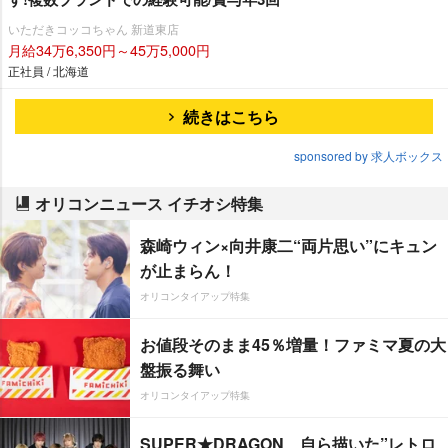
いただきコッコちゃん 新道東店
月給34万6,350円～45万5,000円
正社員 / 北海道
続きはこちら
sponsored by 求人ボックス
オリコンニュース イチオシ特集
森崎ウィン×向井康二“両片思い”にキュン
が止まらん！
オリコンタイアップ特集
お値段そのまま45％増量！ファミマ夏の大
盤振る舞い
オリコンタイアップ特集
SUPER★DRAGON、自ら描いた”レトロ