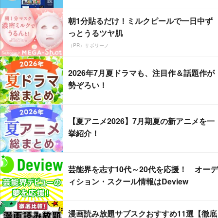
朝1分貼るだけ！ミルクピールで一日中ず
っとうるツヤ肌
（PR）サボリーノ
2026年7月夏ドラマも、注目作＆話題作が
勢ぞろい！
【夏アニメ2026】7月期夏の新アニメを一
挙紹介！
芸能界を志す10代～20代を応援！ オーデ
ィション・スクール情報はDeview
漫画読み放題サブスクおすすめ11選【徹底