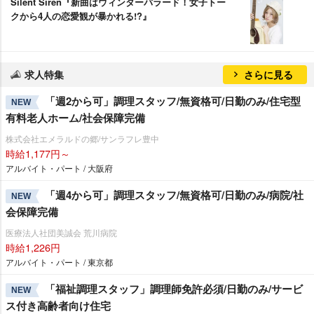
Silent Siren『新曲はウィンターバラード！女子トー
クから4人の恋愛観が暴かれる!?』
求人特集
さらに見る
「週2から可」調理スタッフ/無資格可/日勤のみ/住宅型
NEW
有料老人ホーム/社会保障完備
株式会社エメラルドの郷/サンラフレ豊中
時給1,177円～
アルバイト・パート / 大阪府
「週4から可」調理スタッフ/無資格可/日勤のみ/病院/社
NEW
会保障完備
医療法人社団美誠会 荒川病院
時給1,226円
アルバイト・パート / 東京都
「福祉調理スタッフ」調理師免許必須/日勤のみ/サービ
NEW
ス付き高齢者向け住宅