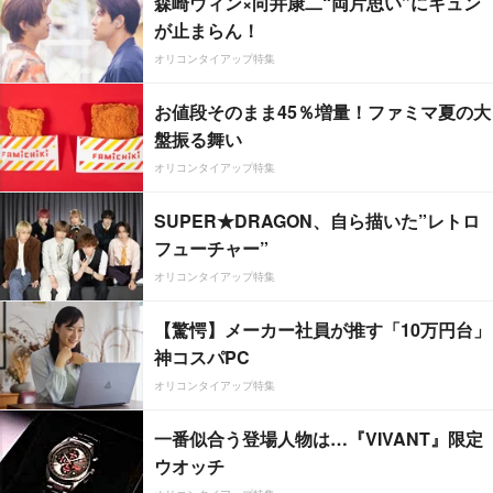
森崎ウィン×向井康二“両片思い”にキュン
が止まらん！
オリコンタイアップ特集
お値段そのまま45％増量！ファミマ夏の大
盤振る舞い
オリコンタイアップ特集
SUPER★DRAGON、自ら描いた”レトロ
フューチャー”
オリコンタイアップ特集
【驚愕】メーカー社員が推す「10万円台」
神コスパPC
オリコンタイアップ特集
一番似合う登場人物は…『VIVANT』限定
ウオッチ