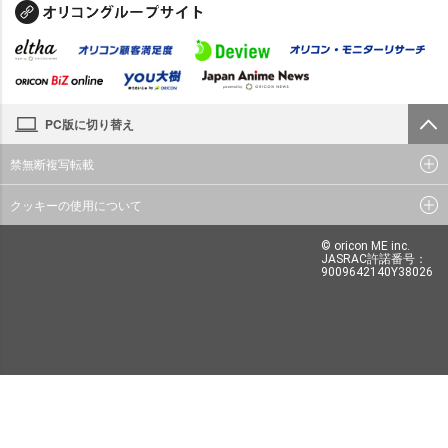
PC版に切り替え
禁無断複写転載
クッキーの使用について
© oricon ME inc.
JASRAC許諾番号：
9009642140Y38026