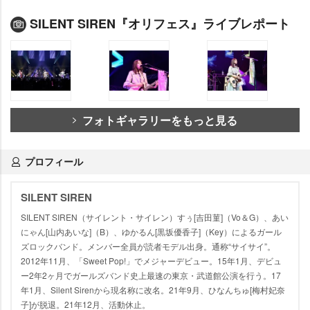
SILENT SIREN『オリフェス』ライブレポート
フォトギャラリーをもっと見る
プロフィール
SILENT SIREN
SILENT SIREN（サイレント・サイレン）すぅ[吉田菫]（Vo＆G）、あい
にゃん[山内あいな]（B）、ゆかるん[黒坂優香子]（Key）によるガール
ズロックバンド。メンバー全員が読者モデル出身。通称“サイサイ”。
2012年11月、「Sweet Pop!」でメジャーデビュー。15年1月、デビュ
ー2年2ヶ月でガールズバンド史上最速の東京・武道館公演を行う。17
年1月、Silent Sirenから現名称に改名。21年9月、ひなんちゅ[梅村妃奈
子]が脱退。21年12月、活動休止。