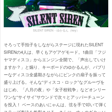
SILENT SIREN・ゆかるん（key）
そろって手拍子をしながらステージに現れたSILENT
SIRENの4人は、早くもアゲアゲモード。1曲目「フジ
ヤマディスコ」からエンジン全開で、「声出していけ
ますか？」と煽り、キーボードのゆかるんが、バブリ
ーなディスコ全盛期さながらにピンクの扇子を振って
盛り上げる。そんな“ディスコ・ロック”なグルーヴを
はじめ、「八月の夜」や「女子校戦争」などオンリー
ワンな“サイサイ”サウンドで次々とアッパーチューン
を投入！ ベースのあいにゃんは、弦を手で叩いて弾く
スラップ奏法を炸裂させる。さらに、すぅのギターソ