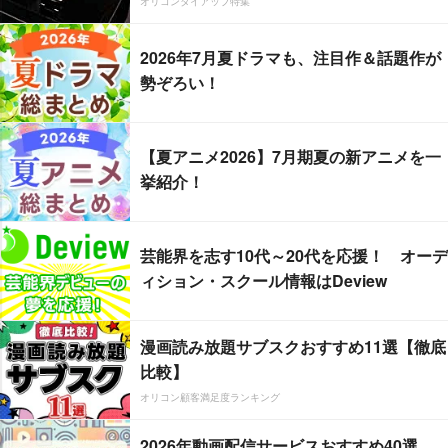
オリコンタイアップ特集
2026年7月夏ドラマも、注目作＆話題作が
勢ぞろい！
【夏アニメ2026】7月期夏の新アニメを一
挙紹介！
芸能界を志す10代～20代を応援！ オーデ
ィション・スクール情報はDeview
漫画読み放題サブスクおすすめ11選【徹底
比較】
オリコン顧客満足度ランキング
2026年動画配信サービスおすすめ40選