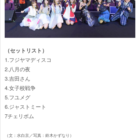
（セットリスト）
1.フジヤマディスコ
2.八月の夜
3.吉田さん
4.女子校戦争
5.フユメグ
6.ジャストミート
7チェリボム
（文：水白京／写真：鈴木かずなり）