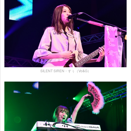
SILENT SIREN・すぅ（Vo&G）