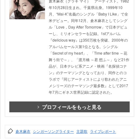
倉木麻衣（クラキ マイ） アーティスト。1982
年10月28日生まれ、千葉県出身。1999年10
月、“Mai-K”名義のシングル「Baby I Like」で全
米デビュー。同年12月、倉木麻衣としてシング
ル「Love，Day After Tomorrow」で日本デビュ
ーし、ミリオンセラーを記録。1stアルバム
『delicious way』は350万枚を突破、2000年の
アルバムセールス第1位となる。シングル
「Secret of my heart」、「Time after time ～花
舞う街で～」、「渡月橋 ～君 想ふ～」など21作
品が、日本テレビ系アニメ・映画『名探偵コナ
ン』のテーマソングとなっており、同作とのコ
ラボで『同じアーティストにより歌われたアニ
メシリーズのテーマソング最多数』として2017
年7月にギネス世界記録に認定された。
プロフィールをもっと見る
倉木麻衣
シンガーソングライター
主題歌
ライブレポート