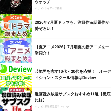
ウオッチ
オリコンタイアップ特集
2026年7月夏ドラマも、注目作＆話題作が
勢ぞろい！
【夏アニメ2026】7月期夏の新アニメを一
挙紹介！
芸能界を志す10代～20代を応援！ オーデ
ィション・スクール情報はDeview
漫画読み放題サブスクおすすめ11選【徹底
比較】
オリコン顧客満足度ランキング