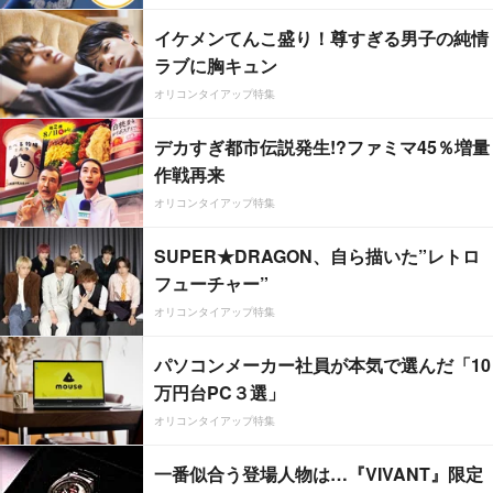
イケメンてんこ盛り！尊すぎる男子の純情
ラブに胸キュン
オリコンタイアップ特集
デカすぎ都市伝説発生!?ファミマ45％増量
作戦再来
オリコンタイアップ特集
SUPER★DRAGON、自ら描いた”レトロ
フューチャー”
オリコンタイアップ特集
パソコンメーカー社員が本気で選んだ「10
万円台PC３選」
オリコンタイアップ特集
一番似合う登場人物は…『VIVANT』限定