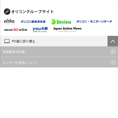
PC版に切り替え
禁無断複写転載
クッキーの使用について
© oricon ME inc.
JASRAC許諾番号：
9009642140Y38026