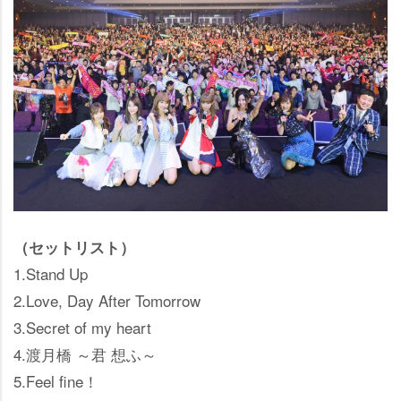
（セットリスト）
1.Stand Up
2.Love, Day After Tomorrow
3.Secret of my heart
4.渡月橋 ～君 想ふ～
5.Feel fine！