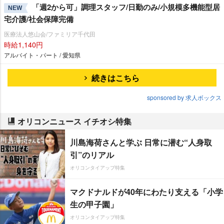
「週2から可」調理スタッフ/日勤のみ/小規模多機能型居
NEW
宅介護/社会保障完備
医療法人悠山会/ファミリア千代田
時給1,140円
アルバイト・パート / 愛知県
続きはこちら
sponsored by 求人ボックス
オリコンニュース イチオシ特集
川島海荷さんと学ぶ 日常に潜む“人身取
引”のリアル
オリコンタイアップ特集
マクドナルドが40年にわたり支える「小学
生の甲子園」
オリコンタイアップ特集