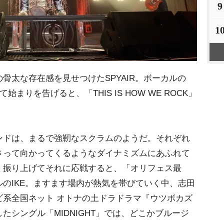
9
1
太な存在感を見せつけたSPYAIR。ボーカルの
まりを告げると、「THIS IS HOW WE ROCK」
ドは、まるで強靭なスクラムのようだ。それぞれ
さって向かってくるようなダイナミズムにあふれて
く振り上げてそれに応戦すると、「オリフェス最
のIKE。ますます場内が熱気を帯びていく中、志田
ビ系全国ネット オトナの土ドラドラマ『ウツボカズ
たシングル「MIDNIGHT」では、どこかブルージ