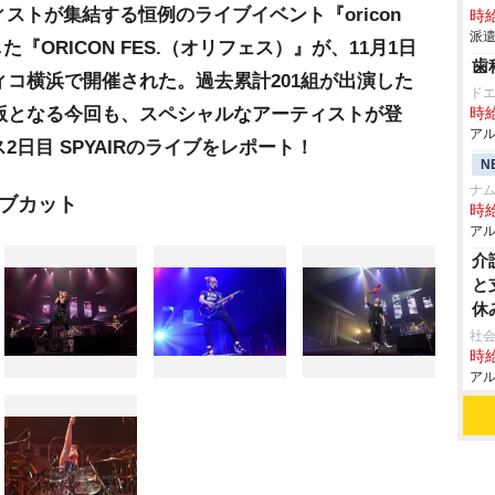
トが集結する恒例のライブイベント『oricon
時給
派遣
念した『ORICON FES.（オリフェス）』が、11月1日
歯
ィコ横浜で開催された。過去累計201組が出演した
ド
n′』の特別版となる今回も、スペシャルなアーティストが登
時給
アル
日目 SPYAIRのライブをレポート！
N
ナ
イブカット
時給
アル
介
と
休
社会
時給
アル