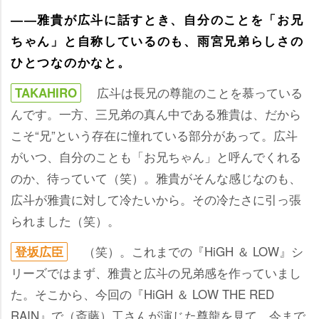
――雅貴が広斗に話すとき、自分のことを「お兄
ちゃん」と自称しているのも、雨宮兄弟らしさの
ひとつなのかなと。
広斗は長兄の尊龍のことを慕っている
TAKAHIRO
んです。一方、三兄弟の真ん中である雅貴は、だから
こそ“兄”という存在に憧れている部分があって。広斗
がいつ、自分のことも「お兄ちゃん」と呼んでくれる
のか、待っていて（笑）。雅貴がそんな感じなのも、
広斗が雅貴に対して冷たいから。その冷たさに引っ張
られました（笑）。
（笑）。これまでの『HiGH ＆ LOW』シ
登坂広臣
リーズではまず、雅貴と広斗の兄弟感を作っていまし
た。そこから、今回の『HiGH ＆ LOW THE RED
RAIN』で（斎藤）工さんが演じた尊龍を見て、今まで