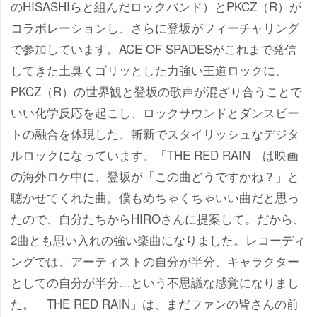
のHISASHIらと組んだロックバンド）とPKCZ（R）が
コラボレーションし、さらに登坂がフィーチャリング
で参加しています。ACE OF SPADESがこれまで発信
してきた土臭くゴリッとした力強い王道ロックに、
PKCZ（R）の世界観と登坂の歌声が混ざり合うことで
いい化学反応を起こし、ロックサウンドとダンスビー
トの融合を体現した、斬新でスタイリッシュなデジタ
ルロックになっています。「THE RED RAIN」は映画
の海外ロケ中に、登坂が「この曲どうですかね？」と
聴かせてくれた曲。僕もめちゃくちゃいい曲だと思っ
たので、自分たちからHIROさんに提案して。だから、
2曲とも思い入れの強い楽曲になりました。レコーディ
ングでは、アーティストの自分が半分、キャラクター
としての自分が半分…という不思議な感覚になりまし
た。「THE RED RAIN」は、まだファンの皆さんの前