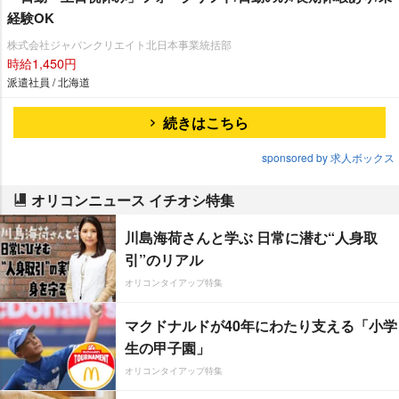
経験OK
株式会社ジャパンクリエイト北日本事業統括部
時給1,450円
派遣社員 / 北海道
続きはこちら
sponsored by 求人ボックス
オリコンニュース イチオシ特集
川島海荷さんと学ぶ 日常に潜む“人身取
引”のリアル
オリコンタイアップ特集
マクドナルドが40年にわたり支える「小学
生の甲子園」
オリコンタイアップ特集