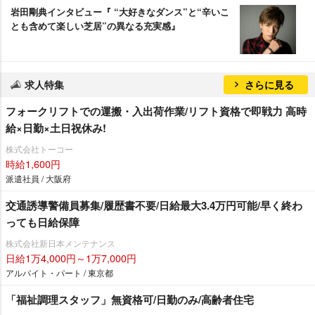
田剛典インタビュー『 “大好きなダンス”と“辛いこ
とも含めて楽しい芝居”の異なる充実感』
求人特集
さらに見る
フォークリフトでの運搬・入出荷作業/リフト資格で即戦力 高時
給×日勤×土日祝休み!
株式会社トーコー
時給1,600円
派遣社員 / 大阪府
交通誘導警備員募集/履歴書不要/日給最大3.4万円可能/早く終わ
っても日給保障
株式会社新日本メンテナンス
日給1万4,000円～1万7,000円
アルバイト・パート / 東京都
「福祉調理スタッフ」無資格可/日勤のみ/高齢者住宅