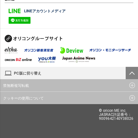
LINEアカウントメディア
PC版に切り替え
禁無断複写転載
クッキーの使用について
© oricon ME inc.
JASRAC許諾番号：
9009642140Y38026