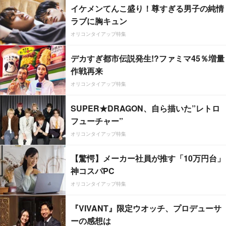
イケメンてんこ盛り！尊すぎる男子の純情
ラブに胸キュン
オリコンタイアップ特集
デカすぎ都市伝説発生!?ファミマ45％増量
作戦再来
オリコンタイアップ特集
SUPER★DRAGON、自ら描いた”レトロ
フューチャー”
オリコンタイアップ特集
【驚愕】メーカー社員が推す「10万円台」
神コスパPC
オリコンタイアップ特集
『VIVANT』限定ウオッチ、プロデューサ
ーの感想は