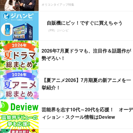
オリコンタイアップ特集
自販機にピッ！ですぐに買えちゃう
（PR）ジハンピ
2026年7月夏ドラマも、注目作＆話題作が
勢ぞろい！
【夏アニメ2026】7月期夏の新アニメを一
挙紹介！
芸能界を志す10代～20代を応援！ オーデ
ィション・スクール情報はDeview