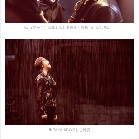
（左から）斎藤工演じる尊龍と登坂広臣演じる広斗
TAKAHIRO演じる雅貴