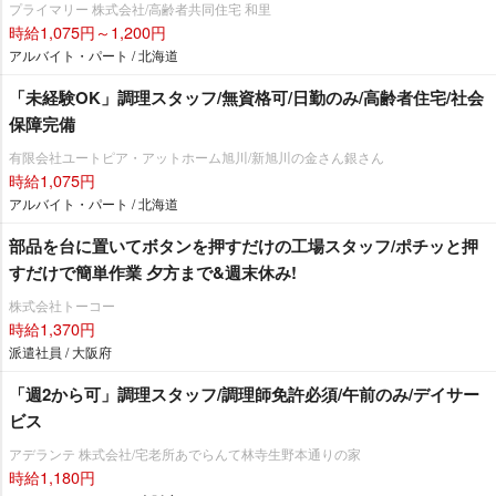
プライマリー 株式会社/高齢者共同住宅 和里
時給1,075円～1,200円
アルバイト・パート / 北海道
「未経験OK」調理スタッフ/無資格可/日勤のみ/高齢者住宅/社会
保障完備
有限会社ユートピア・アットホーム旭川/新旭川の金さん銀さん
時給1,075円
アルバイト・パート / 北海道
部品を台に置いてボタンを押すだけの工場スタッフ/ポチッと押
すだけで簡単作業 夕方まで&週末休み!
株式会社トーコー
時給1,370円
派遣社員 / 大阪府
「週2から可」調理スタッフ/調理師免許必須/午前のみ/デイサー
ビス
アデランテ 株式会社/宅老所あでらんて林寺生野本通りの家
時給1,180円