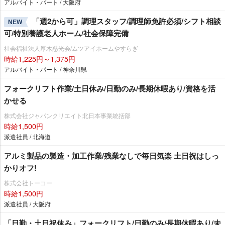
アルバイト・パート / 大阪府
「週2から可」調理スタッフ/調理師免許必須/シフト相談
NEW
可/特別養護老人ホーム/社会保障完備
社会福祉法人厚木慈光会/ムツアイホームやすらぎ
時給1,225円～1,375円
アルバイト・パート / 神奈川県
フォークリフト作業/土日休み/日勤のみ/長期休暇あり/資格を活
かせる
株式会社ジャパンクリエイト北日本事業統括部
時給1,500円
派遣社員 / 北海道
アルミ製品の製造・加工作業/残業なしで毎日気楽 土日祝はしっ
かりオフ!
株式会社トーコー
時給1,500円
派遣社員 / 大阪府
「日勤・土日祝休み」フォークリフト/日勤のみ/長期休暇あり/未