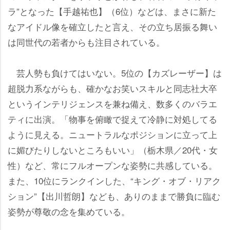
ラ”となった【手越祐也】（6位）などは、まさに新た
なアイドル像を確立したと言え、その立ち居振る舞い
は同世代の若者からも注目されている。
芸人勢も負けてはいない。5位の【カズレーザー】は
超脱力系ながらも、確かなお笑いスキルと同志社大卒
というインテリジェンスを兼ね備え、数多くのバラエ
ティに出演。「物事を俯瞰で捉えて冷静に対処してる
ように見える。ニュートラルなポジションに立って上
に媚びたりしないところもいい」（栃木県／20代・女
性）など、常にフルオープンな姿勢に共感している。
また、10位にランクインした、“キング・オブ・リアク
ション”【出川哲朗】なども、ありのままで勝負に臨む
姿勢が尊敬の念を集めている。