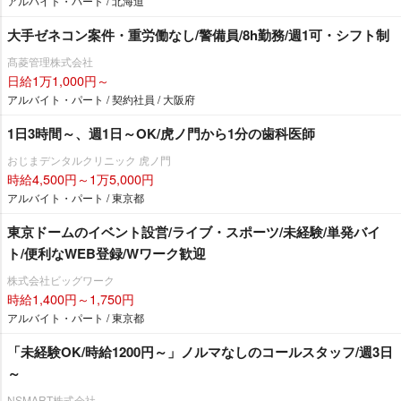
アルバイト・パート / 北海道
大手ゼネコン案件・重労働なし/警備員/8h勤務/週1可・シフト制
髙菱管理株式会社
日給1万1,000円～
アルバイト・パート / 契約社員 / 大阪府
1日3時間～、週1日～OK/虎ノ門から1分の歯科医師
おじまデンタルクリニック 虎ノ門
時給4,500円～1万5,000円
アルバイト・パート / 東京都
東京ドームのイベント設営/ライブ・スポーツ/未経験/単発バイ
ト/便利なWEB登録/Wワーク歓迎
株式会社ビッグワーク
時給1,400円～1,750円
アルバイト・パート / 東京都
「未経験OK/時給1200円～」ノルマなしのコールスタッフ/週3日
～
NSMART株式会社