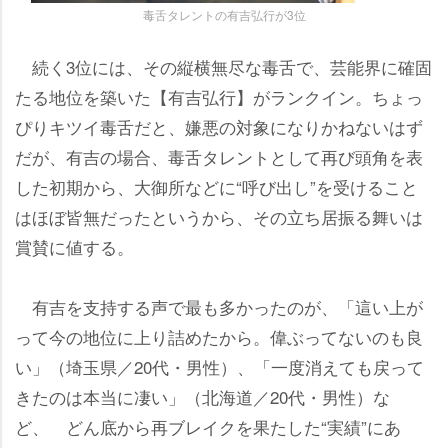
毒舌タレントの有吉弘行が3位
続く3位には、その縦横無尽な毒舌で、芸能界に確固
たる地位を築いた【有吉弘行】がランクイン。ちょっ
ぴりキツイ毒舌だと、嫌悪の対象になりかねないはず
だが、有吉の場合、毒舌タレントとして再び頭角を表
した初期から、大御所などに“呼び出し”を受けること
はほぼ皆無だったというから、その立ち居振る舞いは
賞賛に値する。
有吉を支持する声で最も多かったのが、「這い上が
って今の地位に上り詰めたから。偉ぶってないのも良
い」（埼玉県／20代・男性）、「一度消えても戻って
きたのは本当に凄い」（北海道／20代・男性）な
ど、 どん底から再ブレイクを果たした“実績”にあ