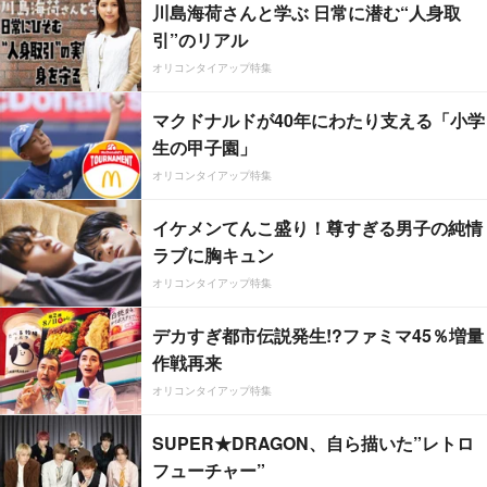
川島海荷さんと学ぶ 日常に潜む“人身取
引”のリアル
オリコンタイアップ特集
マクドナルドが40年にわたり支える「小学
生の甲子園」
オリコンタイアップ特集
イケメンてんこ盛り！尊すぎる男子の純情
ラブに胸キュン
オリコンタイアップ特集
デカすぎ都市伝説発生!?ファミマ45％増量
作戦再来
オリコンタイアップ特集
SUPER★DRAGON、自ら描いた”レトロ
フューチャー”