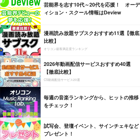
芸能界を志す10代～20代を応援！ オーデ
ィション・スクール情報はDeview
漫画読み放題サブスクおすすめ11選【徹底
比較】
オリコン顧客満足度ランキング
2026年動画配信サービスおすすめ40選
【徹底比較】
CS動画配信サービス20選
毎週の音楽ランキングから、ヒットの推移
をチェック！
試写会、登壇イベント、サインチェキなど
プレゼント！