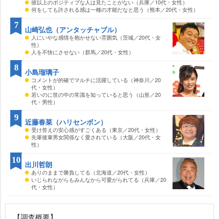
彼以上のポジティブな人は見たことがない（兵庫／10代・女性）
何をしても許される感は一種の才能だなと思う（熊本／20代・女性）
7
山崎弘也（アンタッチャブル）
人にいやな感情を抱かせない雰囲気（茨城／20代・女
性）
人を不快にさせない（群馬／20代・女性）
8
小島瑠璃子
コメントが的確でマルチに活躍している（神奈川／20
代・女性）
若いのに世の中の常識を知っていると思う（山形／20
代・男性）
9
近藤春菜（ハリセンボン）
受け答えの安心感がすごくある（東京／20代・女性）
先輩後輩男女関係なく愛されている（大阪／20代・女
性）
10
出川哲朗
ありのままで勝負してる（北海道／20代・女性）
いじられながらもみんなから可愛がられてる（兵庫／20
代・女性）
【調査概要】