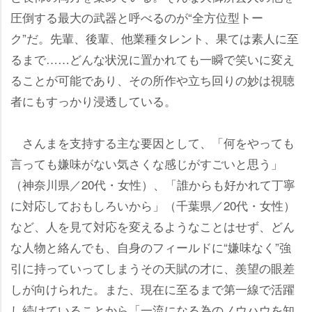
圧倒する最大の武器と呼べるのが“全方位型トー
ク”だ。先輩、後輩、他業種タレント、果ては素人に至
るまで……どんな状況に置かれても一瞬で笑いに変え
ることが可能であり、その所作や立ち回りの妙は視聴
者にもすっかり浸透している。
さんまを支持する主な要因として、「何をやっても
言っても嫌味がない気さくな感じがすごいと思う」
（神奈川県／20代・女性）、「誰からも好かれて丁寧
に対応しておもしろいから」（千葉県／20代・女性）
など、人を見て対応を変えるようなことはせず、どん
な人物と絡んでも、自身のフィールドに“嫌味なく”強
引に持っていってしまうその天賦の才に、羨望の眼差
しが向けられた。また、現在に至るまで第一線で活躍
し続けていることから「一流になる為のノウハウを知