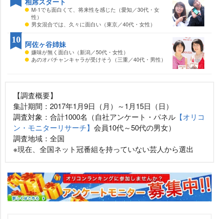
相席スタート
M-1でも面白くて、将来性を感じた（愛知／30代・女
性）
男女混合では、久々に面白い（東京／40代・女性）
10
阿佐ヶ谷姉妹
嫌味が無く面白い（新潟／50代・女性）
あのオバチャンキャラが受けそう（三重／40代・男性）
【調査概要】
集計期間：2017年1月9日（月）～1月15日（日）
調査対象：合計1000名（自社アンケート・パネル
【オリコ
ン・モニターリサーチ】
会員10代～50代の男女）
調査地域：全国
※現在、全国ネット冠番組を持っていない芸人から選出