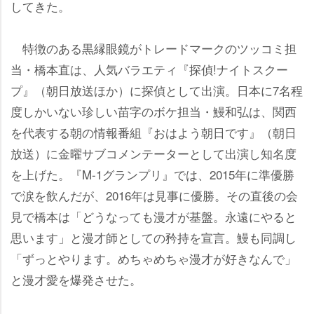
してきた。
特徴のある黒縁眼鏡がトレードマークのツッコミ担
当・橋本直は、人気バラエティ『探偵!ナイトスクー
プ』（朝日放送ほか）に探偵として出演。日本に7名程
度しかいない珍しい苗字のボケ担当・鰻和弘は、関西
を代表する朝の情報番組『おはよう朝日です』（朝日
放送）に金曜サブコメンテーターとして出演し知名度
を上げた。『M-1グランプリ』では、2015年に準優勝
で涙を飲んだが、2016年は見事に優勝。その直後の会
見で橋本は「どうなっても漫才が基盤。永遠にやると
思います」と漫才師としての矜持を宣言。鰻も同調し
「ずっとやります。めちゃめちゃ漫才が好きなんで」
と漫才愛を爆発させた。