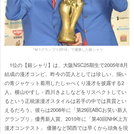
『M-1グランプリ2016』で優勝した銀シャリ
1位の【銀シャリ】は、大阪NSC25期生で2005年8月
結成の漫才コンビ。昨今の芸人としては珍しい、揃い
の青ジャケット着用したしゃべくり漫才を披露する2
人。横山やすし・西川きよしなどをリスペクトしてい
るという正統派漫才スタイルは若手の中では異質とい
えるだろう。彼らは2008年に「第29回ABCお笑い新人
グランプリ」優秀新人賞、2010年に「第40回NHK上方
漫才コンテスト」 優勝など関西では早くから頭角を現