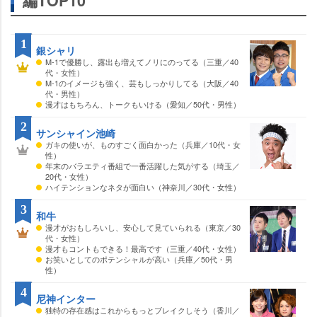
編TOP10
1
銀シャリ
M-1で優勝し、露出も増えてノリにのってる（三重／40
代・女性）
M-1のイメージも強く、芸もしっかりしてる（大阪／40
代・男性）
漫才はもちろん、トークもいける（愛知／50代・男性）
2
サンシャイン池崎
ガキの使いが、ものすごく面白かった（兵庫／10代・女
性）
年末のバラエティ番組で一番活躍した気がする（埼玉／
20代・女性）
ハイテンションなネタが面白い（神奈川／30代・女性）
3
和牛
漫才がおもしろいし、安心して見ていられる（東京／30
代・女性）
漫才もコントもできる！最高です（三重／40代・女性）
お笑いとしてのポテンシャルが高い（兵庫／50代・男
性）
4
尼神インター
独特の存在感はこれからもっとブレイクしそう（香川／