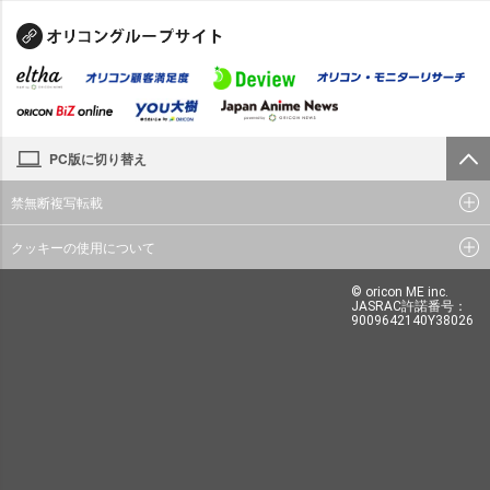
PC版に切り替え
禁無断複写転載
クッキーの使用について
© oricon ME inc.
JASRAC許諾番号：
9009642140Y38026