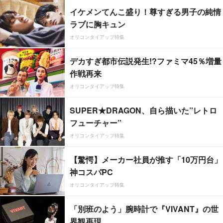
イケメンてんこ盛り！尊すぎる男子の純情
ラブに胸キュン
オリコンタイアップ特集
デカすぎ都市伝説発生!?ファミマ45％増量
作戦再来
オリコンタイアップ特集
SUPER★DRAGON、自ら描いた”レトロ
フューチャー”
オリコンタイアップ特集
【驚愕】メーカー社員が推す「10万円台」
神コスパPC
オリコンタイアップ特集
「別班のよう」腕時計で『VIVANT』の世
界観再現