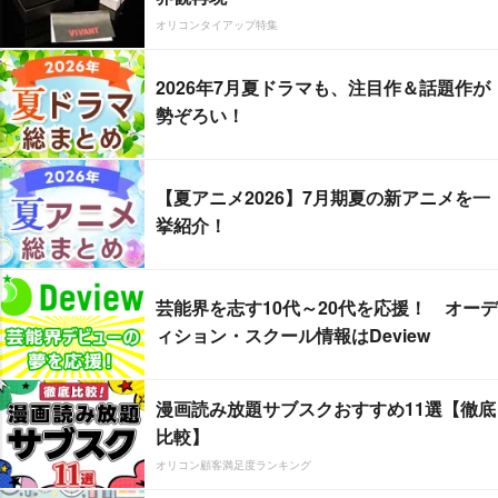
オリコンタイアップ特集
2026年7月夏ドラマも、注目作＆話題作が
勢ぞろい！
【夏アニメ2026】7月期夏の新アニメを一
挙紹介！
芸能界を志す10代～20代を応援！ オーデ
ィション・スクール情報はDeview
漫画読み放題サブスクおすすめ11選【徹底
比較】
オリコン顧客満足度ランキング