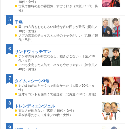
40代・女性）
古風で独特のあの雰囲気、すごく好き（大阪／10代・男
性）
5
千鳥
岡山の方言もおもしろい独特な言い回しが最高（岡山／
10代・女性）
ノブの言葉のチョイスと大悟のキャラがいい（兵庫／30
代・男性）
6
サンドウィッチマン
テンポの良さが癖になるし、飽きがこない（千葉／10
代・女性）
いつも安定した人気で、ネタも分かりやすい（神奈川／
40代・男性）
7
タイムマシーン3号
ものまねがめちゃくちゃ面白かった（大阪／30代・女
性）
漫才もコントも面白くて芸達者（北海道／30代・男性）
8
トレンディエンジェル
面白さが飽きない（広島／10代・女性）
芸が多彩だから（東京／20代・女性）
9