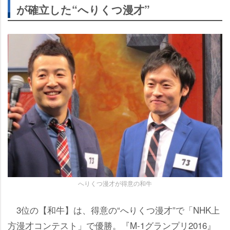
が確立した“へりくつ漫才”
へりくつ漫才が得意の和牛
3位の【和牛】は、得意の“へりくつ漫才”で「NHK上
方漫才コンテスト」で優勝。『M-1グランプリ2016』