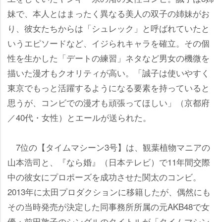
妹で、本人とはまったく異なる美人の双子の姉妹がお
り、彼女たちからは「シュレック」と呼ばれていたと
いうエピソードなど、イジられキャラを確立。その個
性を生かした「デートの練習」ネタなど男女の機微を
描いた漫才もクオリティが高い。「誠子は使いやすく
東京でもっと活躍するようになる要素を持っていると
思うが、コンビでの漫才も頑張ってほしい」（京都府
／40代・女性）とエールが送られた。
7位の【タイムマシーン3号】は、観葉植物マニアの
山本浩司と、『なら婚』（日本テレビ）で11年間交際
中の彼女にプロポーズを成功させた関太のコンビ。
2013年に太田プロダクションに移籍したが、偶然にも
その当時発売が決定した同事務所所属の元AKB48で女
優・前田敦子のシングルのタイトルが「タイムマシン