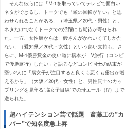
そんな彼らには「M-1を取っていてテレビで面白い
ネタができるし、トークでも『頭の回転が早い』と思
わせられることがある」（埼玉県／20代・男性）と、
ネタだけでなくトークでの活躍にも期待が寄せられ
た。一方、女性層からは「鰻さんがかわいくてしかた
ない」（愛知県／20代・女性）という熱い支持も。さ
らに、M-1優勝賞金の使い道に橋本が「V旅行（コンビ
で優勝旅行）したい」と語るなどコンビ同士の結束が
堅い2人に「腐女子が注目すると良くも悪くも露出が増
えるから」（大阪／20代・女性）と、男性同士のカッ
プリングを見守る“腐女子目線”での珍エール（!?）まで
送られた。
超ハイテンション芸で話題 斎藤工の”カ
バー”で知名度急上昇