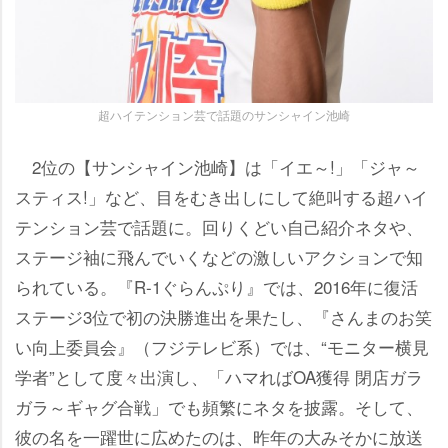
超ハイテンション芸で話題のサンシャイン池崎
2位の【サンシャイン池崎】は「イエ～!」「ジャ～
スティス!」など、目をむき出しにして絶叫する超ハイ
テンション芸で話題に。回りくどい自己紹介ネタや、
ステージ袖に飛んでいくなどの激しいアクションで知
られている。『R-1ぐらんぷり』では、2016年に復活
ステージ3位で初の決勝進出を果たし、『さんまのお笑
い向上委員会』（フジテレビ系）では、“モニター横見
学者”として度々出演し、「ハマればOA獲得 閉店ガラ
ガラ～ギャグ合戦」でも頻繁にネタを披露。そして、
彼の名を一躍世に広めたのは、昨年の大みそかに放送