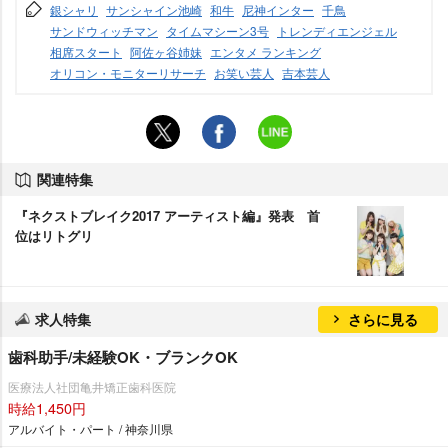
銀シャリ
サンシャイン池崎
和牛
尼神インター
千鳥
サンドウィッチマン
タイムマシーン3号
トレンディエンジェル
相席スタート
阿佐ヶ谷姉妹
エンタメ ランキング
オリコン・モニターリサーチ
お笑い芸人
吉本芸人
関連特集
『ネクストブレイク2017 アーティスト編』発表 首
位はリトグリ
求人特集
さらに見る
歯科助手/未経験OK・ブランクOK
医療法人社団亀井矯正歯科医院
時給1,450円
アルバイト・パート / 神奈川県