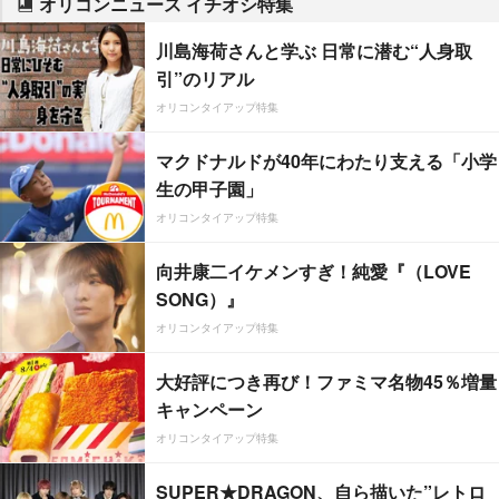
オリコンニュース イチオシ特集
川島海荷さんと学ぶ 日常に潜む“人身取
引”のリアル
オリコンタイアップ特集
マクドナルドが40年にわたり支える「小学
生の甲子園」
オリコンタイアップ特集
向井康二イケメンすぎ！純愛『（LOVE
SONG）』
オリコンタイアップ特集
大好評につき再び！ファミマ名物45％増量
キャンペーン
オリコンタイアップ特集
SUPER★DRAGON、自ら描いた”レトロ