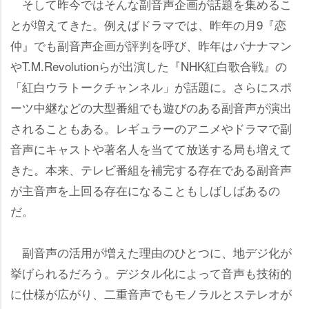
そして昨今ではそんな副音声企画が話題を集めるこ
とが増えてきた。例えばドラマでは、昨年の月9『恋
仲』でも副音声企画が評判を呼び、昨年はバナナマン
T.M.Revolutionらが出演した『NHK紅白歌合戦』の
「紅白ウラトークチャンネル」が話題に。さらにスポ
ーツ中継などの大型番組でも遊びのある副音声が演出
されることもある。レギュラーのアニメやドラマで副
音声にキャストや著名人を当てて放送する局も増えて
きた。本来、テレビ番組を補完する存在である副音声
が主音声を上回る存在になることもしばしばあるの
だ。
副音声の活用が増えた理由のひとつに、地デジ化が
挙げられるだろう。デジタル化によって音声も技術的
に仕様が広がり、二重音声でもモノラルとステレオが