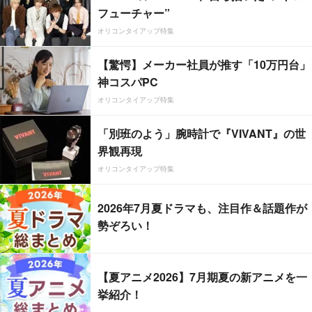
フューチャー”
オリコンタイアップ特集
【驚愕】メーカー社員が推す「10万円台」
神コスパPC
オリコンタイアップ特集
「別班のよう」腕時計で『VIVANT』の世
界観再現
オリコンタイアップ特集
2026年7月夏ドラマも、注目作＆話題作が
勢ぞろい！
【夏アニメ2026】7月期夏の新アニメを一
挙紹介！