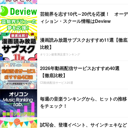
芸能界を志す10代～20代を応援！ オーデ
ィション・スクール情報はDeview
漫画読み放題サブスクおすすめ11選【徹底
比較】
オリコン顧客満足度ランキング
2026年動画配信サービスおすすめ40選
【徹底比較】
CS動画配信サービス20選
毎週の音楽ランキングから、ヒットの推移
をチェック！
試写会、登壇イベント、サインチェキなど