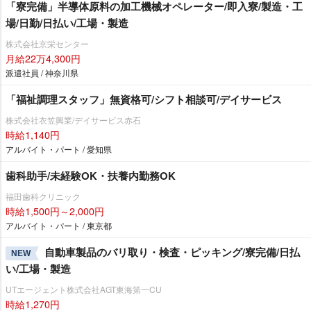
「寮完備」半導体原料の加工機械オペレーター/即入寮/製造・工
場/日勤/日払い/工場・製造
株式会社京栄センター
月給22万4,300円
派遣社員 / 神奈川県
「福祉調理スタッフ」無資格可/シフト相談可/デイサービス
株式会社衣笠興業/デイサービス赤石
時給1,140円
アルバイト・パート / 愛知県
歯科助手/未経験OK・扶養内勤務OK
福田歯科クリニック
時給1,500円～2,000円
アルバイト・パート / 東京都
自動車製品のバリ取り・検査・ピッキング/寮完備/日払
NEW
い/工場・製造
UTエージェント株式会社AGT東海第一CU
時給1,270円