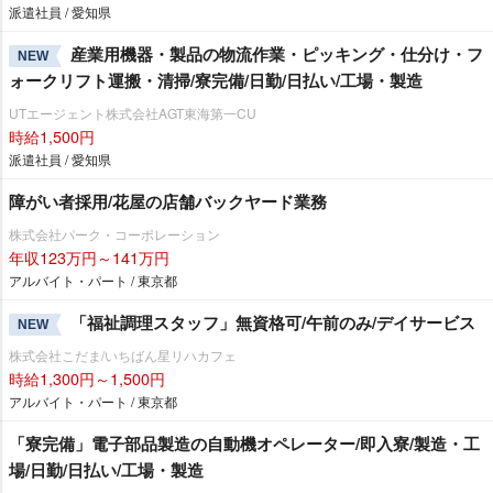
派遣社員 / 愛知県
産業用機器・製品の物流作業・ピッキング・仕分け・フ
NEW
ォークリフト運搬・清掃/寮完備/日勤/日払い/工場・製造
UTエージェント株式会社AGT東海第一CU
時給1,500円
派遣社員 / 愛知県
障がい者採用/花屋の店舗バックヤード業務
株式会社パーク・コーポレーション
年収123万円～141万円
アルバイト・パート / 東京都
「福祉調理スタッフ」無資格可/午前のみ/デイサービス
NEW
株式会社こだま/いちばん星リハカフェ
時給1,300円～1,500円
アルバイト・パート / 東京都
「寮完備」電子部品製造の自動機オペレーター/即入寮/製造・工
場/日勤/日払い/工場・製造