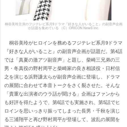
桐谷美玲主演のフジテレビ系月9ドラマ『好きな人がいること』の副音声企画
が話題を集めている （C）ORICON NewS inc.
桐谷美玲がヒロインを務めるフジテレビ系月9ドラマ
『好きな人がいること』の副音声企画が話題だ。第4話
では「真夏の激アツ副音声」と題し、柴崎三兄弟の三
男・冬真役の野村周平と柴崎家の良き相談役・日村信
之を演じる浜野謙太らが副音声企画に登場し、ドラマ
の展開に合わせて本音トークをさく裂させた。そんな
「貴重な出演者のウラ話が聞ける」企画はファンから
も好評を得たようで、第6話でも実施され、第5話でヒ
ロインを思いっきり振ってしまった長男・千秋を演じ
る三浦翔平と再び野村周平が登場して、波乱の展開を