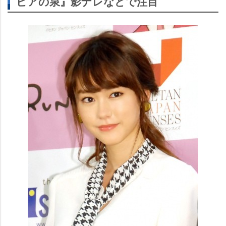
ビアの泉』影ナレなどで注目