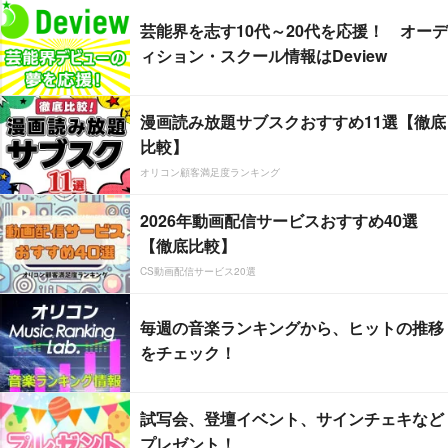
芸能界を志す10代～20代を応援！ オーデ
ィション・スクール情報はDeview
漫画読み放題サブスクおすすめ11選【徹底
比較】
オリコン顧客満足度ランキング
2026年動画配信サービスおすすめ40選
【徹底比較】
CS動画配信サービス20選
毎週の音楽ランキングから、ヒットの推移
をチェック！
試写会、登壇イベント、サインチェキなど
プレゼント！