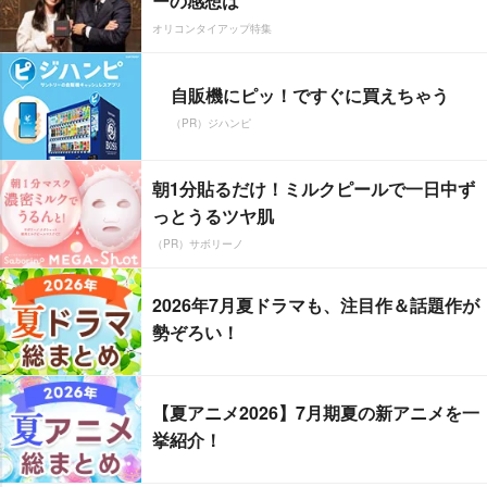
ーの感想は
オリコンタイアップ特集
自販機にピッ！ですぐに買えちゃう
（PR）ジハンピ
朝1分貼るだけ！ミルクピールで一日中ず
っとうるツヤ肌
（PR）サボリーノ
2026年7月夏ドラマも、注目作＆話題作が
勢ぞろい！
【夏アニメ2026】7月期夏の新アニメを一
挙紹介！