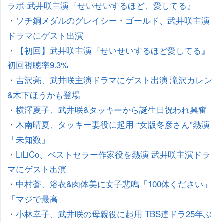
ラボ 武井咲主演『せいせいするほど、愛してる』
・
ソチ銅メダルのグレイシー・ゴールド、武井咲主演
ドラマにゲスト出演
・
【初回】武井咲主演『せいせいするほど愛してる』
初回視聴率9.3%
・
吉沢亮、武井咲主演ドラマにゲスト出演 滝沢カレン
&木下ほうかも登場
・
横澤夏子、武井咲&タッキーから誕生日祝われ興奮
・
木南晴夏、タッキー妻役に起用 “女版冬彦さん”熱演
「未知数」
・
LiLiCo、ベストセラー作家役を熱演 武井咲主演ドラ
マにゲスト出演
・
中村蒼、浴衣&肉体美に女子悲鳴「100体ください」
「マジで最高」
・
小林幸子、武井咲の母親役に起用 TBS連ドラ25年ぶ