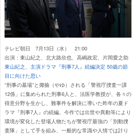
テレビ朝日 7月13日（水） 21:00
出演：東山紀之、北大路欣也、高嶋政宏、片岡愛之助
東山紀之、主演ドラマ『刑事7人』続編決定 50歳の節
目に向けた思い
“刑事の墓場”と揶揄（やゆ）される「警視庁捜査一課
12係」に集められた刑事6人と、法医学教授が、各々の
得意分野を生かし、難事件を解決に導いた昨年の夏ド
ラマ『刑事7人』の続編。今作では出世や異動等により
環境が変化した登場人物たちが警視庁最強の「別動捜
査隊」として手を組み、一般的な常識や人情では計り