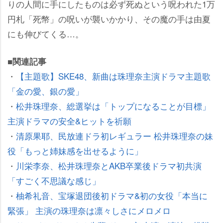
りの人間に手にしたものは必ず死ぬという呪われた1万
円札「死幣」の呪いが襲いかかり、その魔の手は由夏
にも伸びてくる…。
■関連記事
・
【主題歌】SKE48、新曲は珠理奈主演ドラマ主題歌
「金の愛、銀の愛」
・
松井珠理奈、総選挙は「トップになることが目標」
主演ドラマの安全&ヒットを祈願
・
清原果耶、民放連ドラ初レギュラー 松井珠理奈の妹
役「もっと姉妹感を出せるように」
・
川栄李奈、松井珠理奈とAKB卒業後ドラマ初共演
「すごく不思議な感じ」
・
柚希礼音、宝塚退団後初ドラマ&初の女役「本当に
緊張」 主演の珠理奈は凛々しさにメロメロ