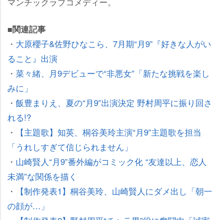
マンチックラブコメディー。
■関連記事
・
大原櫻子&佐野ひなこら、7月期“月9”『好きな人がい
ること』出演
・
菜々緒、月9デビューで“非悪女”「新たな挑戦を楽し
みに」
・
飯豊まりえ、夏の“月9”出演決定 野村周平に振り回さ
れる!?
・
【主題歌】知英、桐谷美玲主演“月9”主題歌を担当
「うれしすぎて信じられません」
・
山崎賢人“月9”番外編がコミック化 “友達以上、恋人
未満”な関係を描く
・
【制作発表1】桐谷美玲、山崎賢人にダメ出し「朝一
の顔が…」