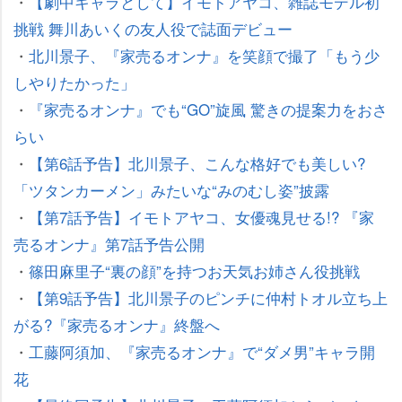
・
【劇中キャラとして】イモトアヤコ、雑誌モデル初
挑戦 舞川あいくの友人役で誌面デビュー
・
北川景子、『家売るオンナ』を笑顔で撮了「もう少
しやりたかった」
・
『家売るオンナ』でも“GO”旋風 驚きの提案力をおさ
らい
・
【第6話予告】北川景子、こんな格好でも美しい?
「ツタンカーメン」みたいな“みのむし姿”披露
・
【第7話予告】イモトアヤコ、女優魂見せる!? 『家
売るオンナ』第7話予告公開
・
篠田麻里子“裏の顔”を持つお天気お姉さん役挑戦
・
【第9話予告】北川景子のピンチに仲村トオル立ち上
がる?『家売るオンナ』終盤へ
・
工藤阿須加、『家売るオンナ』で“ダメ男”キャラ開
花