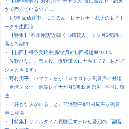
・
【制作発表2】野村周平“チャラ男”役に奮闘中「誠実
さで売っているので…」
・
月9初回放送中、にこるん・レナレナ・苑子の女子ト
ークを生配信
・
【特集】“不敗神話”が続く山崎賢人、フジ月9復調に
高まる期待
・
【初回】桐谷美玲主演の“月9”初回視聴率10.1%
・
佐野ひなこ、恋人役・浜野謙太にヤキモチ?「あとで
シメときます」
・
野村周平、ハマケンらが『スキコト』副音声に登場
・
台湾スター・池端レイナが月9初出演で涙「本当に感
激」
・
『好きな人がいること』三浦翔平&野村周平が副音
声に登場
・
【特集】リアルタイム視聴促すテレビ番組の「副音