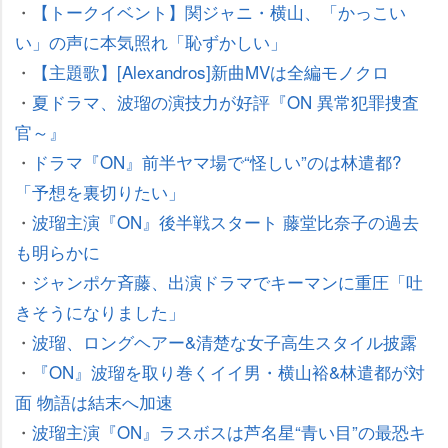
・
【トークイベント】関ジャニ・横山、「かっこい
い」の声に本気照れ「恥ずかしい」
・
【主題歌】[Alexandros]新曲MVは全編モノクロ
・
夏ドラマ、波瑠の演技力が好評『ON 異常犯罪捜査
官～』
・
ドラマ『ON』前半ヤマ場で“怪しい”のは林遣都?
「予想を裏切りたい」
・
波瑠主演『ON』後半戦スタート 藤堂比奈子の過去
も明らかに
・
ジャンポケ斉藤、出演ドラマでキーマンに重圧「吐
きそうになりました」
・
波瑠、ロングヘアー&清楚な女子高生スタイル披露
・
『ON』波瑠を取り巻くイイ男・横山裕&林遣都が対
面 物語は結末へ加速
・
波瑠主演『ON』ラスボスは芦名星“青い目”の最恐キ