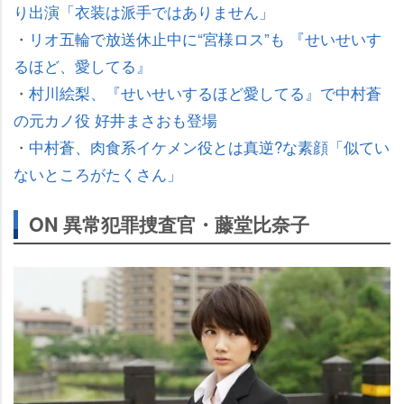
り出演「衣装は派手ではありません」
・
リオ五輪で放送休止中に“宮様ロス”も 『せいせいす
るほど、愛してる』
・
村川絵梨、『せいせいするほど愛してる』で中村蒼
の元カノ役 好井まさおも登場
・
中村蒼、肉食系イケメン役とは真逆?な素顔「似てい
ないところがたくさん」
ON 異常犯罪捜査官・藤堂比奈子