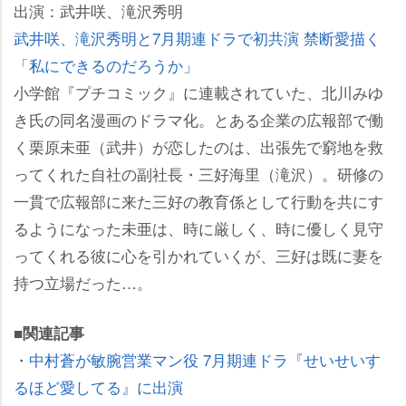
出演：武井咲、滝沢秀明
武井咲、滝沢秀明と7月期連ドラで初共演 禁断愛描く
「私にできるのだろうか」
小学館『プチコミック』に連載されていた、北川みゆ
き氏の同名漫画のドラマ化。とある企業の広報部で働
く栗原未亜（武井）が恋したのは、出張先で窮地を救
ってくれた自社の副社長・三好海里（滝沢）。研修の
一貫で広報部に来た三好の教育係として行動を共にす
るようになった未亜は、時に厳しく、時に優しく見守
ってくれる彼に心を引かれていくが、三好は既に妻を
持つ立場だった…。
■関連記事
・
中村蒼が敏腕営業マン役 7月期連ドラ『せいせいす
るほど愛してる』に出演