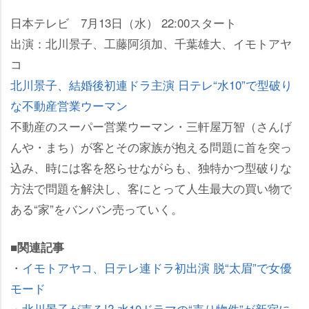
日本テレビ 7月13日（水） 22:00スタート
出演：北川景子、工藤阿須加、千葉雄大、イモトアヤ
コ
北川景子、結婚後初連ドラ主演 日テレ“水10”で型破り
な不動産営業ウーマン
不動産のスーパー営業ウーマン・三軒屋万智（さんげ
んや・まち）が客とその家族が抱える問題に首を突っ
込み、時には客を怒らせながらも、独特かつ型破りな
方法で問題を解決し、客にとって人生最大の買い物で
ある“家”をバンバン売っていく。
■関連記事
・
イモトアヤコ、日テレ連ドラ初出演 脱“太眉”で女優
モード
・
北川景子が売る!? 水10ドラマの“売り物件”が新宿に