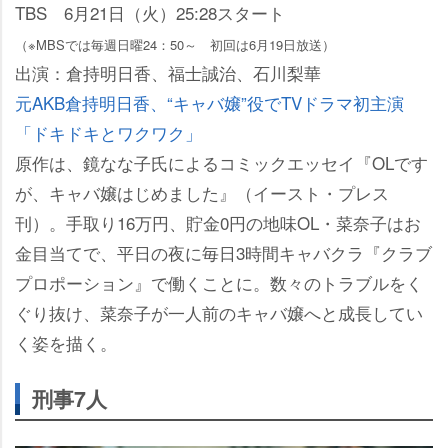
TBS 6月21日（火）25:28スタート
（※MBSでは毎週日曜24：50～ 初回は6月19日放送）
出演：倉持明日香、福士誠治、石川梨華
元AKB倉持明日香、“キャバ嬢”役でTVドラマ初主演
「ドキドキとワクワク」
原作は、鏡なな子氏によるコミックエッセイ『OLです
が、キャバ嬢はじめました』（イースト・プレス
刊）。手取り16万円、貯金0円の地味OL・菜奈子はお
金目当てで、平日の夜に毎日3時間キャバクラ『クラブ
プロポーション』で働くことに。数々のトラブルをく
ぐり抜け、菜奈子が一人前のキャバ嬢へと成長してい
く姿を描く。
刑事7人