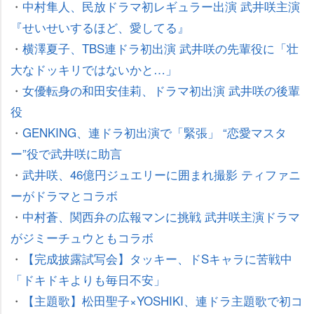
・
中村隼人、民放ドラマ初レギュラー出演 武井咲主演
『せいせいするほど、愛してる』
・
横澤夏子、TBS連ドラ初出演 武井咲の先輩役に「壮
大なドッキリではないかと…」
・
女優転身の和田安佳莉、ドラマ初出演 武井咲の後輩
役
・
GENKING、連ドラ初出演で「緊張」 “恋愛マスタ
ー”役で武井咲に助言
・
武井咲、46億円ジュエリーに囲まれ撮影 ティファニ
ーがドラマとコラボ
・
中村蒼、関西弁の広報マンに挑戦 武井咲主演ドラマ
がジミーチュウともコラボ
・
【完成披露試写会】タッキー、ドSキャラに苦戦中
「ドキドキよりも毎日不安」
・
【主題歌】松田聖子×YOSHIKI、連ドラ主題歌で初コ