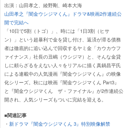
出演：山田孝之、綾野剛、崎本大海
山田孝之『闇金ウシジマくん』ドラマ&映画2作連続公
開で完結へ
「10日で5割（トゴ）」、時には「1日3割（ヒサ
ン）」という超暴利で金を貸し付け、返済が滞る債務
者は徹底的に追い込んで回収するヤミ金「カウカウフ
ァイナンス」社長の丑嶋（ウシジマ）と、そんな金貸
しに頼らざるをえない人々をリアルに描く真鍋昌平氏
による連載中の人気漫画『闇金ウシジマくん』の映像
化シリーズ。秋には映画『闇金ウシジマくん Part3』
と『闇金ウシジマくん ザ・ファイナル』が2作連続公
開され、人気シリーズもついに完結を迎える。
■関連記事
・
新ドラマ『闇金ウシジマくん 3』特別映像解禁