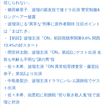
信じられない」
・
篠田麻里子、波瑠の親友役で連ドラ出演 警官制服&
ロングヘアー披露
・
波瑠演じる“異常な”刑事に原作者期待 注目ポイント
は「まばたき」
・
【初回】波瑠主演『ON』初回視聴率関東9.6% 関西
13.4%の好スタート
・
間宮祥太朗、波瑠主演『ON』第2話にゲスト出演 名
前も年齢も不明な“謎の男”役
・
佐々木希、波瑠主演『ON 異常犯罪捜査官・藤堂比
奈子』第3話より出演
・
中島亜梨沙、波瑠主演ドラマにバレエ講師役でゲス
ト出演
・
佐々木希、凶悪犯に初挑戦 “切り裂き殺人鬼”役で波
瑠と対決