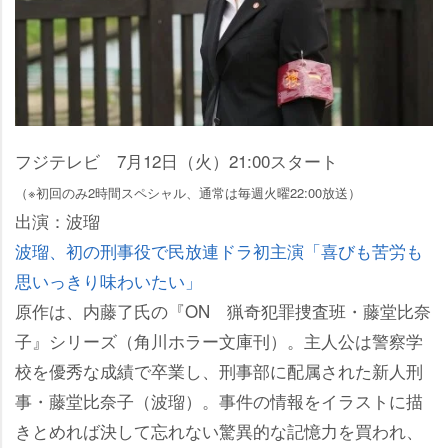
フジテレビ 7月12日（火）21:00スタート
（※初回のみ2時間スペシャル、通常は毎週火曜22:00放送）
出演：波瑠
波瑠、初の刑事役で民放連ドラ初主演「喜びも苦労も
思いっきり味わいたい」
原作は、内藤了氏の『ON 猟奇犯罪捜査班・藤堂比奈
子』シリーズ（角川ホラー文庫刊）。主人公は警察学
校を優秀な成績で卒業し、刑事部に配属された新人刑
事・藤堂比奈子（波瑠）。事件の情報をイラストに描
きとめれば決して忘れない驚異的な記憶力を買われ、