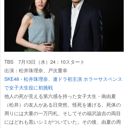
TBS 7月13日（水）24：10スタート
出演：松井珠理奈、戸次重幸
SKE48・松井珠理奈、連ドラ初主演 ホラーサスペンス
で女子大生役に初挑戦
他人の死が見える第六感を持った女子大生・南由夏
（松井）の友人がある日突然、怪死を遂げる。死体の
周りには大量の一万円札、そしてその福沢諭吉の両目
にはどれも黒いシミがついていた。その後、由夏の周