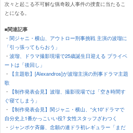
次々と起こる不可解な猟奇殺人事件の捜査に当たるこ
とになる。
■関連記事
・
関ジャニ・横山、アウトロー刑事挑戦 主演の波瑠に
「引っ張ってもらおう」
・
波瑠、ドラマ撮影現場で25歳誕生日迎える プライベ
ートは「後回し」
・
【主題歌】[Alexandros]が波瑠主演の刑事ドラマ主題
歌
・
【制作発表会見】波瑠、撮影現場では「空き時間す
ぐ寝てしまう」
・
【制作発表会見】関ジャニ・横山、“火10”ドラマで
自分史上1番かっこいい役? 女性スタッフざわつく
・
ジャンポケ斉藤、念願の連ドラ初レギュラー「まだ