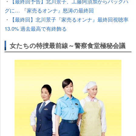
・
【最終回予告】北川景子、工藤阿須加からバックハ
グに… 『家売るオンナ』怒涛の最終回
・
【最終回】北川景子『家売るオンナ』最終回視聴率
13.0% 過去最高で有終飾る
女たちの特捜最前線～警察食堂極秘会議