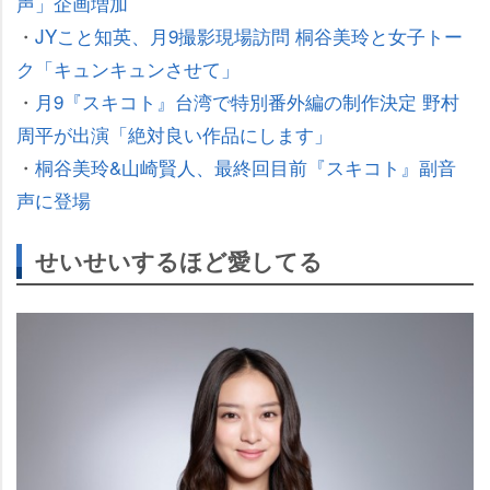
声」企画増加
・
JYこと知英、月9撮影現場訪問 桐谷美玲と女子トー
ク「キュンキュンさせて」
・
月9『スキコト』台湾で特別番外編の制作決定 野村
周平が出演「絶対良い作品にします」
・
桐谷美玲&山崎賢人、最終回目前『スキコト』副音
声に登場
せいせいするほど愛してる