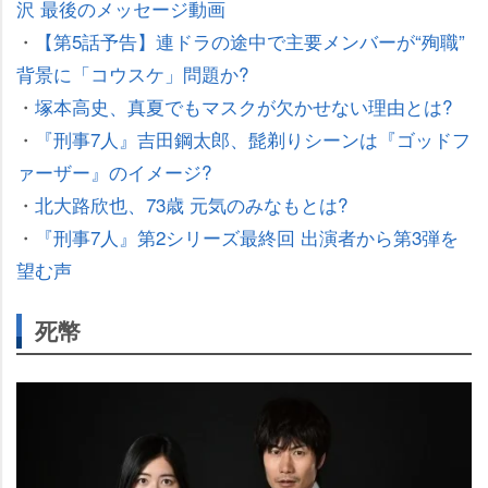
沢 最後のメッセージ動画
・
【第5話予告】連ドラの途中で主要メンバーが“殉職”
背景に「コウスケ」問題か?
・
塚本高史、真夏でもマスクが欠かせない理由とは?
・
『刑事7人』吉田鋼太郎、髭剃りシーンは『ゴッドフ
ァーザー』のイメージ?
・
北大路欣也、73歳 元気のみなもとは?
・
『刑事7人』第2シリーズ最終回 出演者から第3弾を
望む声
死幣