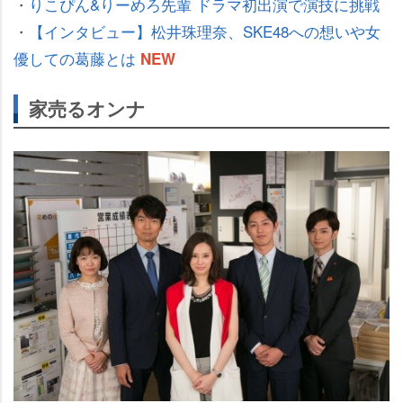
・
りこぴん&りーめろ先輩 ドラマ初出演で演技に挑戦
・
【インタビュー】松井珠理奈、SKE48への想いや女
優しての葛藤とは
NEW
家売るオンナ