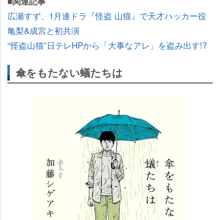
■関連記事
広瀬すず、1月連ドラ『怪盗 山猫』で天才ハッカー役
亀梨&成宮と初共演
“怪盗山猫”日テレHPから「大事なアレ」を盗み出す!?
傘をもたない蟻たちは