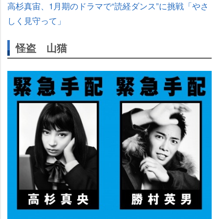
高杉真宙、1月期のドラマで“読経ダンス”に挑戦「やさ
しく見守って」
怪盗 山猫