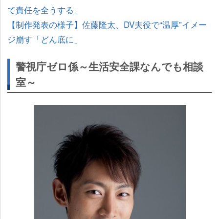
て責任を全うする」
【制作発表の様子】佐藤隆太、DV夫役で“温厚”イメー
ジ崩す「どん底に」
警視庁ゼロ係～生活安全課なんでも相談
室～