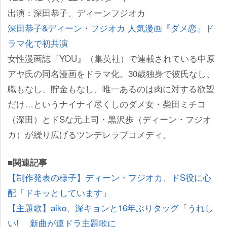
出演：深田恭子、ディーンフジオカ
深田恭子&ディーン・フジオカ 人気漫画『ダメ恋』ド
ラマ化で初共演
女性漫画誌『YOU』（集英社）で連載されている中原
アヤ氏の同名漫画をドラマ化。30歳独身で彼氏なし、
職もなし、貯金もなし、唯一あるのは肉に対する欲望
だけ…というナイナイ尽くしのダメ女・柴田ミチコ
（深田）とドSな元上司・黒沢歩（ディーン・フジオ
カ）が繰り広げるツンデレラブコメディ。
■関連記事
【制作発表の様子】ディーン・フジオカ、ドS役に心
配「ドキッとしています」
【主題歌】aiko、深キョンと16年ぶりタッグ「うれし
い!」 新曲が連ドラ主題歌に