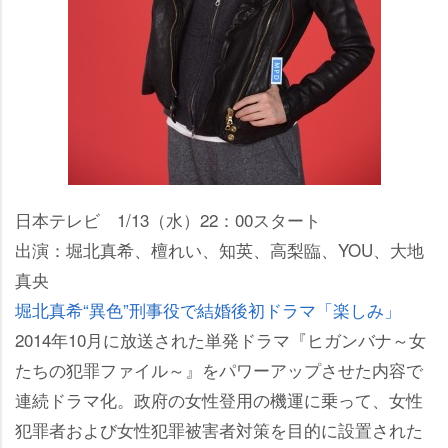
日本テレビ 1/13（水）22：00スタート
出演：堀北真希、檀れい、知英、高梨臨、YOU、大地
真央
堀北真希“異色”刑事役で結婚後初ドラマ「楽しみ」
2014年10月に放送された単発ドラマ『ヒガンバナ～女
たちの犯罪ファイル～』をパワーアップさせた内容で
連続ドラマ化。政府の女性登用の機運に乗って、女性
犯罪者および女性犯罪被害者対策を目的に設置された