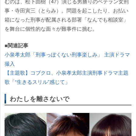
むのは、松下由樹（47）演じる男勝りのベテラン女刑
事・寺田寅三（とらみ）。問題を起こしたり、お払い
箱になった刑事が配属される部署「なんでも相談室」
を舞台に個性的な面々が難事件に挑む。
■関連記事
小泉孝太郎「刑事っぽくない刑事楽しみ」 主演ドラマ
撮入
【主題歌】コブクロ、小泉孝太郎主演刑事ドラマ主題
歌「“生きるスリル”感じて」
わたしを離さないで