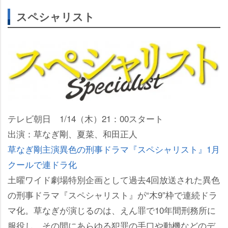
スペシャリスト
テレビ朝日 1/14（木）21：00スタート
出演：草なぎ剛、夏菜、和田正人
草なぎ剛主演異色の刑事ドラマ『スペシャリスト』1月
クールで連ドラ化
土曜ワイド劇場特別企画として過去4回放送された異色
の刑事ドラマ『スペシャリスト』が“木9”枠で連続ドラ
マ化。草なぎが演じるのは、えん罪で10年間刑務所に
服役し、その間にあらゆる犯罪の手口や動機などのデ