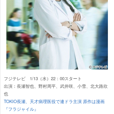
フジテレビ 1/13（水）22：00スタート
出演：長瀬智也、野村周平、武井咲、小雪、北大路欣
也
TOKIO長瀬、天才病理医役で連ドラ主演 原作は漫画
『フラジャイル』