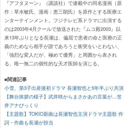
『アフタヌーン』（講談社）で連載中の同名漫画（原
作：草水敏氏、漫画：恵三朗氏）を原作とする医療エ
ンターテインメント。フジテレビ系ドラマに出演する
のは2003年4月クールで放送された『ムコ殿2003』以
来13年ぶりとなる長瀬は、偏屈で患者の命と医療の正
義のためなら相手が誰であろうと衝突をいとわない、
「強烈な変人だが、極めて優秀」と周囲から表され
る、唯一無二の個性的な天才医師を演じる。
■関連記事
小雪、第3子出産後初ドラマ 長瀬智也と5年半ぶり共演
【舞台挨拶の様子】武井咲からまさかあの言葉が…笠
井アナびっくり
【主題歌】TOKIO新曲は長瀬智也主演ドラマ主題歌 作
詞・作曲も長瀬が担当