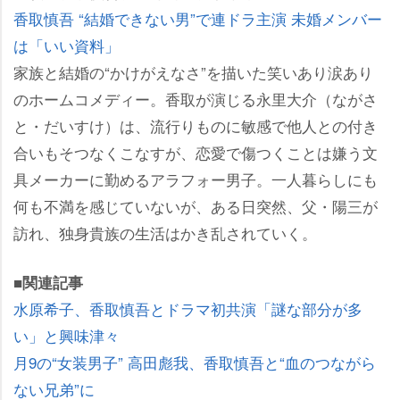
香取慎吾 “結婚できない男”で連ドラ主演 未婚メンバー
は「いい資料」
家族と結婚の“かけがえなさ”を描いた笑いあり涙あり
のホームコメディー。香取が演じる永里大介（ながさ
と・だいすけ）は、流行りものに敏感で他人との付き
合いもそつなくこなすが、恋愛で傷つくことは嫌う文
具メーカーに勤めるアラフォー男子。一人暮らしにも
何も不満を感じていないが、ある日突然、父・陽三が
訪れ、独身貴族の生活はかき乱されていく。
■関連記事
水原希子、香取慎吾とドラマ初共演「謎な部分が多
い」と興味津々
月9の“女装男子” 高田彪我、香取慎吾と“血のつながら
ない兄弟”に