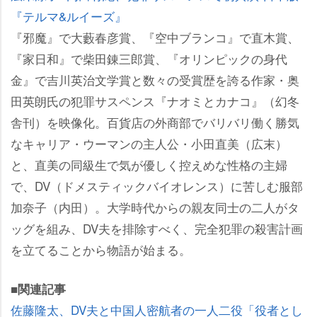
『テルマ&ルイーズ』
『邪魔』で大藪春彦賞、『空中ブランコ』で直木賞、
『家日和』で柴田錬三郎賞、『オリンピックの身代
金』で吉川英治文学賞と数々の受賞歴を誇る作家・奥
田英朗氏の犯罪サスペンス『ナオミとカナコ』（幻冬
舎刊）を映像化。百貨店の外商部でバリバリ働く勝気
なキャリア・ウーマンの主人公・小田直美（広末）
と、直美の同級生で気が優しく控えめな性格の主婦
で、DV（ドメスティックバイオレンス）に苦しむ服部
加奈子（内田）。大学時代からの親友同士の二人がタ
ッグを組み、DV夫を排除すべく、完全犯罪の殺害計画
を立てることから物語が始まる。
■関連記事
佐藤隆太、DV夫と中国人密航者の一人二役「役者とし