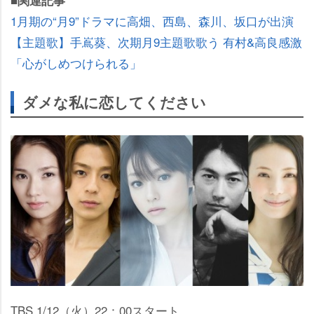
■関連記事
1月期の“月9”ドラマに高畑、西島、森川、坂口が出演
【主題歌】手嶌葵、次期月9主題歌歌う 有村&高良感激
「心がしめつけられる」
ダメな私に恋してください
TBS 1/12（火）22：00スタート