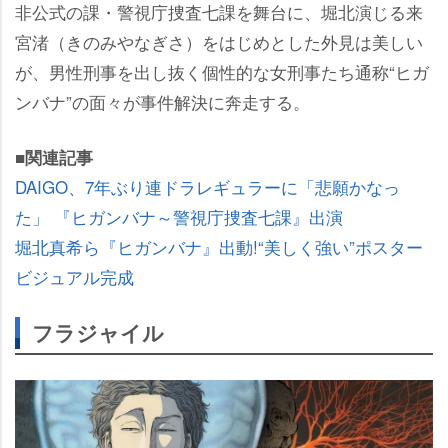
非公式の課・警視庁捜査七課を舞台に、堀北演じる来
宮渚（きのみやなぎさ）をはじめとした外見は美しい
が、男性刑事を出し抜く個性的な女刑事たち通称“ヒガ
ンバナ”の面々が事件解決に奔走する。
■関連記事
DAIGO、7年ぶり連ドラレギュラーに「悲願かなっ
た」 『ヒガンバナ～警視庁捜査七課』出演
堀北真希ら『ヒガンバナ』出動!“美しく強い”ポスター
ビジュアル完成
フラジャイル