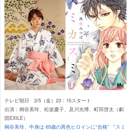
テレビ朝日 2/5（金）23：15スタート
出演：桐谷美玲、松坂慶子、及川光博、町田啓太（劇
団EXILE）
桐谷美玲、中身は 65歳の異色ヒロインに“合格” 『スミ