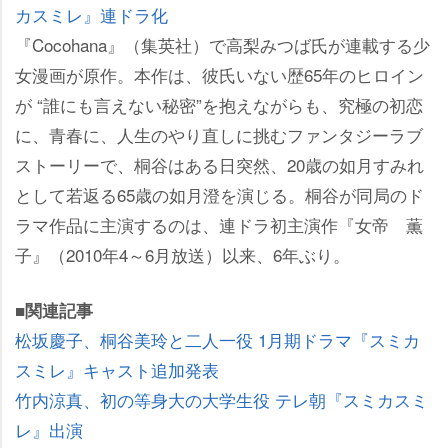
カスミレ』連ドラ化
『Cocohana』（集英社）で高梨みつば氏が連載する少
女漫画が原作。本作は、彼氏いない歴65年のヒロイン
が “誰にも言えない秘密”を抱えながらも、究極の初恋
に、青春に、人生のやり直しに挑むファンタジーラブ
ストーリーで、桐谷はある日突然、20歳の如月すみれ
として若返る65歳の如月澄を演じる。桐谷が同局のド
ラマ作品に主演するのは、連ドラ初主演作『女帝 薫
子』（2010年4～6月放送）以来、6年ぶり。
■関連記事
松坂慶子、桐谷美玲と二人一役 1月期ドラマ『スミカ
スミレ』キャスト追加発表
竹内涼真、初の等身大の大学生役 テレ朝『スミカスミ
レ』出演