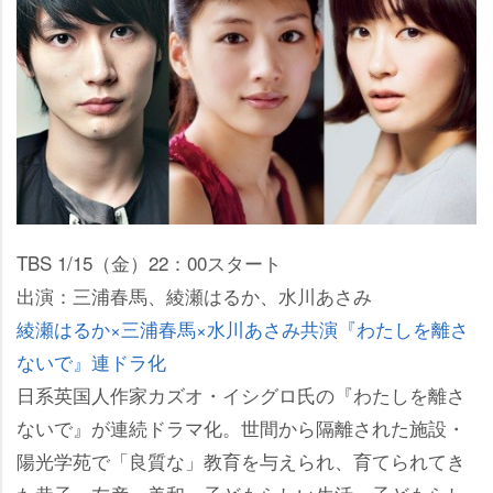
TBS 1/15（金）22：00スタート
出演：三浦春馬、綾瀬はるか、水川あさみ
綾瀬はるか×三浦春馬×水川あさみ共演『わたしを離さ
ないで』連ドラ化
日系英国人作家カズオ・イシグロ氏の『わたしを離さ
ないで』が連続ドラマ化。世間から隔離された施設・
陽光学苑で「良質な」教育を与えられ、育てられてき