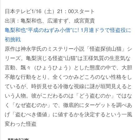
日本テレビ1/16（土）21：00スタート
出演：亀梨和也、広瀬すず、成宮寛貴
亀梨和也“平成のねずみ小僧”に! 1月連ドラで怪盗役に
初挑戦
原作は神永学氏のミステリー小説「怪盗探偵山猫」シ
リーズ。亀梨演じる怪盗“山猫”は王様気質の生意気な
言動、飄々（ひょうひょう）とした態度の中で、大胆
不敵な行動をとり、全くつかみどころのない性格をし
ているが、時折見せる冷徹な視線に謎が垣間見えると
いう人物。彼がこだわるのは「どう盗むのか」ではな
く「なぜ盗むのか」で、徹底的にターゲットを調べあ
げ「盗むべき価値」に値するかを決定するという一風
変わった怪盗