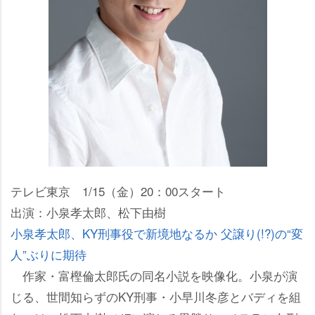
テレビ東京 1/15（金）20：00スタート
出演：小泉孝太郎、松下由樹
小泉孝太郎、KY刑事役で新境地なるか 父譲り(!?)の“変
人”ぶりに期待
作家・富樫倫太郎氏の同名小説を映像化。小泉が演
じる、世間知らずのKY刑事・小早川冬彦とバディを組