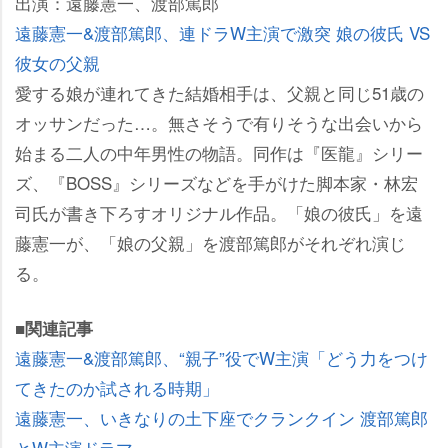
出演：遠藤憲一、渡部篤郎
遠藤憲一&渡部篤郎、連ドラW主演で激突 娘の彼氏 VS
彼女の父親
愛する娘が連れてきた結婚相手は、父親と同じ51歳の
オッサンだった…。無さそうで有りそうな出会いから
始まる二人の中年男性の物語。同作は『医龍』シリー
ズ、『BOSS』シリーズなどを手がけた脚本家・林宏
司氏が書き下ろすオリジナル作品。「娘の彼氏」を遠
藤憲一が、「娘の父親」を渡部篤郎がそれぞれ演じ
る。
■関連記事
遠藤憲一&渡部篤郎、“親子”役でW主演「どう力をつけ
てきたのか試される時期」
遠藤憲一、いきなりの土下座でクランクイン 渡部篤郎
とW主演ドラマ