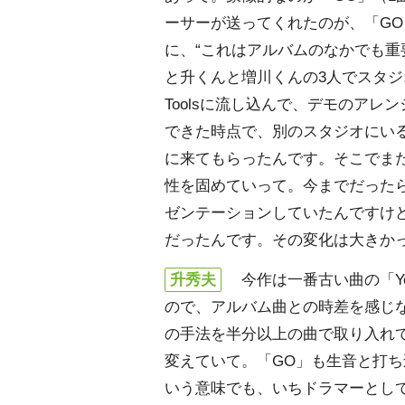
ーサーが送ってくれたのが、「G
に、“これはアルバムのなかでも重
と升くんと増川くんの3人でスタジ
Toolsに流し込んで、デモのア
できた時点で、別のスタジオにい
に来てもらったんです。そこでま
性を固めていって。今までだった
ゼンテーションしていたんですけ
だったんです。その変化は大きか
升秀夫
今作は一番古い曲の「You 
ので、アルバム曲との時差を感じな
の手法を半分以上の曲で取り入れ
変えていて。「GO」も生音と打
いう意味でも、いちドラマーとし