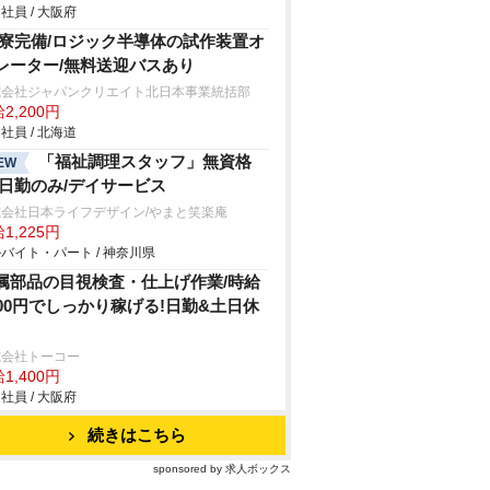
社員 / 大阪府
R寮完備/ロジック半導体の試作装置オ
レーター/無料送迎バスあり
式会社ジャパンクリエイト北日本事業統括部
2,200円
社員 / 北海道
「福祉調理スタッフ」無資格
EW
/日勤のみ/デイサービス
式会社日本ライフデザイン/やまと笑楽庵
1,225円
バイト・パート / 神奈川県
属部品の目視検査・仕上げ作業/時給
400円でしっかり稼げる!日勤&土日休
式会社トーコー
1,400円
社員 / 大阪府
続きはこちら
sponsored by 求人ボックス