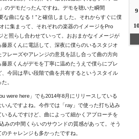
O」のデモだったんですね。デモを聴いた瞬間
9
要な曲になる！”と確信しました。それからすぐに僕
1
オに集まって、それぞれの楽器のイメージをPro
レンジと照らし合わせていって。おおまかなイメージが
る藤原くんに電話して、深夜に僕らのいるスタジオ
たフレーズやアレンジの意見を話し合って曲の方向
ら藤原くんがデモを丁寧に温めたうえで僕らにプレ
ど、今回は早い段階で曲を共有するというスタイル
った。
were here」でも2014年8月にリリースしている
いんですよね。今作では「ray」で使った打ち込み
ているんですけど、曲によって細かくアプローチを
ち込みの中間くらいのサウンドの質感があって。そう
てのチャレンジも多かったですね。