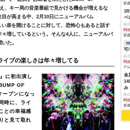
派遣
を迎え、キー局の音楽番組で見かける機会が増えるな
1
目が高まる中、2月10日にニューアルバム
ペ
株
々と新しい扉を開けることに対して、恐怖心もあると話す
時給
年々増しているという。そんな4人に、ニューアルバ
派遣
聞いた。
N
可
株
ライブの楽しさは年々増してる
時給
アル
金
戦』に初出演し
1
UMP OF
み
んオープンになっ
株
時給
同時に、ライ
派遣
ことの幸福感
りと見て取れ