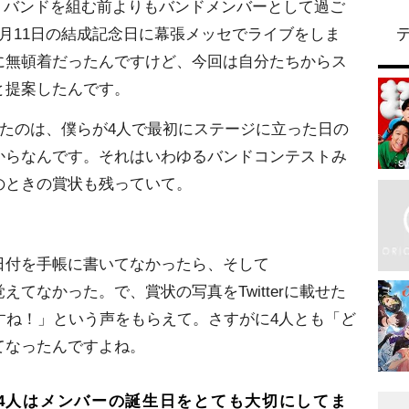
バンドを組む前よりもバンドメンバーとして過ご
月11日の結成記念日に幕張メッセでライブをしま
に無頓着だったんですけど、今回は自分たちからス
と提案したんです。
したのは、僕らが4人で最初にステージに立った日の
からなんです。それはいわゆるバンドコンテストみ
のときの賞状も残っていて。
付を手帳に書いてなかったら、そして
てなかった。で、賞状の写真をTwitterに載せた
すね！」という声をもらえて。さすがに4人とも「ど
てなったんですよね。
4人はメンバーの誕生日をとても大切にしてま