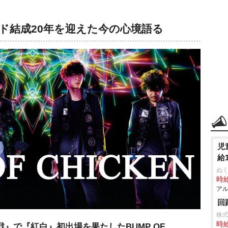
、バンド結成20年を迎えた今の心境語る
児
給
ぬく
時給
アル
回
株
時給
』で『紅白』初出場を果たしたBUMP OF