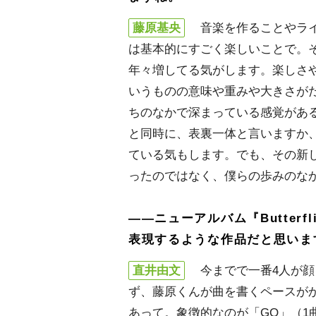
藤原基央
音楽を作ることやライ
は基本的にすごく楽しいことで。
年々増してる気がします。楽しさ
いうものの意味や重みや大きさが
ちのなかで深まっている感覚があ
と同時に、表裏一体と言いますか
ている気もします。でも、その新
ったのではなく、僕らの歩みのな
――ニューアルバム『Butterfl
表現するような作品だと思いま
直井由文
今までで一番4人が顔
ず、藤原くんが曲を書くペースが
あって。象徴的なのが「GO」（1