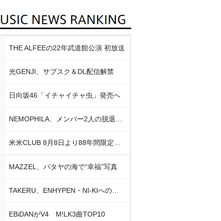
THE ALFEEの22年武道館公演 初放送
光GENJI、サブスク＆DL配信解禁
日向坂46「イチャイチャ虫」発売へ
NEMOPHILA、メンバー2人の脱退発表
米米CLUB 8月8日より88年間限定企画
MAZZEL、パタヤの海で“幸福”写真
TAKERU、ENHYPEN・NI-KIへの思い
EBiDANがV4 M!LK3曲TOP10