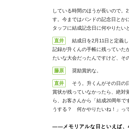
している時間のほうが長いので。2
す。今まではバンドの記念日とか
タッフに結成記念日に何やりたい
直井
結成日を2月11日と定義
記録が升くんの手帳に残っていた
たいな大会だったんですけど、そ
藤原
奨励賞的な。
直井
そう。升くんがその日の日
賞状が残っていなかったら、絶対覚え
ら、お客さんから「結成20周年で
うする？ 何かやりたいね！」っ
――メモリアルな日といえば、