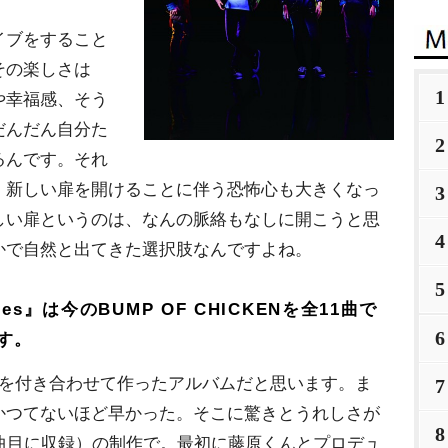
ブをすること
その楽しさは
1
や幸福感、そう
だんだん自分た
2
るんです。それ
、新しい扉を開けることに伴う恐怖心も大きくなっ
3
しい扉というのは、なんの脈絡もなしに開こうと思
4
かで自然と出てきた選択肢なんですよね。
5
ies』は今のBUMP OF CHICKENを全11曲で
6
す。
を付き合わせて作ったアルバムだと思います。ま
7
かつてないほど早かった。そこに驚きとうれしさが
8
曲目に収録）の制作で。最初に藤原くんとプロデュ