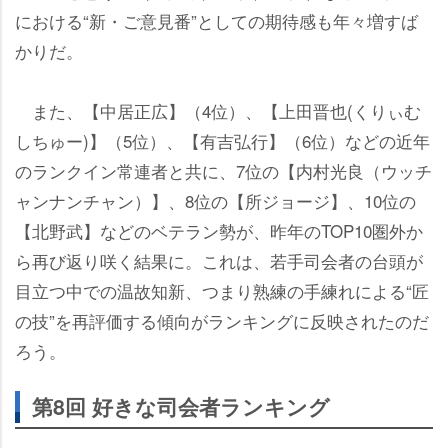
における“新・ご意見番”としての期待感も年々増すば
かりだ。
また、【中居正広】（4位）、【上田晋也(くりぃむ
しちゅー)】（5位）、【有吉弘行】（6位）などの近年
のランクイン常連者と共に、7位の【内村光良（ウッチ
ャンナンチャン）】、8位の【所ジョージ】、10位の
【北野武】などのベテラン勢が、昨年のTOP10圏外か
ら再び返り咲く結果に。これは、若手司会者の台頭が
目立つ中での温故知新、つまり熟練の手練れによる“匠
の技”を再評価する傾向がランキングに反映されたのだ
ろう。
第8回 好きな司会者ランキング