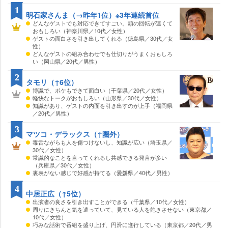
1
明石家さんま（→昨年1位）※3年連続首位
どんなゲストでも対応できてすごい。頭の回転が速くて
おもしろい（神奈川県／10代／女性）
ゲストの面白さを引き出してくれる（徳島県／30代／女
性）
どんなゲストの組み合わせでも仕切りがうまくおもしろ
い（岡山県／20代／男性）
2
タモリ（↑6位）
博識で、ボケもできて面白い（千葉県／20代／女性）
軽快なトークがおもしろい（山形県／30代／女性）
知識があり、ゲストの内面を引き出すのが上手（福岡県
／20代／男性）
3
マツコ・デラックス（↑圏外）
毒舌ながらも人を傷つけないし、知識が広い（埼玉県／
30代／女性）
常識的なことを言ってくれるし共感できる発言が多い
（兵庫県／30代／女性）
裏表がない感じで好感が持てる（愛媛県／40代／男性）
4
中居正広（↑5位）
出演者の良さを引き出すことができる（千葉県／10代／女性）
周りにきちんと気を遣っていて、見ている人を飽きさせない（東京都／
10代／女性）
巧みな話術で番組を盛り上げ、円滑に進行している（東京都／20代／男