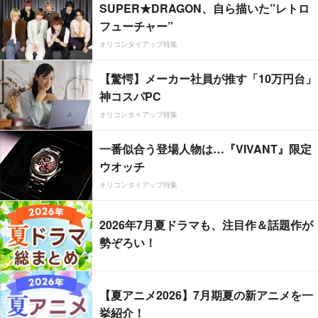
SUPER★DRAGON、自ら描いた”レトロ
フューチャー”
オリコンタイアップ特集
【驚愕】メーカー社員が推す「10万円台」
神コスパPC
オリコンタイアップ特集
一番似合う登場人物は…『VIVANT』限定
ウオッチ
オリコンタイアップ特集
2026年7月夏ドラマも、注目作＆話題作が
勢ぞろい！
【夏アニメ2026】7月期夏の新アニメを一
挙紹介！