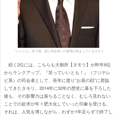
『いいとも』終了後、更に司会者への要望が高まっているタモリ
続く2位には、こちらも大御所【タモリ】が昨年6位
からランクアップ。『笑っていいとも！』（フジテレ
ビ系）の司会者として、長年に渡り“お昼の顔”に君臨
してきたタモリ。2014年に32年の歴史に幕を下ろした
後も、その影響力は落ちることなく、むしろ見れない
ことでの欲求が年々肥大化していった印象を受ける。
それは、人気を博しながら、わずか1年足らずで終了し