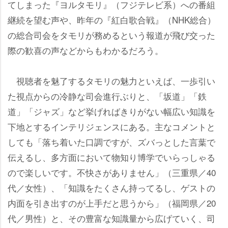
てしまった『ヨルタモリ』（フジテレビ系）への番組
継続を望む声や、昨年の『紅白歌合戦』（NHK総合）
の総合司会をタモリが務めるという報道が飛び交った
際の歓喜の声などからもわかるだろう。
視聴者を魅了するタモリの魅力といえば、一歩引い
た視点からの冷静な司会進行ぶりと、「坂道」「鉄
道」「ジャズ」など挙げればきりがない幅広い知識を
下地とするインテリジェンスにある。主なコメントと
しても「落ち着いた口調ですが、ズバっとした言葉で
伝えるし、多方面において物知り博学でいらっしゃる
ので楽しいです。不快さがありません」（三重県／40
代／女性）、「知識をたくさん持ってるし、ゲストの
内面を引き出すのが上手だと思うから」（福岡県／20
代／男性）と、その豊富な知識量から広げていく、司