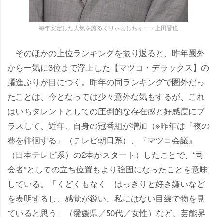
毎年安定した人気を誇るくりぃむしちゅー・上田晋也
そのほかの上位ランキングを振り返ると、昨年圏外
から一気に3位まで浮上した【マツコ・デラックス】の
躍進ぶりが目につく。昨年の同ランキングで圏外だっ
たことは、今となっては少々意外な気もするが、これ
はいちタレントとしての圧倒的な存在感と好感度にプ
ラスして、近年、自身の冠番組が増加（※昨年は『夜の
巷を徘徊する』（テレビ朝日系）、『マツコ会議』
（日本テレビ系）の2本がスタート）したことで、“司
会者”としての立ち位置もより強固になったことを意味
している。「くどくもなく はっきりと好き嫌いなど
を表明するし、感覚が鋭い。私にはない目線で物を見
ていると思う」（愛媛県／50代／女性）など、芸能界