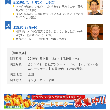
設楽統(バナナマン)（↓8位）
トークが面白い。他の人に対するイジり方も上手（静岡
県／30代／女性）
ゆるい感じが、自然に進行しているようで良い（神奈川
県／20代／男性）
10
北野武（↑圏外）
冷静でシンプルな言葉で切る。話していることがわかり
すい（北海道／50代／女性）
発言がストレート（愛知県／40代／男性）
【調査概要】
調査時期：
2016年1月14日（木）～1月20日（水）
調査対象：
合計500名（自社アンケート・パネル【オリコン・モ
ニターリサーチ】会員10代～50代の男女）
調査地域：
全国
調査方法：
インターネット調査