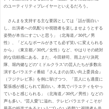
のユーティリティプレイヤーといえるだろう。
さんまを支持する主な要因としては「話が面白い
し、出演者への気配りや視聴者を楽しませようとする
姿勢が本当にすごいと思う」（北海道／30代／男
性）、「どんなボールがきても必ず笑いに変えられる
から」（東京都／30代／女性）など、やはりその絶対
的な信頼感にある。また、今田耕司、雨上がり決死
隊、堀内健などの“ミドルクラス”の芸人たちが多数出
演するバラエティ番組『さんまのお笑い向上委員会』
（フジテレビ系）を例に挙げつつ、「芸人にも適度に
緊張感が感じられて面白い。本気でバラエティをやっ
ていると感じられる」（北海道／30代／男性）などの
声も多い。“芸人愛”に溢れ、テレビバラエティこそが
最高の娯楽であるという“ブレない姿勢”に視聴者も共