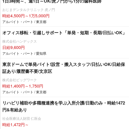
1日3時間～、週1日～OK/虎ノ門から1分の歯科医師
おじまデンタルクリニック 虎ノ門
時給4,500円～1万5,000円
アルバイト・パート / 東京都
オフィス移転・引越しサポート「単発・短期・長期/日払いOK」
株式会社ハンデックス
日給9,600円
アルバイト・パート / 愛知県
東京ドームで単発バイト!設営・搬入スタッフ/日払いOK/日給保
証あり/履歴書不要/文京区
株式会社ビッグワーク
時給1,400円～1,750円
アルバイト・パート / 東京都
リハビリ補助や多職種連携を学ぶ入所介護/日勤のみ・時給1472
円&有給あり
社会医療法人財団 仁医会
時給1,472円～