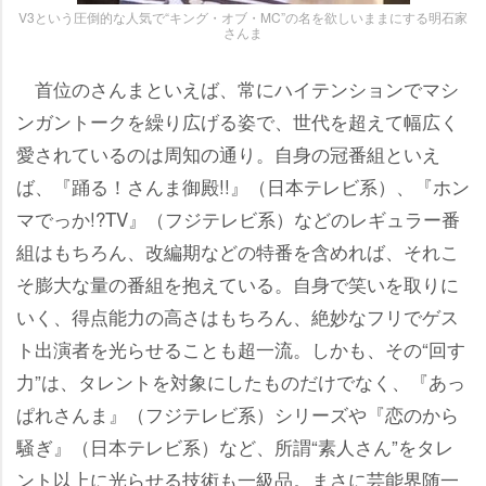
V3という圧倒的な人気で“キング・オブ・MC”の名を欲しいままにする明石家
さんま
首位のさんまといえば、常にハイテンションでマシ
ンガントークを繰り広げる姿で、世代を超えて幅広く
愛されているのは周知の通り。自身の冠番組といえ
ば、『踊る！さんま御殿!!』（日本テレビ系）、『ホン
マでっか!?TV』（フジテレビ系）などのレギュラー番
組はもちろん、改編期などの特番を含めれば、それこ
そ膨大な量の番組を抱えている。自身で笑いを取りに
いく、得点能力の高さはもちろん、絶妙なフリでゲス
ト出演者を光らせることも超一流。しかも、その“回す
力”は、タレントを対象にしたものだけでなく、『あっ
ぱれさんま』（フジテレビ系）シリーズや『恋のから
騒ぎ』（日本テレビ系）など、所謂“素人さん”をタレ
ント以上に光らせる技術も一級品。まさに芸能界随一