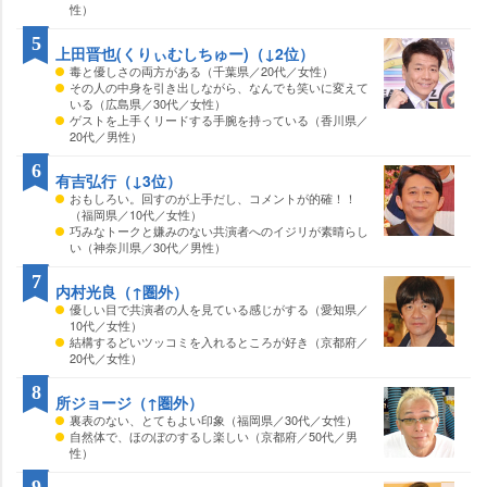
性）
5
上田晋也(くりぃむしちゅー)（↓2位）
毒と優しさの両方がある（千葉県／20代／女性）
その人の中身を引き出しながら、なんでも笑いに変えて
いる（広島県／30代／女性）
ゲストを上手くリードする手腕を持っている（香川県／
20代／男性）
6
有吉弘行（↓3位）
おもしろい。回すのが上手だし、コメントが的確！！
（福岡県／10代／女性）
巧みなトークと嫌みのない共演者へのイジリが素晴らし
い（神奈川県／30代／男性）
7
内村光良（↑圏外）
優しい目で共演者の人を見ている感じがする（愛知県／
10代／女性）
結構するどいツッコミを入れるところが好き（京都府／
20代／女性）
8
所ジョージ（↑圏外）
裏表のない、とてもよい印象（福岡県／30代／女性）
自然体で、ほのぼのするし楽しい（京都府／50代／男
性）
9