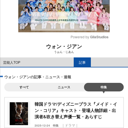
Powered by 
GliaStudios
ウォン・ジアン
M
うぉん・じあん
u
t
芸能人TOP
記事
e
ウォン・ジアンの記事・ニュース・速報
すべて
ニュース
特集
韓国ドラマ/ディズニープラス『メイド・イ
ン・コリア』キャスト・登場人物詳細・出
演者&吹き替え声優一覧・あらすじ
｜ドラマ｜
2025-12-24
特集