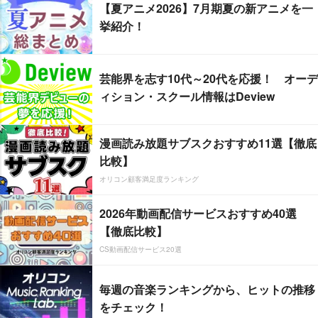
【夏アニメ2026】7月期夏の新アニメを一
挙紹介！
芸能界を志す10代～20代を応援！ オーデ
ィション・スクール情報はDeview
漫画読み放題サブスクおすすめ11選【徹底
比較】
オリコン顧客満足度ランキング
2026年動画配信サービスおすすめ40選
【徹底比較】
CS動画配信サービス20選
毎週の音楽ランキングから、ヒットの推移
をチェック！