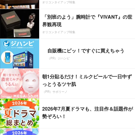
オリコンタイアップ特集
「別班のよう」腕時計で『VIVANT』の世
界観再現
オリコンタイアップ特集
自販機にピッ！ですぐに買えちゃう
（PR）ジハンピ
朝1分貼るだけ！ミルクピールで一日中ず
っとうるツヤ肌
（PR）サボリーノ
2026年7月夏ドラマも、注目作＆話題作が
勢ぞろい！